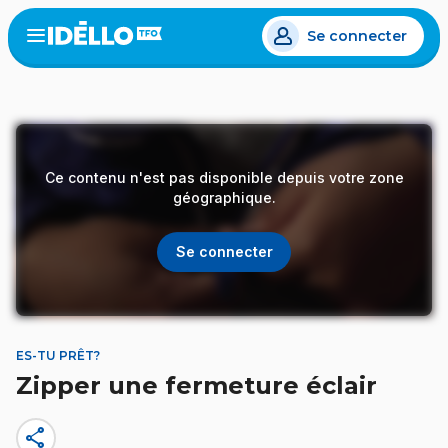
Aller
Se connecter
au
Open
the
contenu
menu
principal
Ce contenu n'est pas disponible depuis votre zone
géographique.
Se connecter
ES-TU PRÊT?
Zipper une fermeture éclair
share