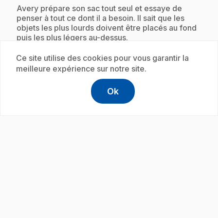
.
Avery prépare son sac tout seul et essaye de
penser à tout ce dont il a besoin. Il sait que les
objets les plus lourds doivent être placés au fond
puis les plus légers au-dessus.
Ce site utilise des cookies pour vous garantir la
meilleure expérience sur notre site.
Abonnement
Ok
help
Aide
Accéder à l
,Ce lien s'
play_circle
.
E19
: Vider mon sac à dos
.
C’est la fin de la journée pour Avery. La première
chose qu’il fait à son arrivée à la maison est de