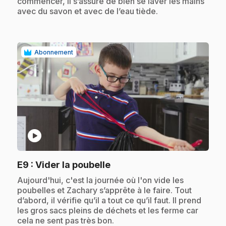
commencer, il s’assure de bien se laver les mains
avec du savon et avec de l’eau tiède.
Abonnement
play_circle
.
E9
: Vider la poubelle
.
Aujourd'hui, c'est la journée où l'on vide les
poubelles et Zachary s’apprête à le faire. Tout
d’abord, il vérifie qu’il a tout ce qu’il faut. Il prend
les gros sacs pleins de déchets et les ferme car
cela ne sent pas très bon.