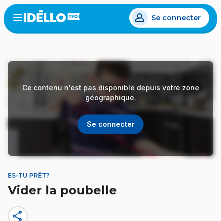
Aller
Se connecter
au
Open
the
contenu
menu
principal
Ce contenu n'est pas disponible depuis votre zone
géographique.
Se connecter
ES-TU PRÊT?
Vider la poubelle
share