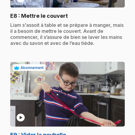
.
E8
: Mettre le couvert
.
Liam s'assoit à table et se prépare à manger, mais
il a besoin de mettre le couvert. Avant de
commencer, il s’assure de bien se laver les mains
avec du savon et avec de l’eau tiède.
Abonnement
play_circle
.
E9
: Vider la poubelle