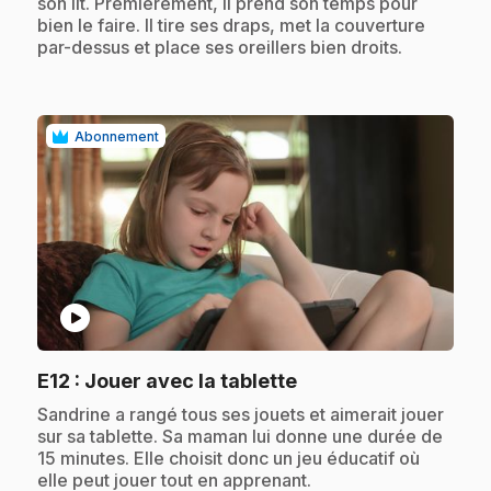
son lit. Premièrement, il prend son temps pour
bien le faire. Il tire ses draps, met la couverture
par-dessus et place ses oreillers bien droits.
Abonnement
play_circle
.
E12
: Jouer avec la tablette
.
Sandrine a rangé tous ses jouets et aimerait jouer
sur sa tablette. Sa maman lui donne une durée de
15 minutes. Elle choisit donc un jeu éducatif où
elle peut jouer tout en apprenant.