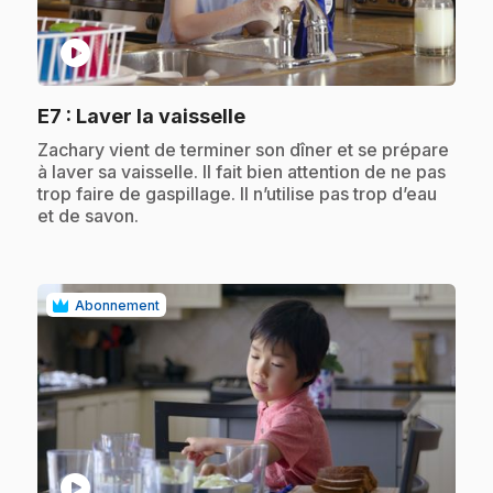
play_circle
.
E7
: Laver la vaisselle
.
Zachary vient de terminer son dîner et se prépare
à laver sa vaisselle. Il fait bien attention de ne pas
trop faire de gaspillage. Il n’utilise pas trop d’eau
et de savon.
Abonnement
play_circle