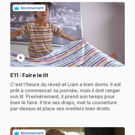
Abonnement
play_circle
.
E11
: Faire le lit
.
C'est l'heure du réveil et Liam a bien dormi. Il est
prêt à commencer sa journée, mais il doit ranger
son lit. Premièrement, il prend son temps pour
bien le faire. Il tire ses draps, met la couverture
par-dessus et place ses oreillers bien droits.
Abonnement