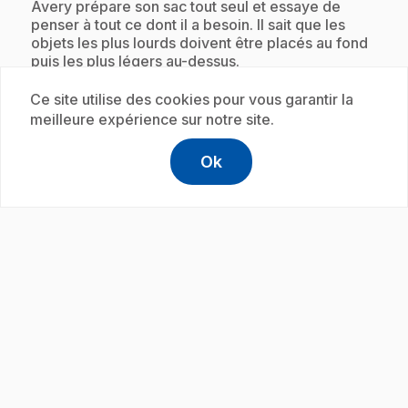
.
Avery prépare son sac tout seul et essaye de
penser à tout ce dont il a besoin. Il sait que les
objets les plus lourds doivent être placés au fond
puis les plus légers au-dessus.
Ce site utilise des cookies pour vous garantir la
meilleure expérience sur notre site.
Abonnement
Ok
help
Aide
Accéder à l
,Ce lien s'
play_circle
.
E19
: Vider mon sac à dos
.
C’est la fin de la journée pour Avery. La première
chose qu’il fait à son arrivée à la maison est de
vider son sac et de prendre soin de bien ranger