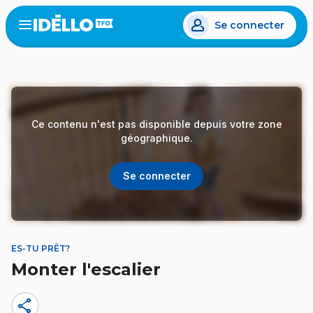
Aller
Se connecter
au
Open
the
contenu
menu
principal
Ce contenu n'est pas disponible depuis votre zone
géographique.
Se connecter
ES-TU PRÊT?
Monter l'escalier
share