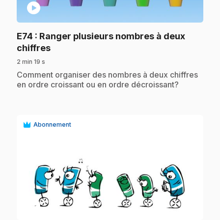
play_circle
E74
: Ranger plusieurs nombres à deux
.
chiffres
2 min 19 s
.
Comment organiser des nombres à deux chiffres
en ordre croissant ou en ordre décroissant?
Abonnement
play_circle