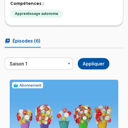
Compétences :
Apprentissage autonome
video_library
Épisodes (
6
)
Abonnement