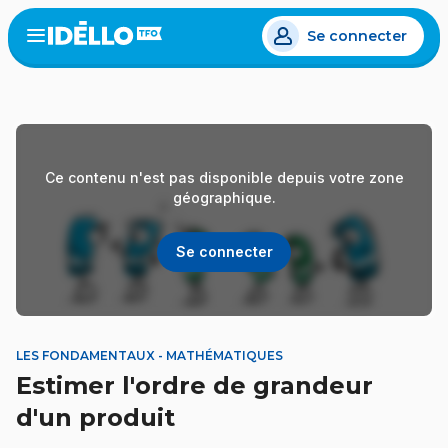
Aller
Se connecter
au
Open
the
contenu
menu
principal
Ce contenu n'est pas disponible depuis votre zone
géographique.
Se connecter
LES FONDAMENTAUX - MATHÉMATIQUES
Estimer l'ordre de grandeur
d'un produit