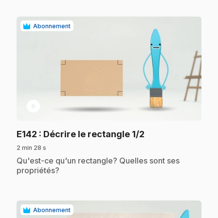
Abonnement
play_circle
.
E142
: Décrire le rectangle 1/2
2 min 28 s
.
Qu'est-ce qu'un rectangle? Quelles sont ses
propriétés?
Abonnement