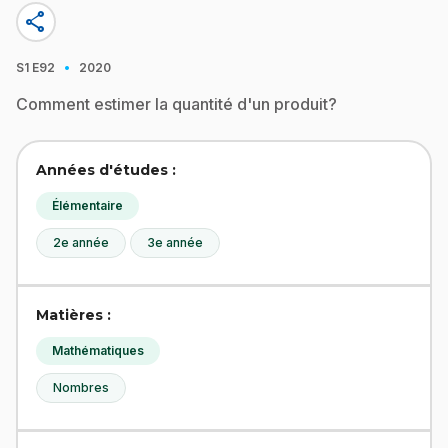
share
·
S1
E92
2020
Comment estimer la quantité d'un produit?
Années d'études :
Élémentaire
2e année
3e année
Matières :
Mathématiques
Nombres