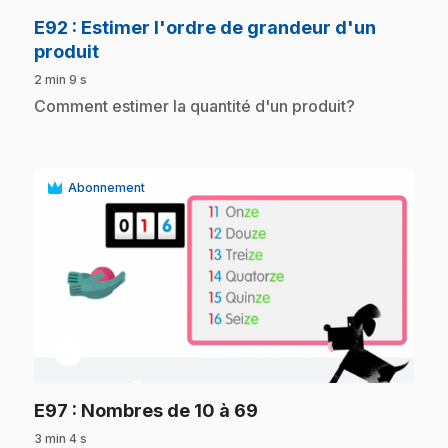
E92
: Estimer l'ordre de grandeur d'un
.
produit
2 min 9 s
.
Comment estimer la quantité d'un produit?
Abonnement
play_circle
.
E97
: Nombres de 10 à 69
3 min 4 s