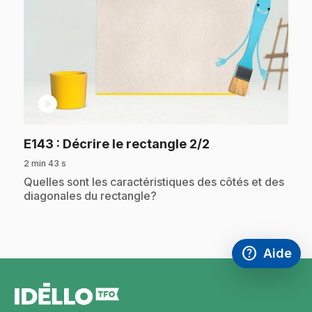
play_circle
.
E143
: Décrire le rectangle 2/2
2 min 43 s
.
Quelles sont les caractéristiques des côtés et des
diagonales du rectangle?
help
Aide
Accéder à l
,Ce lien s'
pied
de