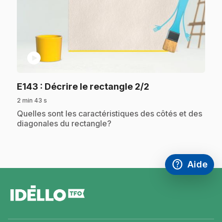
play_circle
.
E143
: Décrire le rectangle 2/2
2 min 43 s
.
Quelles sont les caractéristiques des côtés et des
diagonales du rectangle?
help
Aide
Accéder à l
,Ce lien s'
pied
de
page