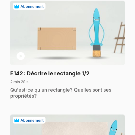
Abonnement
play_circle
.
E142
: Décrire le rectangle 1/2
2 min 28 s
.
Qu'est-ce qu'un rectangle? Quelles sont ses
propriétés?
Abonnement