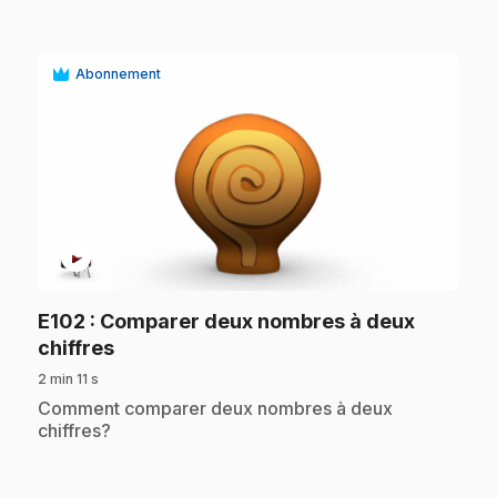
Abonnement
play_circle
E102
: Comparer deux nombres à deux
.
chiffres
2 min 11 s
.
Comment comparer deux nombres à deux
chiffres?