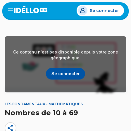
Aller
Se connecter
au
Open
the
contenu
menu
principal
Ce contenu n'est pas disponible depuis votre zone
géographique.
Se connecter
LES FONDAMENTAUX - MATHÉMATIQUES
Nombres de 10 à 69
share