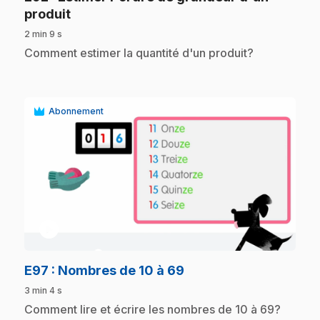
.
produit
2 min 9 s
.
Comment estimer la quantité d'un produit?
Abonnement
play_circle
.
E97
: Nombres de 10 à 69
3 min 4 s
.
Comment lire et écrire les nombres de 10 à 69?