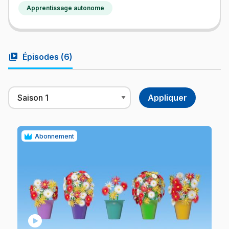
Apprentissage autonome
video_library
Épisodes (
6
)
Abonnement
play_circle