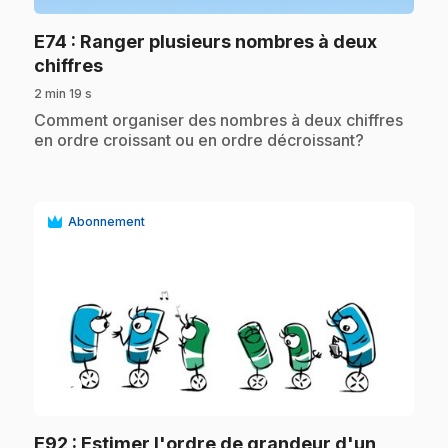
E74
: Ranger plusieurs nombres à deux
.
chiffres
2 min 19 s
.
Comment organiser des nombres à deux chiffres
en ordre croissant ou en ordre décroissant?
Abonnement
play_circle
E92
: Estimer l'ordre de grandeur d'un