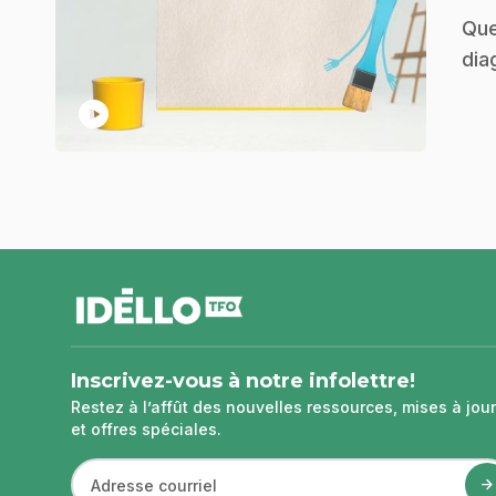
.
Que
dia
play_circle
pied
de
page
Inscrivez-vous à notre infolettre!
Restez à l’affût des nouvelles ressources, mises à jour
et offres spéciales.