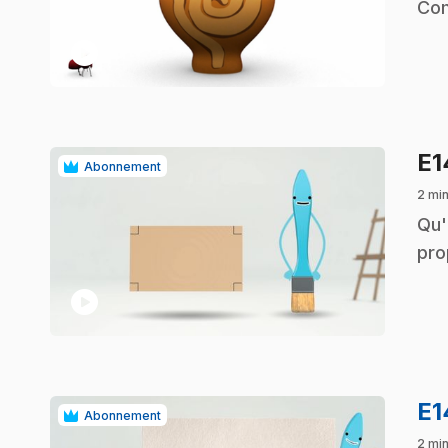
.
Com
play_circle
E
Abonnement
2 min
.
Qu'
pro
play_circle
E
Abonnement
2 min