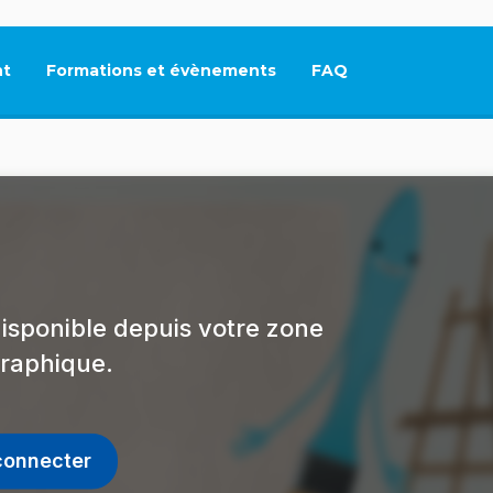
t
Formations et évènements
FAQ
Ce lien s'ouvrira dan
isponible depuis votre zone
raphique.
connecter