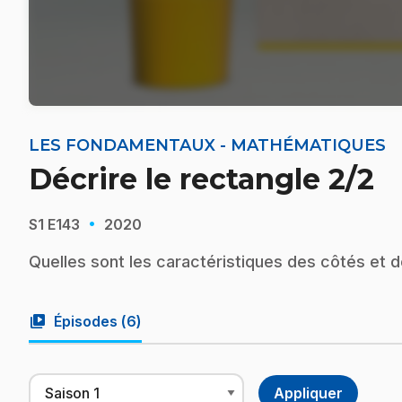
LES FONDAMENTAUX - MATHÉMATIQUES
Décrire le rectangle 2/2
·
S1
E143
2020
Quelles sont les caractéristiques des côtés et 
video_library
Épisodes (
6
)