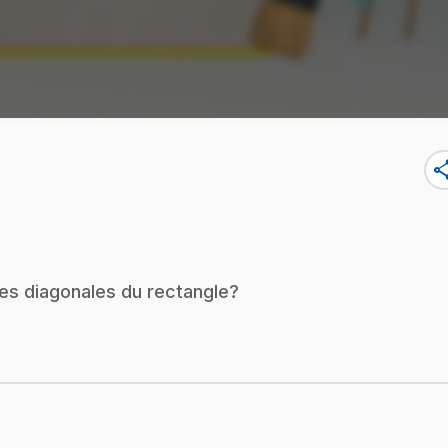
sha
des diagonales du rectangle?