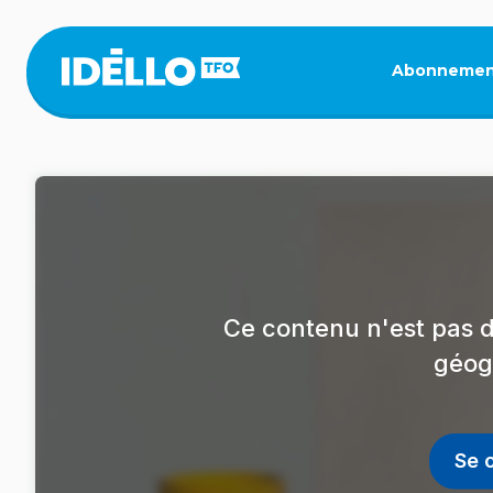
Aller
au
contenu
Abonnemen
principal
Ce contenu n'est pas d
géog
Se 