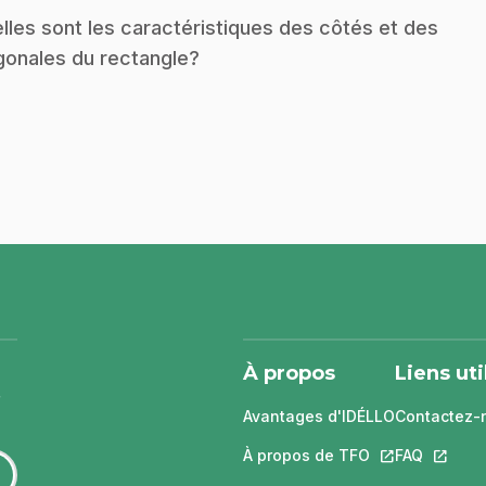
lles sont les caractéristiques des côtés et des
gonales du rectangle?
À propos
Liens uti
Avantages d'IDÉLLO
Contactez-
À propos de TFO
Ce lien s'ouvri
FAQ
Ce lien 