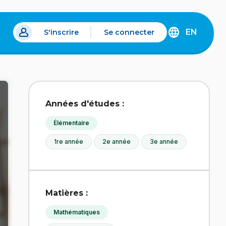
EN
S'inscrire
Se connecter
s un nouvel onglet.
DISCOVER
THE
ENGLISH
VERSION
OF
IDÉLLO.
Années d'études :
Élémentaire
1re année
2e année
3e année
Matières :
Mathématiques