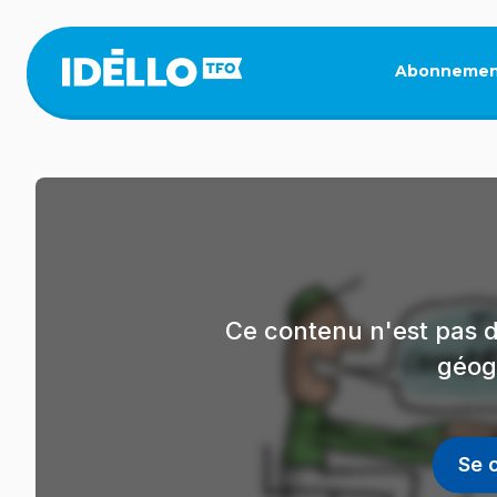
Aller
au
contenu
Abonnemen
principal
Ce contenu n'est pas d
géog
Se 