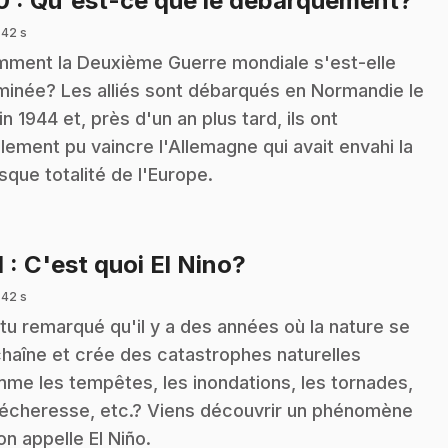
10
: Qu'est-ce que le débarquement?
 42 s
ment la Deuxième Guerre mondiale s'est-elle
minée? Les alliés sont débarqués en Normandie le
uin 1944 et, près d'un an plus tard, ils ont
alement pu vaincre l'Allemagne qui avait envahi la
sque totalité de l'Europe.
.
1
: C'est quoi El Nino?
 42 s
tu remarqué qu'il y a des années où la nature se
haîne et crée des catastrophes naturelles
me les tempêtes, les inondations, les tornades,
sécheresse, etc.? Viens découvrir un phénomène
on appelle El Niño.