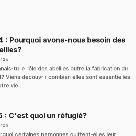
14
: Pourquoi avons-nous besoin des
.
eilles?
 42 s
nais-tu le rôle des abeilles outre la fabrication du
l? Viens découvrir combien elles sont essentielles
otre vie.
.
5
: C'est quoi un réfugié?
 42 s
rquoi certaines personnes quittent-elles leur