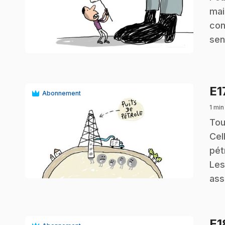
mai
con
play_circle
sen
E1
Abonnement
1 min
.
Tou
Cel
pét
play_circle
Les
ass
E