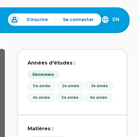
EN
S'inscrire
Se connecter
s un nouvel onglet.
DISCOVER
THE
ENGLISH
VERSION
OF
IDÉLLO.
Années d'études :
Élémentaire
1re année
2e année
3e année
4e année
5e année
6e année
Matières :