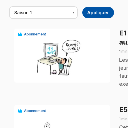
E1
Abonnement
au
1 min
.
Les
jeu
play_circle
fau
exe
E
Abonnement
1 min
.
Cet