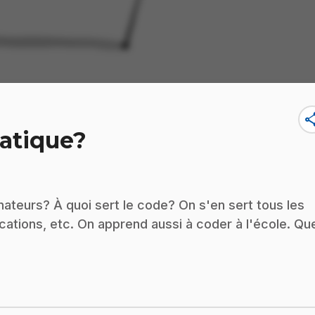
sha
matique?
teurs? À quoi sert le code? On s'en sert tous les
ications, etc. On apprend aussi à coder à l'école. Qu