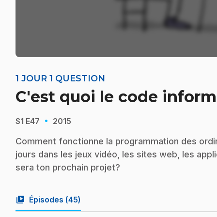
1 JOUR 1 QUESTION
C'est quoi le code infor
·
S1
E47
2015
Comment fonctionne la programmation des ordina
jours dans les jeux vidéo, les sites web, les appl
sera ton prochain projet?
video_library
Épisodes (
45
)