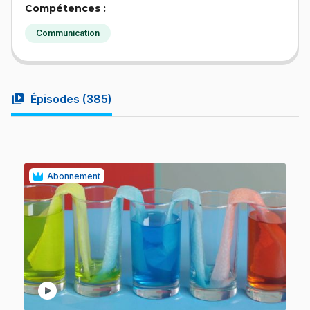
Compétences :
Communication
video_library
Épisodes (
385
)
Abonnement
play_circle