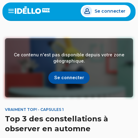
Aller
Se connecter
au
Open
the
contenu
menu
principal
Ce contenu n'est pas disponible depuis votre zone
géographique.
Se connecter
VRAIMENT TOP! - CAPSULES 1
Top 3 des constellations à
observer en automne