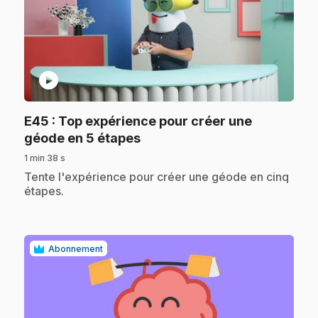
play_circle
E45
: Top expérience pour créer une
.
géode en 5 étapes
1 min 38 s
.
Tente l'expérience pour créer une géode en cinq
étapes.
Abonnement