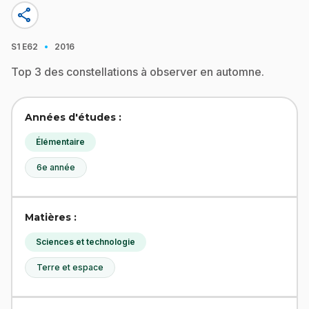
share
·
S1
E62
2016
Top 3 des constellations à observer en automne.
Années d'études :
Élémentaire
6e année
Matières :
Sciences et technologie
Terre et espace