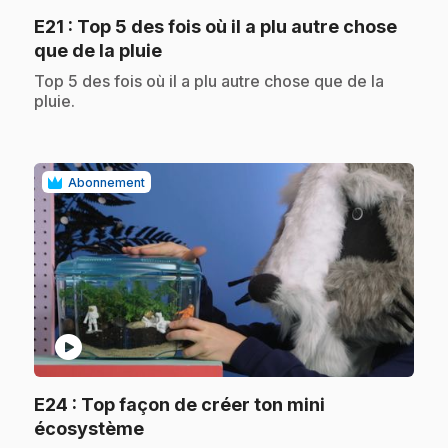
E21
: Top 5 des fois où il a plu autre chose
.
que de la pluie
.
Top 5 des fois où il a plu autre chose que de la
pluie.
Abonnement
play_circle
E24
: Top façon de créer ton mini
.
écosystème