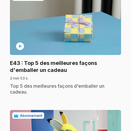
play_circle
E43
: Top 5 des meilleures façons
.
d'emballer un cadeau
2 min 53 s
.
Top 5 des meilleures façons d'emballer un
cadeau.
Abonnement