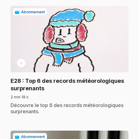
Abonnement
play_circle
E28
: Top 6 des records météorologiques
.
surprenants
2 min 18 s
.
Découvre le top 6 des records météorologiques
surprenants.
Abonnement