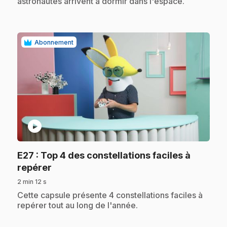
astronautes arrivent à dormir dans l'espace.
Abonnement
play_circle
E27
: Top 4 des constellations faciles à
.
repérer
2 min 12 s
.
Cette capsule présente 4 constellations faciles à
repérer tout au long de l'année.