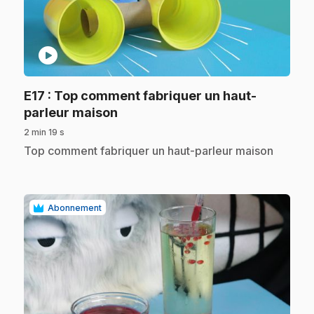
play_circle
E17
: Top comment fabriquer un haut-
.
parleur maison
2 min 19 s
.
Top comment fabriquer un haut-parleur maison
Abonnement