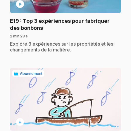
play_circle
E19
: Top 3 expériences pour fabriquer
.
des bonbons
2 min 28 s
.
Explore 3 expériences sur les propriétés et les
changements de la matière.
Abonnement
play_circle