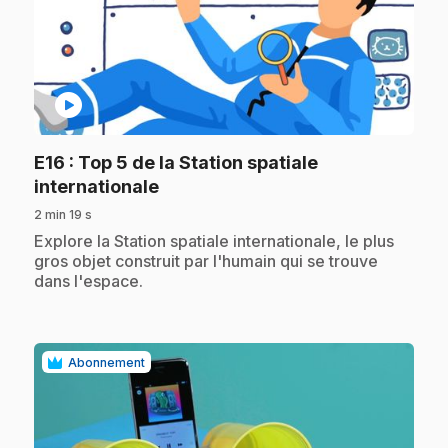
play_circle
E16
: Top 5 de la Station spatiale
.
internationale
2 min 19 s
.
Explore la Station spatiale internationale, le plus
gros objet construit par l'humain qui se trouve
dans l'espace.
Abonnement