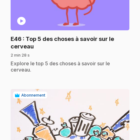
play_circle
E46
: Top 5 des choses à savoir sur le
.
cerveau
2 min 28 s
.
Explore le top 5 des choses à savoir sur le
cerveau.
Abonnement