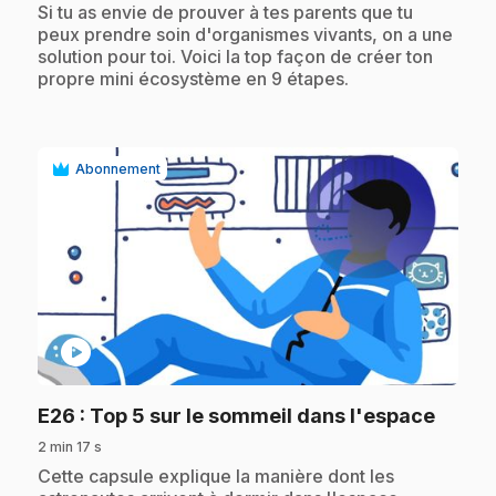
.
Si tu as envie de prouver à tes parents que tu
peux prendre soin d'organismes vivants, on a une
solution pour toi. Voici la top façon de créer ton
propre mini écosystème en 9 étapes.
Abonnement
play_circle
.
E26
: Top 5 sur le sommeil dans l'espace
2 min 17 s
.
Cette capsule explique la manière dont les