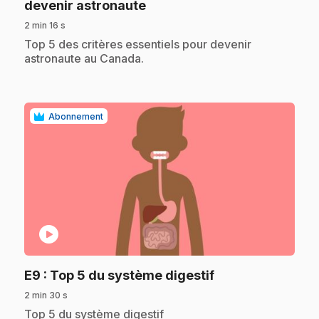
.
devenir astronaute
2 min 16 s
.
Top 5 des critères essentiels pour devenir
astronaute au Canada.
Abonnement
play_circle
.
E9
: Top 5 du système digestif
2 min 30 s
.
Top 5 du système digestif