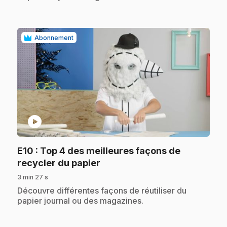
Abonnement
play_circle
E10
: Top 4 des meilleures façons de
.
recycler du papier
3 min 27 s
.
Découvre différentes façons de réutiliser du
papier journal ou des magazines.