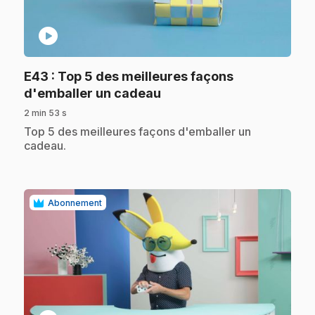
play_circle
E43
: Top 5 des meilleures façons
.
d'emballer un cadeau
2 min 53 s
.
Top 5 des meilleures façons d'emballer un
cadeau.
Abonnement