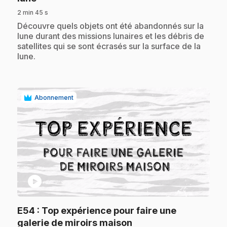
2 min 45 s
.
Découvre quels objets ont été abandonnés sur la
lune durant des missions lunaires et les débris de
satellites qui se sont écrasés sur la surface de la
lune.
Abonnement
play_circle
E54
: Top expérience pour faire une
.
galerie de miroirs maison