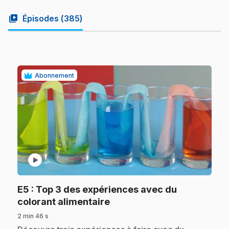
video_library
Épisodes (
385
)
Abonnement
play_circle
E5
: Top 3 des expériences avec du
.
colorant alimentaire
2 min 46 s
.