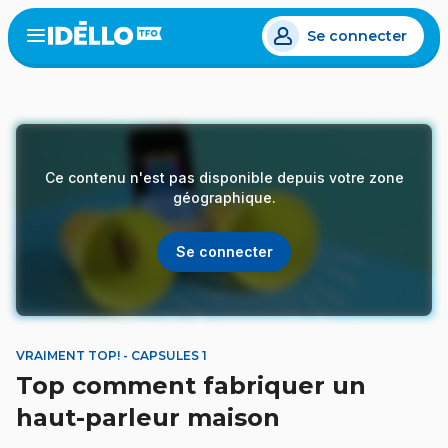
Aller
Se connecter
au
Open
the
contenu
menu
principal
Ce contenu n'est pas disponible depuis votre zone
géographique.
Se connecter
VRAIMENT TOP! - CAPSULES 1
Top comment fabriquer un
haut-parleur maison