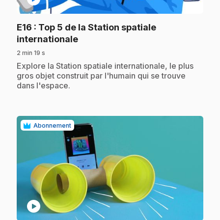
E16
: Top 5 de la Station spatiale
.
internationale
2 min 19 s
.
Explore la Station spatiale internationale, le plus
gros objet construit par l'humain qui se trouve
dans l'espace.
Abonnement
play_circle