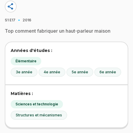
share
·
S1
E17
2016
Top comment fabriquer un haut-parleur maison
Années d'études :
Élémentaire
3e année
4e année
5e année
6e année
Matières :
Sciences et technologie
Structures et mécanismes