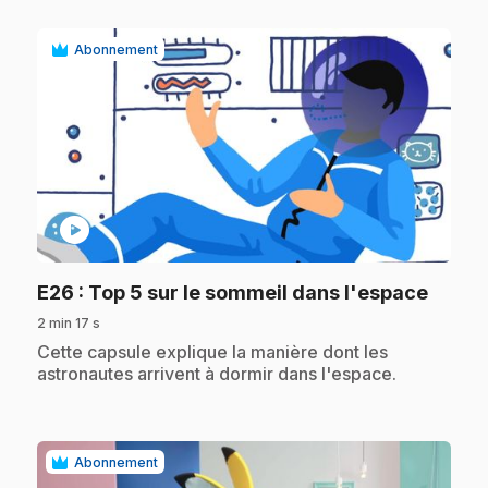
Abonnement
play_circle
.
E26
: Top 5 sur le sommeil dans l'espace
2 min 17 s
.
Cette capsule explique la manière dont les
astronautes arrivent à dormir dans l'espace.
Abonnement