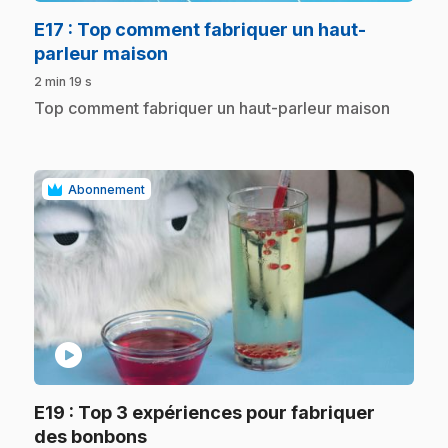
E17
: Top comment fabriquer un haut-
.
parleur maison
2 min 19 s
.
Top comment fabriquer un haut-parleur maison
Abonnement
play_circle
E19
: Top 3 expériences pour fabriquer
.
des bonbons