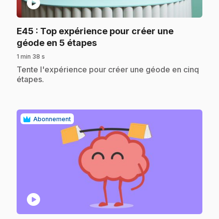
play_circle
E45
: Top expérience pour créer une
.
géode en 5 étapes
1 min 38 s
.
Tente l'expérience pour créer une géode en cinq
étapes.
Abonnement
play_circle