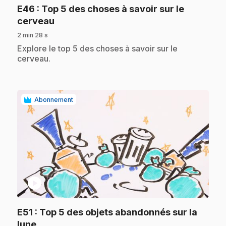
E46
: Top 5 des choses à savoir sur le
.
cerveau
2 min 28 s
.
Explore le top 5 des choses à savoir sur le
cerveau.
Abonnement
play_circle
E51
: Top 5 des objets abandonnés sur la
.
lune