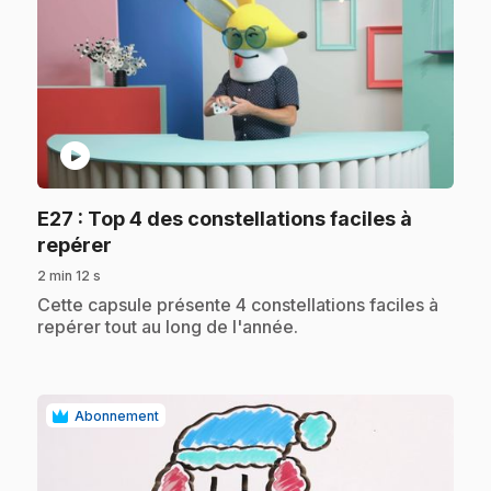
play_circle
E27
: Top 4 des constellations faciles à
.
repérer
2 min 12 s
.
Cette capsule présente 4 constellations faciles à
repérer tout au long de l'année.
Abonnement