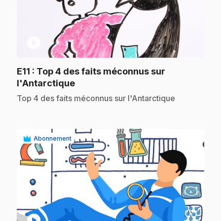
play_circle
E11
: Top 4 des faits méconnus sur
.
l'Antarctique
.
Top 4 des faits méconnus sur l'Antarctique
Abonnement
play_circle