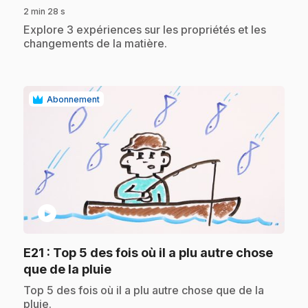
2 min 28 s
.
Explore 3 expériences sur les propriétés et les
changements de la matière.
Abonnement
play_circle
E21
: Top 5 des fois où il a plu autre chose
.
que de la pluie
.
Top 5 des fois où il a plu autre chose que de la
pluie.