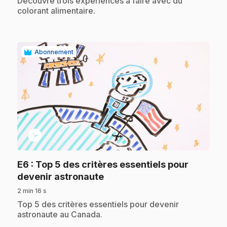
Découvre trois expériences à faire avec du
colorant alimentaire.
Abonnement
play_circle
E6
: Top 5 des critères essentiels pour
.
devenir astronaute
2 min 16 s
.
Top 5 des critères essentiels pour devenir
astronaute au Canada.