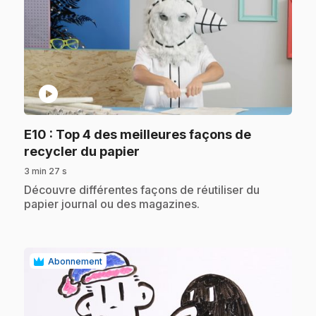
play_circle
E10
: Top 4 des meilleures façons de
.
recycler du papier
3 min 27 s
.
Découvre différentes façons de réutiliser du
papier journal ou des magazines.
Abonnement