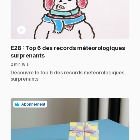
play_circle
E28
: Top 6 des records météorologiques
.
surprenants
2 min 18 s
.
Découvre le top 6 des records météorologiques
surprenants.
Abonnement