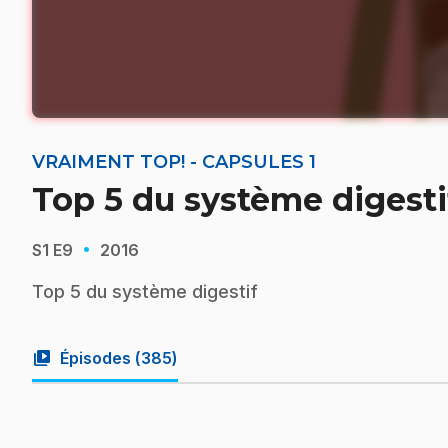
VRAIMENT TOP! - CAPSULES 1
Top 5 du système digesti
·
S1
E9
2016
Top 5 du système digestif
video_library
Épisodes (
385
)