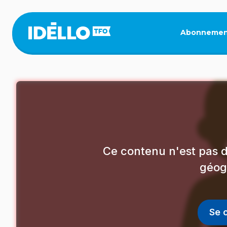
Aller
au
contenu
Abonnemen
principal
Ce contenu n'est pas d
géog
Se 