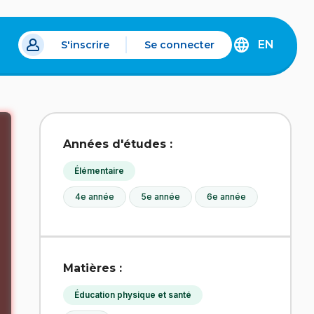
EN
S'inscrire
Se connecter
s un nouvel onglet.
DISCOVER
THE
ENGLISH
VERSION
OF
IDÉLLO.
Années d'études :
Élémentaire
4e année
5e année
6e année
Matières :
Éducation physique et santé