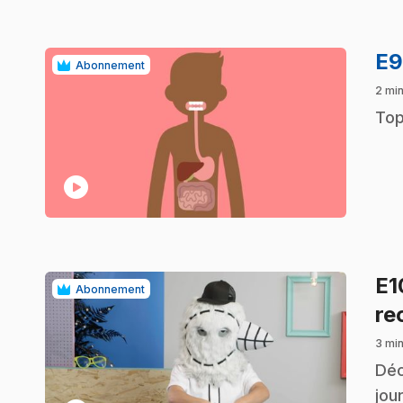
E
Abonnement
2 min
.
Top
play_circle
E
Abonnement
re
3 min
.
Déc
jou