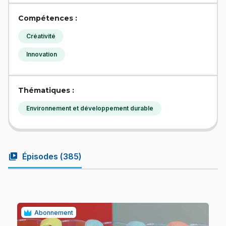
Compétences :
Créativité
Innovation
Thématiques :
Environnement et développement durable
video_library
Épisodes (
385
)
Abonnement