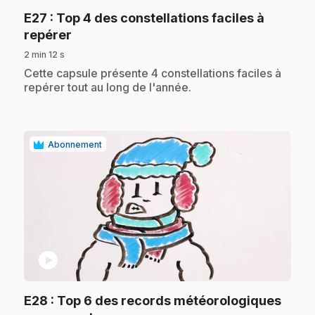
E27
: Top 4 des constellations faciles à
.
repérer
2 min 12 s
.
Cette capsule présente 4 constellations faciles à
repérer tout au long de l'année.
Abonnement
play_circle
E28
: Top 6 des records météorologiques