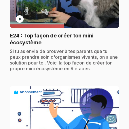
play_circle
E24
: Top façon de créer ton mini
.
écosystème
.
Si tu as envie de prouver à tes parents que tu
peux prendre soin d'organismes vivants, on a une
solution pour toi. Voici la top façon de créer ton
propre mini écosystème en 9 étapes.
Abonnement