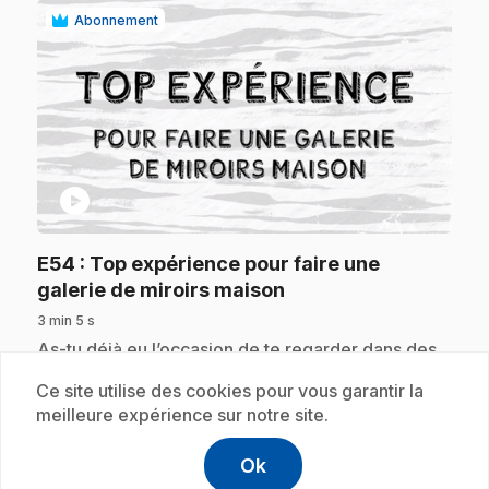
Abonnement
play_circle
E54
: Top expérience pour faire une
.
galerie de miroirs maison
3 min 5 s
.
As-tu déjà eu l’occasion de te regarder dans des
miroirs déformants qu’on trouve dans les parcs
Ce site utilise des cookies pour vous garantir la
d’attractions? Tu peux avoir l’air plus petit, plus
gros, plus mince. Surprise! Tu peux en faire un toi-
meilleure expérience sur notre site.
même! Voici la top expérience pour faire une
galerie de miroirs maison.
Ok
help
Aide