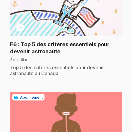
play_circle
E6
: Top 5 des critères essentiels pour
.
devenir astronaute
2 min 16 s
.
Top 5 des critères essentiels pour devenir
astronaute au Canada.
Abonnement