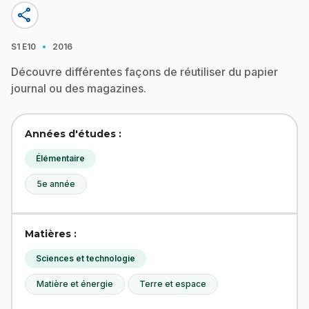
share
·
S1
E10
2016
Découvre différentes façons de réutiliser du papier
journal ou des magazines.
Années d'études :
Élémentaire
5e année
Matières :
Sciences et technologie
Matière et énergie
Terre et espace