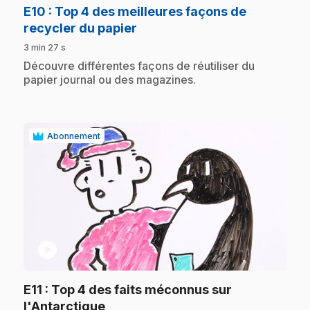
E10
: Top 4 des meilleures façons de
.
recycler du papier
3 min 27 s
.
Découvre différentes façons de réutiliser du
papier journal ou des magazines.
Abonnement
play_circle
E11
: Top 4 des faits méconnus sur
.
l'Antarctique