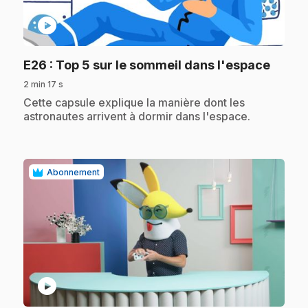
play_circle
.
E26
: Top 5 sur le sommeil dans l'espace
2 min 17 s
.
Cette capsule explique la manière dont les
astronautes arrivent à dormir dans l'espace.
Abonnement
play_circle