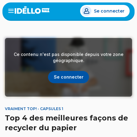
Aller
Se connecter
au
Open
the
contenu
menu
principal
Ce contenu n'est pas disponible depuis votre zone
géographique.
Se connecter
VRAIMENT TOP! - CAPSULES 1
Top 4 des meilleures façons de
recycler du papier