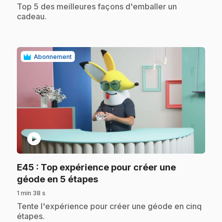
.
Top 5 des meilleures façons d'emballer un
cadeau.
Abonnement
play_circle
E45
: Top expérience pour créer une
.
géode en 5 étapes
1 min 38 s
.
Tente l'expérience pour créer une géode en cinq
étapes.