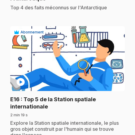
.
Top 4 des faits méconnus sur l'Antarctique
Abonnement
play_circle
E16
: Top 5 de la Station spatiale
.
internationale
2 min 19 s
.
Explore la Station spatiale internationale, le plus
gros objet construit par l'humain qui se trouve
dans l'espace.