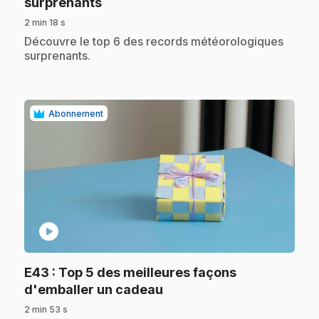
.
surprenants
2 min 18 s
.
Découvre le top 6 des records météorologiques
surprenants.
Abonnement
play_circle
E43
: Top 5 des meilleures façons
.
d'emballer un cadeau
2 min 53 s