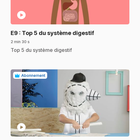
play_circle
.
E9
: Top 5 du système digestif
2 min 30 s
.
Top 5 du système digestif
Abonnement
play_circle