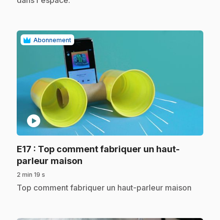
Abonnement
play_circle
E17
: Top comment fabriquer un haut-
.
parleur maison
2 min 19 s
.
Top comment fabriquer un haut-parleur maison