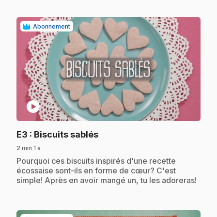
Abonnement
play_circle
.
E3
: Biscuits sablés
2 min 1 s
.
Pourquoi ces biscuits inspirés d'une recette
écossaise sont-ils en forme de cœur? C'est
simple! Après en avoir mangé un, tu les adoreras!