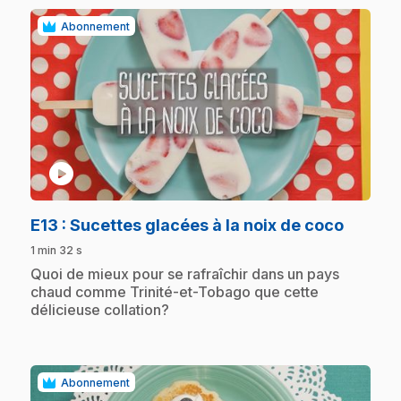
Abonnement
play_circle
.
E13
: Sucettes glacées à la noix de coco
1 min 32 s
.
Quoi de mieux pour se rafraîchir dans un pays
chaud comme Trinité-et-Tobago que cette
délicieuse collation?
Abonnement