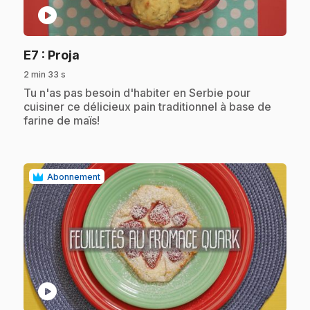
play_circle
.
E7
: Proja
2 min 33 s
.
Tu n'as pas besoin d'habiter en Serbie pour
cuisiner ce délicieux pain traditionnel à base de
farine de maïs!
Abonnement
play_circle