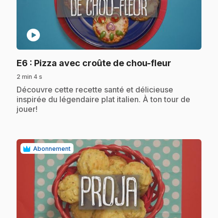
play_circle
.
E6
: Pizza avec croûte de chou-fleur
2 min 4 s
.
Découvre cette recette santé et délicieuse
inspirée du légendaire plat italien. À ton tour de
jouer!
Abonnement