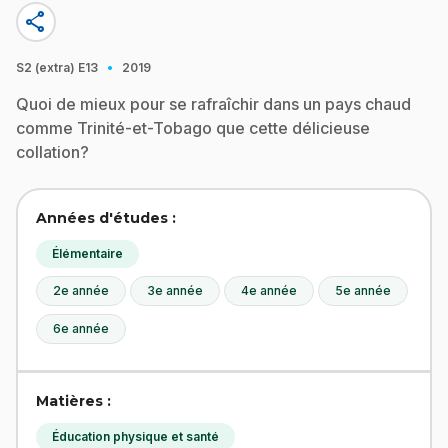
share
·
S2 (extra)
E13
2019
Quoi de mieux pour se rafraîchir dans un pays chaud
comme Trinité-et-Tobago que cette délicieuse
collation?
Années d'études :
Élémentaire
2e année
3e année
4e année
5e année
6e année
Matières :
Éducation physique et santé