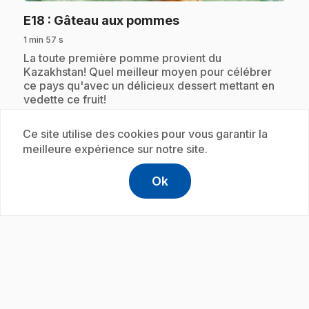
.
E18
: Gâteau aux pommes
1 min 57 s
.
La toute première pomme provient du
Kazakhstan! Quel meilleur moyen pour célébrer
ce pays qu'avec un délicieux dessert mettant en
vedette ce fruit!
Ce site utilise des cookies pour vous garantir la
meilleure expérience sur notre site.
Abonnement
Ok
help
Aide
Accéder à l
,Ce lien s'
play_circle
.
E19
: Masala Pori