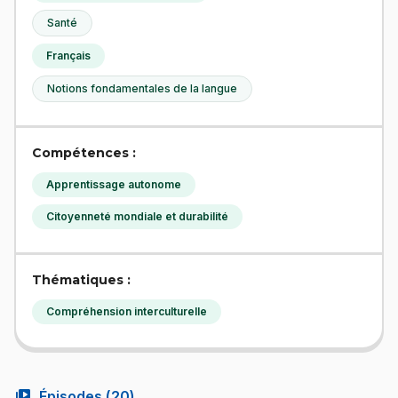
Santé
Français
Notions fondamentales de la langue
Compétences :
Apprentissage autonome
Citoyenneté mondiale et durabilité
Thématiques :
Compréhension interculturelle
video_library
Épisodes (
20
)