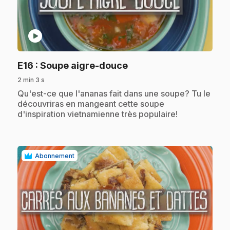
play_circle
.
E16
: Soupe aigre-douce
2 min 3 s
.
Qu'est-ce que l'ananas fait dans une soupe? Tu le
découvriras en mangeant cette soupe
d'inspiration vietnamienne très populaire!
Abonnement