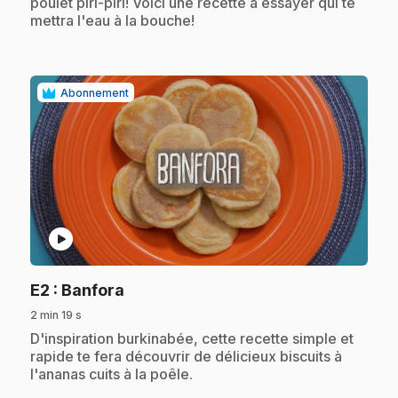
poulet piri-piri! Voici une recette à essayer qui te
mettra l'eau à la bouche!
Abonnement
play_circle
.
E2
: Banfora
2 min 19 s
.
D'inspiration burkinabée, cette recette simple et
rapide te fera découvrir de délicieux biscuits à
l'ananas cuits à la poêle.