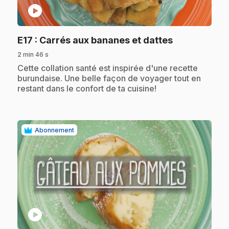
play_circle
.
E17
: Carrés aux bananes et dattes
2 min 46 s
.
Cette collation santé est inspirée d'une recette
burundaise. Une belle façon de voyager tout en
restant dans le confort de ta cuisine!
Abonnement
play_circle