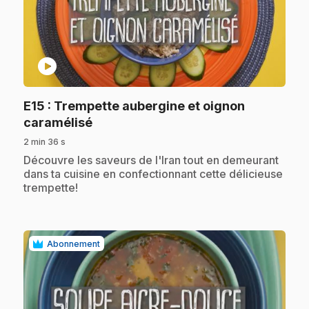
play_circle
E15
: Trempette aubergine et oignon
.
caramélisé
2 min 36 s
.
Découvre les saveurs de l'Iran tout en demeurant
dans ta cuisine en confectionnant cette délicieuse
trempette!
Abonnement