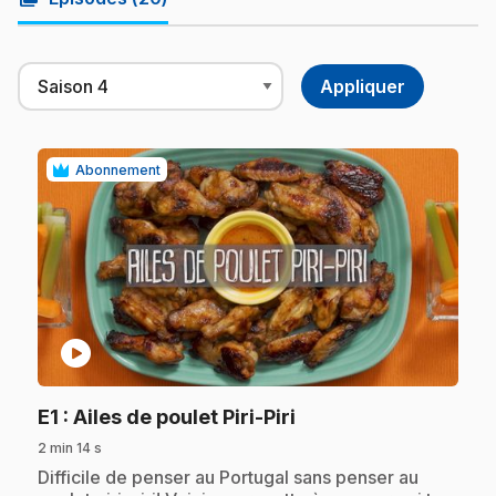
Abonnement
play_circle
.
E1
: Ailes de poulet Piri-Piri
2 min 14 s
.
Difficile de penser au Portugal sans penser au