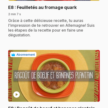
.
E8
: Feuilletés au fromage quark
2 min 7 s
.
Grâce à cette délicieuse recette, tu auras
l'impression de te retrouver en Allemagne! Suis
les étapes de la recette pour en faire une
dégustation.
Abonnement
play_circle