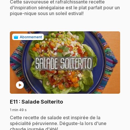
.
Cette savoureuse et rafraîchissante recette
d'inspiration sénégalaise est le plat parfait pour un
pique-nique sous un soleil estival!
Abonnement
play_circle
.
E11
: Salade Solterito
1 min 49 s
.
Cette recette de salade est inspirée de la
spécialité péruvienne. Déguste-la lors d'une
chaude journée d'été!