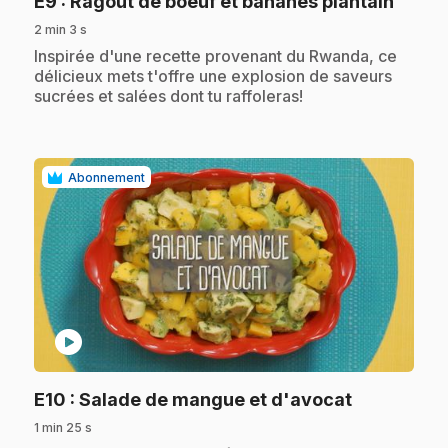
.
E9
: Ragoût de boeuf et bananes plantain
2 min 3 s
.
Inspirée d'une recette provenant du Rwanda, ce
délicieux mets t'offre une explosion de saveurs
sucrées et salées dont tu raffoleras!
Abonnement
play_circle
.
E10
: Salade de mangue et d'avocat
1 min 25 s