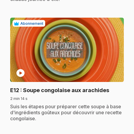
Abonnement
play_circle
.
E12
: Soupe congolaise aux arachides
2 min 14 s
.
Suis les étapes pour préparer cette soupe à base
d'ingrédients goûteux pour découvrir une recette
congolaise.