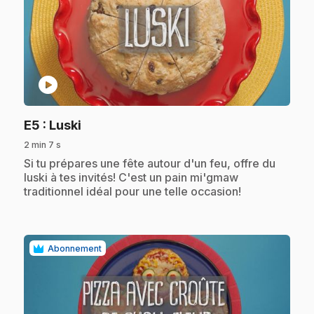
play_circle
.
E5
: Luski
2 min 7 s
.
Si tu prépares une fête autour d'un feu, offre du
luski à tes invités! C'est un pain mi'gmaw
traditionnel idéal pour une telle occasion!
Abonnement