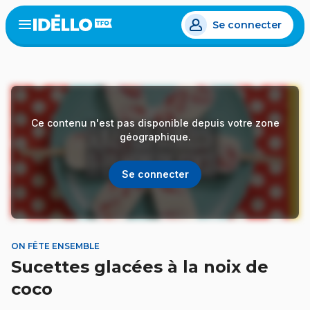
Aller
Se connecter
au
Open
the
contenu
menu
principal
Ce contenu n'est pas disponible depuis votre zone
géographique.
Se connecter
ON FÊTE ENSEMBLE
Sucettes glacées à la noix de
coco