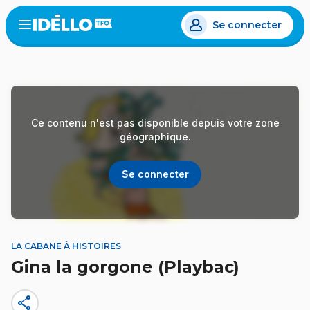
Aller
Se connecter
au
Open
the
contenu
menu
principal
Ce contenu n'est pas disponible depuis votre zone
géographique.
Se connecter
LA CABANE À HISTOIRES
Gina la gorgone (Playbac)
share