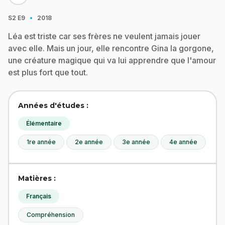
·
S2
E9
2018
Léa est triste car ses frères ne veulent jamais jouer
avec elle. Mais un jour, elle rencontre Gina la gorgone,
une créature magique qui va lui apprendre que l'amour
est plus fort que tout.
Années d'études :
Élémentaire
1re année
2e année
3e année
4e année
Matières :
Français
Compréhension