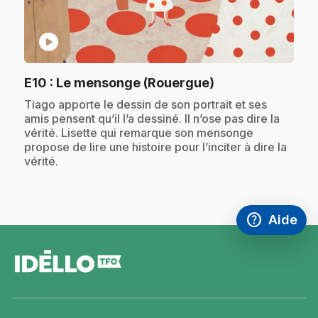
play_circle
.
E10
: Le mensonge (Rouergue)
.
Tiago apporte le dessin de son portrait et ses
amis pensent qu’il l’a dessiné. Il n’ose pas dire la
vérité. Lisette qui remarque son mensonge
propose de lire une histoire pour l’inciter à dire la
vérité.
help
Aide
Accéder à l
,Ce lien s'
pied
de
page