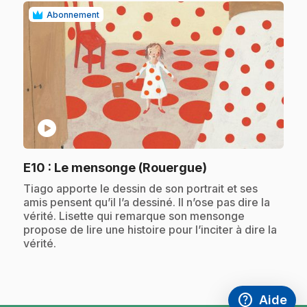
Abonnement
play_circle
.
E10
: Le mensonge (Rouergue)
.
Tiago apporte le dessin de son portrait et ses
amis pensent qu’il l’a dessiné. Il n’ose pas dire la
vérité. Lisette qui remarque son mensonge
propose de lire une histoire pour l’inciter à dire la
vérité.
help
Aide
Accéder à l
,Ce lien s'