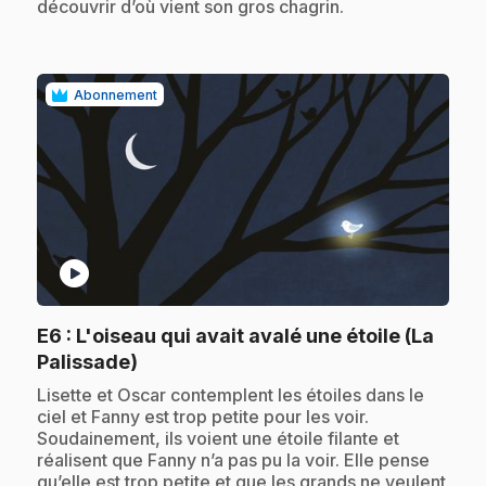
découvrir d’où vient son gros chagrin.
Abonnement
play_circle
E6
: L'oiseau qui avait avalé une étoile (La
.
Palissade)
.
Lisette et Oscar contemplent les étoiles dans le
ciel et Fanny est trop petite pour les voir.
Soudainement, ils voient une étoile filante et
réalisent que Fanny n’a pas pu la voir. Elle pense
qu’elle est trop petite et que les grands ne veulent