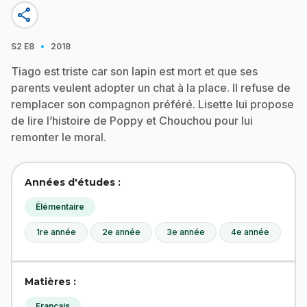
share
·
S2
E8
2018
Tiago est triste car son lapin est mort et que ses
parents veulent adopter un chat à la place. Il refuse de
remplacer son compagnon préféré. Lisette lui propose
de lire l’histoire de Poppy et Chouchou pour lui
remonter le moral.
Années d'études :
Élémentaire
1re année
2e année
3e année
4e année
Matières :
Français