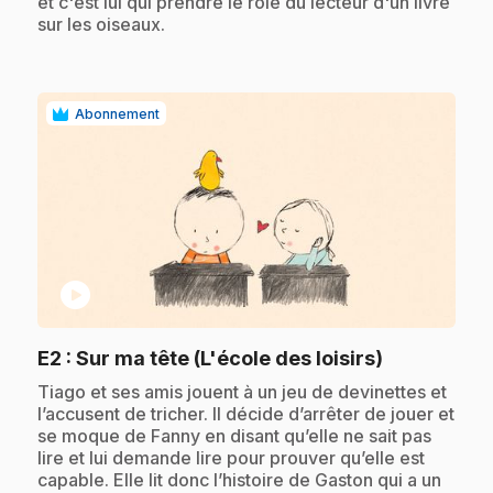
et c'est lui qui prendre le rôle du lecteur d'un livre
sur les oiseaux.
Abonnement
play_circle
.
E2
: Sur ma tête (L'école des loisirs)
.
Tiago et ses amis jouent à un jeu de devinettes et
l’accusent de tricher. Il décide d’arrêter de jouer et
se moque de Fanny en disant qu’elle ne sait pas
lire et lui demande lire pour prouver qu’elle est
capable. Elle lit donc l’histoire de Gaston qui a un