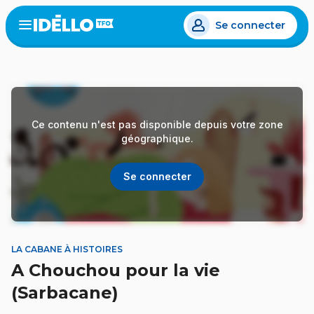
Aller
Se connecter
au
Open
the
contenu
menu
principal
Ce contenu n'est pas disponible depuis votre zone
géographique.
Se connecter
LA CABANE À HISTOIRES
A Chouchou pour la vie
(Sarbacane)