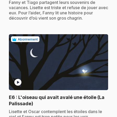
.
Fanny et Tiago partagent leurs souvenirs de
vacances. Lisette est triste et refuse de jouer avec
eux. Pour l’aider, Fanny lit une histoire pour
découvrir d’où vient son gros chagrin.
Abonnement
play_circle
E6
: L'oiseau qui avait avalé une étoile (La
.
Palissade)
.
Lisette et Oscar contemplent les étoiles dans le
ciel et Fanny est trop petite pour les voir.