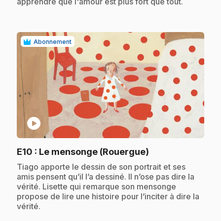
apprendre que l'amour est plus fort que tout.
Abonnement
play_circle
.
E10
: Le mensonge (Rouergue)
.
Tiago apporte le dessin de son portrait et ses
amis pensent qu’il l’a dessiné. Il n’ose pas dire la
vérité. Lisette qui remarque son mensonge
propose de lire une histoire pour l’inciter à dire la
vérité.