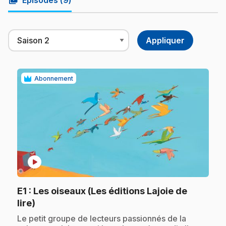
video_library
Épisodes (
9
)
Abonnement
play_circle
E1
: Les oiseaux (Les éditions Lajoie de
.
lire)
.
Le petit groupe de lecteurs passionnés de la