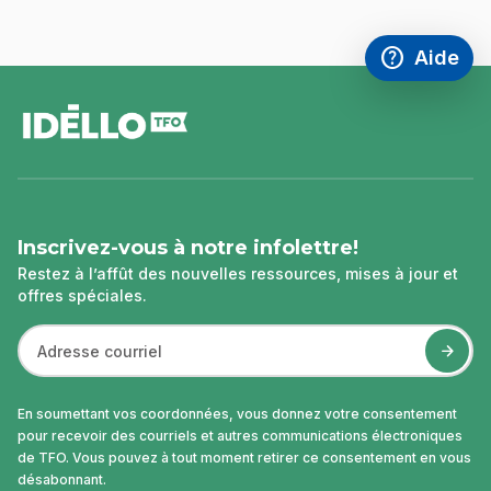
help
Aide
Accéder à l
,Ce lien s'
pied
de
page
Inscrivez-vous à notre infolettre!
Restez à l’affût des nouvelles ressources, mises à jour et
offres spéciales.
En soumettant vos coordonnées, vous donnez votre consentement
pour recevoir des courriels et autres communications électroniques
de TFO. Vous pouvez à tout moment retirer ce consentement en vous
désabonnant.