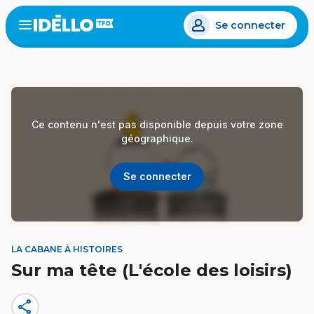
Aller
Se connecter
au
Open
the
contenu
menu
principal
Ce contenu n'est pas disponible depuis votre zone
géographique.
Se connecter
LA CABANE À HISTOIRES
Sur ma tête (L'école des loisirs)
share