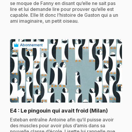
se moque de Fanny en disant qu’elle ne sait pas
lire et lui demande lire pour prouver qu’elle est
capable. Elle lit donc l’histoire de Gaston qui a un
ami imaginaire, un petit oiseau.
Abonnement
play_circle
.
E4
: Le pingouin qui avait froid (Milan)
.
Esteban entraîne Antoine afin qu’il puisse avoir
des muscles pour avoir plus d’amis dans sa
nouvelle classe d’école. Lisette lui rappelle que