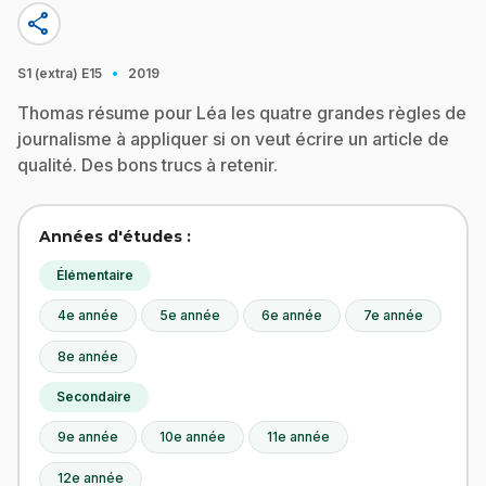
share
·
S1 (extra)
E15
2019
Thomas résume pour Léa les quatre grandes règles de
journalisme à appliquer si on veut écrire un article de
qualité. Des bons trucs à retenir.
Années d'études :
Élémentaire
4e année
5e année
6e année
7e année
8e année
Secondaire
9e année
10e année
11e année
12e année