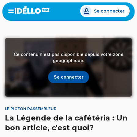
Aller
Se connecter
au
Open
the
contenu
menu
principal
Ce contenu n'est pas disponible depuis votre zone
géographique.
Se connecter
LE PIGEON RASSEMBLEUR
La Légende de la cafétéria : Un
bon article, c'est quoi?