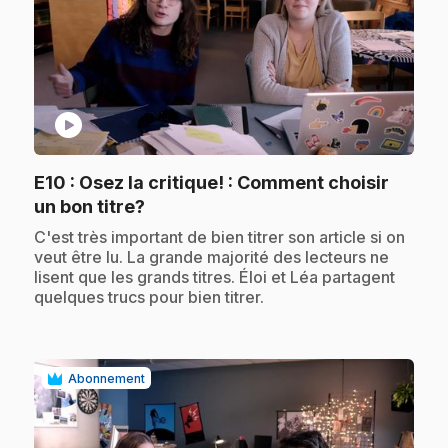
play_circle
E10
: Osez la critique! : Comment choisir
.
un bon titre?
.
C'est très important de bien titrer son article si on
veut être lu. La grande majorité des lecteurs ne
lisent que les grands titres. Éloi et Léa partagent
quelques trucs pour bien titrer.
Abonnement