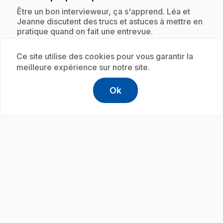
.
Être un bon intervieweur, ça s'apprend. Léa et
Jeanne discutent des trucs et astuces à mettre en
pratique quand on fait une entrevue.
Ce site utilise des cookies pour vous garantir la
meilleure expérience sur notre site.
Abonnement
Ok
help
Aide
Accéder à l
,Ce lien s'
play_circle
E19
: Le mystère du nouveau : Quoi faire
.
pendant l'entrevue?
.
Être un bon intervieweur, ça s'apprend. Léa et
Jeanne discutent des trucs et astuces à mettre en