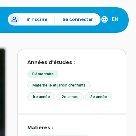
EN
S'inscrire
Se connecter
s un nouvel onglet.
DISCOVER
THE
ENGLISH
VERSION
OF
IDÉLLO.
Années d'études :
Élémentaire
Maternelle et jardin d'enfants
1re année
2e année
3e année
Matières :