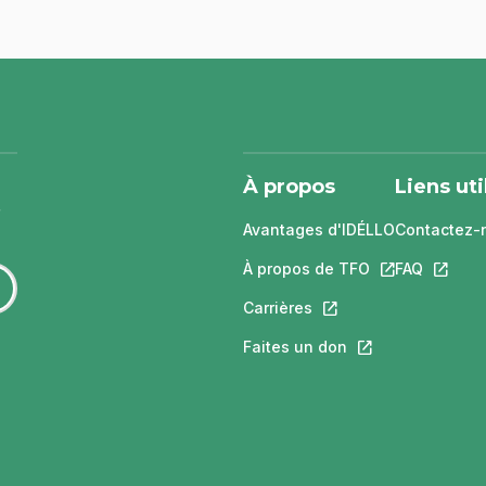
À propos
Liens uti
Avantages d'IDÉLLO
Contactez-
À propos de TFO
Ce lien s'ouvri
FAQ
Ce lien 
Carrières
Ce lien s'ouvrira dans
Faites un don
Ce lien s'ouvrira 