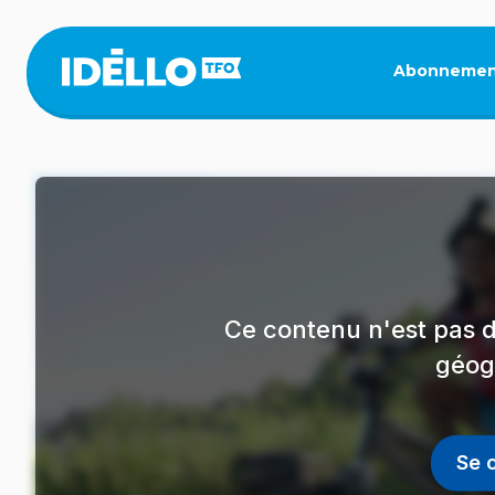
Aller
au
contenu
Abonnemen
principal
Ce contenu n'est pas d
géog
Se 