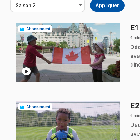
E1
Abonnement
6 mi
.
Déc
ave
din
play_circle
E
Abonnement
6 mi
.
Déc
ave