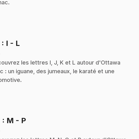
ac.
.
3
: I - L
n
ouvrez les lettres I, J, K et L autour d'Ottawa
c : un iguane, des jumeaux, le karaté et une
omotive.
.
4
: M - P
n