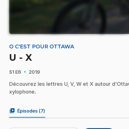
O C'EST POUR OTTAWA
U - X
·
S1
E6
2019
Découvrez les lettres U, V, W et X autour d'Ottaw
xylophone.
video_library
Épisodes (
7
)