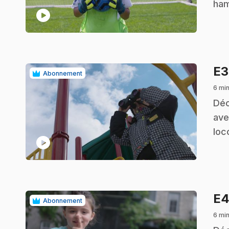
ham
play_circle
E
Abonnement
6 mi
.
Déc
ave
loc
play_circle
E
Abonnement
6 mi