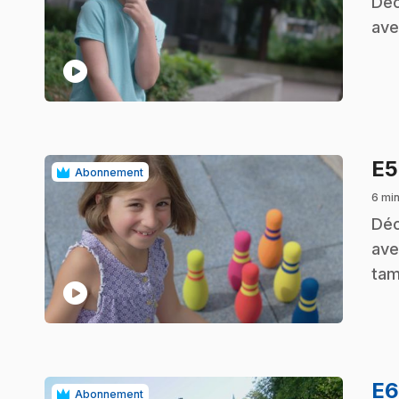
.
Déc
ave
play_circle
E
Abonnement
6 mi
.
Déc
ave
tam
play_circle
E
Abonnement