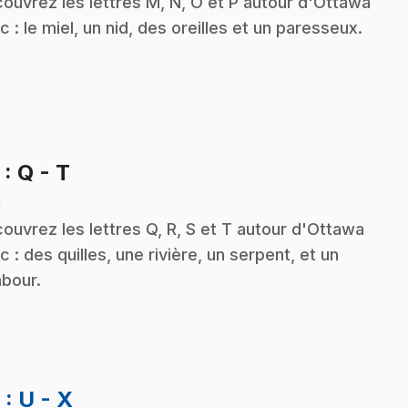
ouvrez les lettres M, N, O et P autour d'Ottawa
c : le miel, un nid, des oreilles et un paresseux.
.
5
: Q - T
n
ouvrez les lettres Q, R, S et T autour d'Ottawa
c : des quilles, une rivière, un serpent, et un
bour.
.
6
: U - X