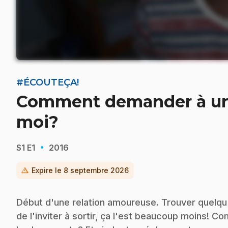
#ÉCOUTEÇA!
Comment demander à une 
moi?
·
S1
E1
2016
warning
Expire le
8 septembre 2026
Début d'une relation amoureuse. Trouver quelqu'u
de l'inviter à sortir, ça l'est beaucoup moins! 