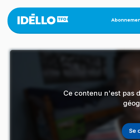
Aller
au
contenu
Abonnemen
principal
Ce contenu n'est pas d
géog
Se 