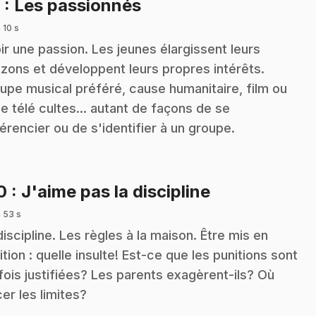
.
9
: Les passionnés
 10 s
ir une passion. Les jeunes élargissent leurs
izons et développent leurs propres intérêts.
upe musical préféré, cause humanitaire, film ou
ie télé cultes... autant de façons de se
férencier ou de s'identifier à un groupe.
.
10
: J'aime pas la discipline
 53 s
discipline. Les règles à la maison. Être mis en
ition : quelle insulte! Est-ce que les punitions sont
fois justifiées? Les parents exagèrent-ils? Où
cer les limites?