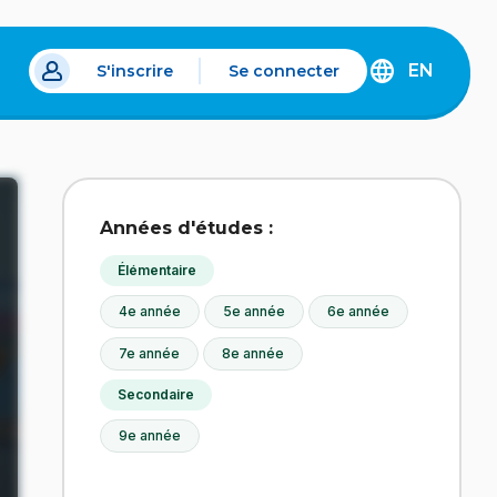
EN
S'inscrire
Se connecter
s un nouvel onglet.
DISCOVER
THE
ENGLISH
VERSION
OF
IDÉLLO.
Années d'études :
Élémentaire
4e année
5e année
6e année
7e année
8e année
Secondaire
9e année