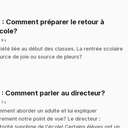
4
: Comment préparer le retour à
.
école?
 8 s
iété liée au début des classes. La rentrée scolaire
ource de joie ou source de pleurs?
.
5
: Comment parler au directeur?
 7 s
ment aborder un adulte et lui expliquer
irement notre point de vue? Le directeur :
utorité suprême de l'école! Certains élèves ont un