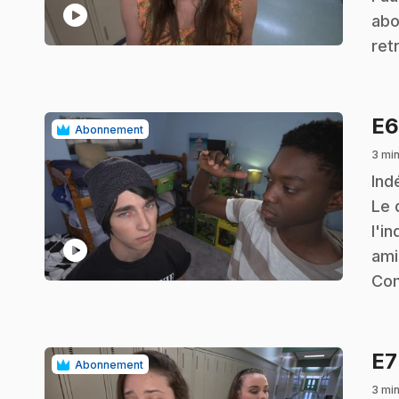
play_circle
abo
ret
E
Abonnement
3 min
.
Ind
Le 
l'i
play_circle
ami
Com
E
Abonnement
3 min