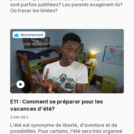
sont parfois justifiées? Les parents exagèrent-ils?
Où tracer les limites?
Abonnement
play_circle
E11
: Comment se préparer pour les
.
vacances d'été?
2 min 28 s
.
L'été est synonyme de liberté, d'aventure et de
possibilités. Pour certains, l'été sera très organisé