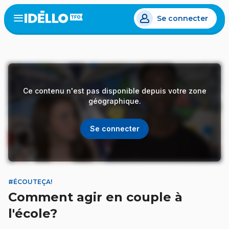
Aller
Se connecter
au
Open
the
contenu
menu
principal
Ce contenu n'est pas disponible depuis votre zone
géographique.
Se connecter
#ÉCOUTEÇA!
Comment agir en couple à
l'école?