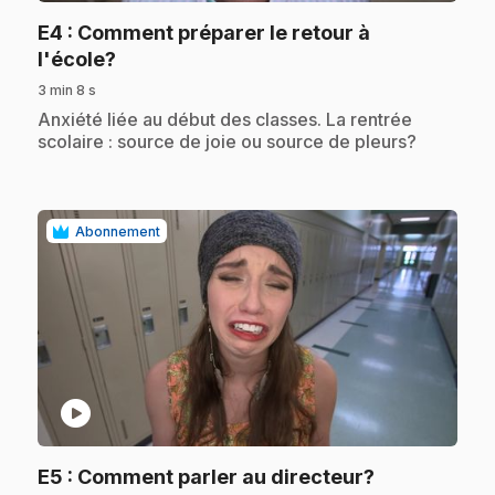
E4
: Comment préparer le retour à
.
l'école?
3 min 8 s
.
Anxiété liée au début des classes. La rentrée
scolaire : source de joie ou source de pleurs?
Abonnement
play_circle
.
E5
: Comment parler au directeur?