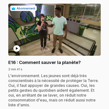
Abonnement
play_circle
.
E16
: Comment sauver la planète?
2 min 41 s
.
L'environnement. Les jeunes sont déjà très
conscientisés à la nécessité de protéger la Terre.
Oui, il faut appuyer de grandes causes. Oui, les
petits gestes du quotidien aident également. Et
oui, en arrêtant de se laver, on réduit notre
consommation d'eau, mais on réduit aussi notre
liste d'amis.