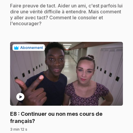
.
Faire preuve de tact. Aider un ami, c'est parfois lui
dire une vérité difficile à entendre. Mais comment
y aller avec tact? Comment le consoler et
l'encourager?
Abonnement
play_circle
E8
: Continuer ou non mes cours de
.
français?
3 min 12 s