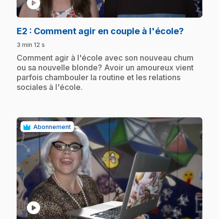
play_circle
.
E2
: Comment agir en couple à l'école?
3 min 12 s
.
Comment agir à l'école avec son nouveau chum
ou sa nouvelle blonde? Avoir un amoureux vient
parfois chambouler la routine et les relations
sociales à l'école.
Abonnement
play_circle