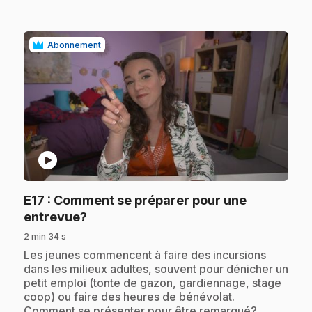
Abonnement
play_circle
E17
: Comment se préparer pour une
.
entrevue?
2 min 34 s
.
Les jeunes commencent à faire des incursions
dans les milieux adultes, souvent pour dénicher un
petit emploi (tonte de gazon, gardiennage, stage
coop) ou faire des heures de bénévolat.
Comment se présenter pour être remarqué?