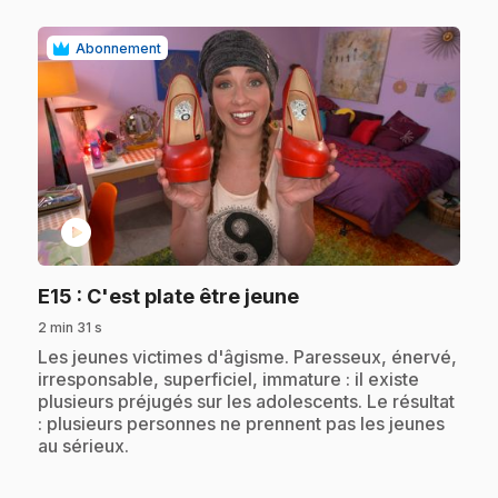
Abonnement
play_circle
.
E15
: C'est plate être jeune
2 min 31 s
.
Les jeunes victimes d'âgisme. Paresseux, énervé,
irresponsable, superficiel, immature : il existe
plusieurs préjugés sur les adolescents. Le résultat
: plusieurs personnes ne prennent pas les jeunes
au sérieux.