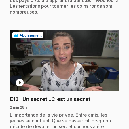
des pays d'Asie à apprendre par cœur! Wouhou! »
Les tentations pour tourner les coins ronds sont
nombreuses.
Abonnement
play_circle
.
E13
: Un secret...C'est un secret
2 min 28 s
.
L'importance de la vie privée. Entre amis, les
jeunes se confient. Que se passe-t-il lorsqu'on
décide de dévoiler un secret qui nous a été