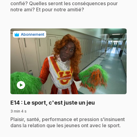
confié? Quelles seront les conséquences pour
notre ami? Et pour notre amitié?
Abonnement
play_circle
.
E14
: Le sport, c'est juste un jeu
3 min 4 s
.
Plaisir, santé, performance et pression s'insinuent
dans la relation que les jeunes ont avec le sport.