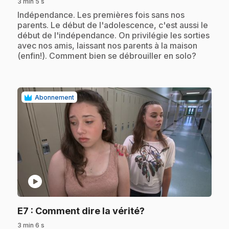
3 min 5 s
.
Indépendance. Les premières fois sans nos
parents. Le début de l'adolescence, c'est aussi le
début de l'indépendance. On privilégie les sorties
avec nos amis, laissant nos parents à la maison
(enfin!). Comment bien se débrouiller en solo?
Abonnement
play_circle
.
E7
: Comment dire la vérité?
3 min 6 s