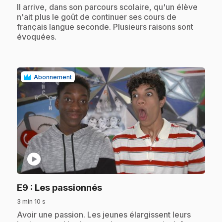
.
Il arrive, dans son parcours scolaire, qu'un élève
n'ait plus le goût de continuer ses cours de
français langue seconde. Plusieurs raisons sont
évoquées.
Abonnement
play_circle
.
E9
: Les passionnés
3 min 10 s
.
Avoir une passion. Les jeunes élargissent leurs