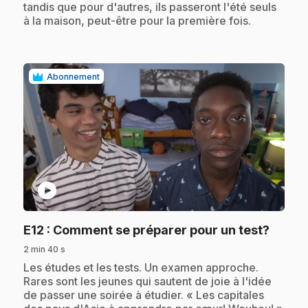
tandis que pour d'autres, ils passeront l'été seuls
à la maison, peut-être pour la première fois.
Abonnement
play_circle
.
E12
: Comment se préparer pour un test?
2 min 40 s
.
Les études et les tests. Un examen approche.
Rares sont les jeunes qui sautent de joie à l'idée
de passer une soirée à étudier. « Les capitales