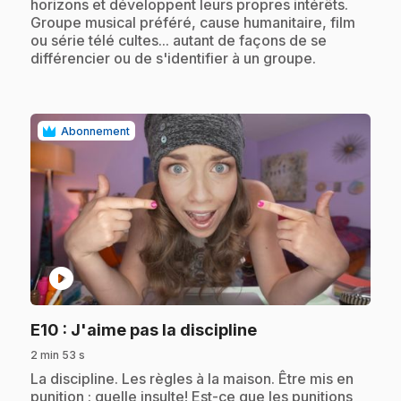
horizons et développent leurs propres intérêts.
Groupe musical préféré, cause humanitaire, film
ou série télé cultes... autant de façons de se
différencier ou de s'identifier à un groupe.
Abonnement
play_circle
.
E10
: J'aime pas la discipline
2 min 53 s
.
La discipline. Les règles à la maison. Être mis en
punition : quelle insulte! Est-ce que les punitions