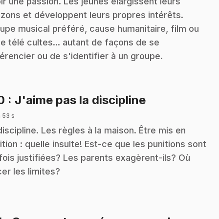
ir une passion. Les jeunes élargissent leurs
izons et développent leurs propres intérêts.
upe musical préféré, cause humanitaire, film ou
ie télé cultes... autant de façons de se
férencier ou de s'identifier à un groupe.
.
10
: J'aime pas la discipline
 53 s
discipline. Les règles à la maison. Être mis en
ition : quelle insulte! Est-ce que les punitions sont
fois justifiées? Les parents exagèrent-ils? Où
cer les limites?