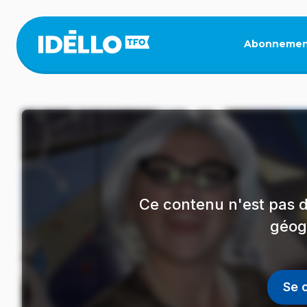
Aller
au
contenu
Abonnemen
principal
Ce contenu n'est pas d
géog
Se 