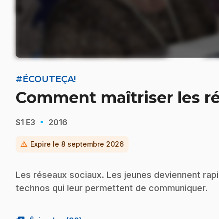
#ÉCOUTEÇA!
Comment maîtriser les r
·
S1
E3
2016
warning
Expire le
8 septembre 2026
Les réseaux sociaux. Les jeunes deviennent rap
technos qui leur permettent de communiquer.