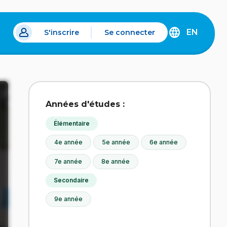
EN
S'inscrire
Se connecter
s un nouvel onglet.
DISCOVER
THE
ENGLISH
VERSION
OF
IDÉLLO.
Années d'études :
Élémentaire
4e année
5e année
6e année
7e année
8e année
Secondaire
9e année