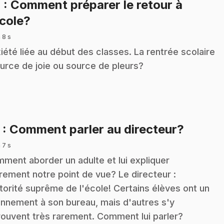
4
: Comment préparer le retour à
.
école?
 8 s
iété liée au début des classes. La rentrée scolaire
ource de joie ou source de pleurs?
.
5
: Comment parler au directeur?
 7 s
ment aborder un adulte et lui expliquer
irement notre point de vue? Le directeur :
utorité suprême de l'école! Certains élèves ont un
nnement à son bureau, mais d'autres s'y
rouvent très rarement. Comment lui parler?