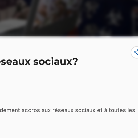
sha
éseaux sociaux?
idement accros aux réseaux sociaux et à toutes les