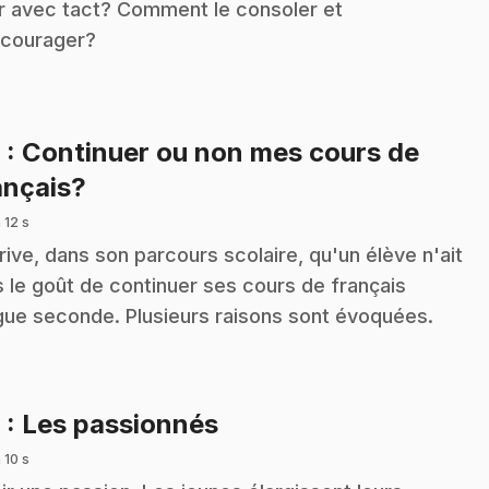
er avec tact? Comment le consoler et
ncourager?
8
: Continuer ou non mes cours de
.
ançais?
 12 s
arrive, dans son parcours scolaire, qu'un élève n'ait
s le goût de continuer ses cours de français
gue seconde. Plusieurs raisons sont évoquées.
.
9
: Les passionnés
 10 s