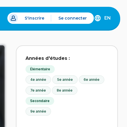
EN
S'inscrire
Se connecter
s un nouvel onglet.
DISCOVER
THE
ENGLISH
VERSION
OF
IDÉLLO.
Années d'études :
Élémentaire
4e année
5e année
6e année
7e année
8e année
Secondaire
9e année