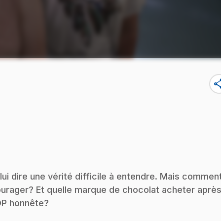
sha
 lui dire une vérité difficile à entendre. Mais commen
ourager? Et quelle marque de chocolat acheter aprè
OP honnête?