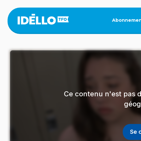
Aller
au
contenu
Abonnemen
principal
Ce contenu n'est pas d
géog
Se 