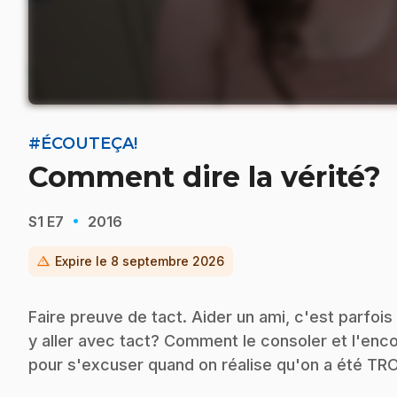
#ÉCOUTEÇA!
Comment dire la vérité?
·
S1
E7
2016
warning
Expire le
8 septembre 2026
Faire preuve de tact. Aider un ami, c'est parfois
y aller avec tact? Comment le consoler et l'enc
pour s'excuser quand on réalise qu'on a été TR