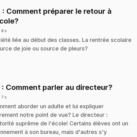
4
: Comment préparer le retour à
.
école?
 8 s
iété liée au début des classes. La rentrée scolaire
ource de joie ou source de pleurs?
.
5
: Comment parler au directeur?
 7 s
ment aborder un adulte et lui expliquer
irement notre point de vue? Le directeur :
utorité suprême de l'école! Certains élèves ont un
nnement à son bureau, mais d'autres s'y