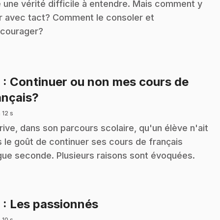
e une vérité difficile à entendre. Mais comment y
er avec tact? Comment le consoler et
ncourager?
8
: Continuer ou non mes cours de
.
ançais?
 12 s
arrive, dans son parcours scolaire, qu'un élève n'ait
s le goût de continuer ses cours de français
gue seconde. Plusieurs raisons sont évoquées.
.
9
: Les passionnés
 10 s