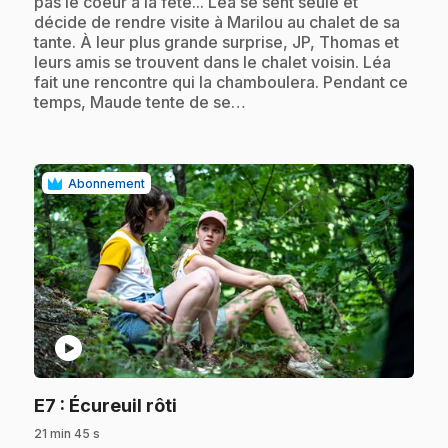
pas le coeur à la fête... Léa se sent seule et
décide de rendre visite à Marilou au chalet de sa
tante. À leur plus grande surprise, JP, Thomas et
leurs amis se trouvent dans le chalet voisin. Léa
fait une rencontre qui la chamboulera. Pendant ce
temps, Maude tente de se…
Abonnement
play_circle
.
E7
: Écureuil rôti
21 min 45 s