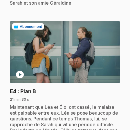
Sarah et son amie Géraldine.
Abonnement
play_circle
.
E4
: Plan B
21 min 30 s
.
Maintenant que Léa et Éloi ont cassé, le malaise
est palpable entre eux. Léa se pose beaucoup de
questions. Pendant ce temps Thomas, lui, se
rapproche de Sarah qui vit une période difficile.