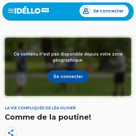
Aller
Se connecter
au
Open
the
contenu
menu
principal
Ce contenu n'est pas disponible depuis votre zone
géographique.
Se connecter
LA VIE COMPLIQUÉE DE LÉA OLIVIER
Comme de la poutine!
share