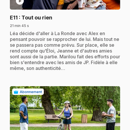
play_circle
.
E11
: Tout ou rien
21 min 45 s
.
Léa décide d'aller à La Ronde avec Alex en
pensant pouvoir se rapprocher de lui. Mais tout ne
se passera pas comme prévu. Sur place, elle se
rend compte qu'Éloi, Jeanne et d'autres amies
sont aussi de la partie. Marilou fait des efforts pour
bien s'entendre avec les amis de JP. Fidèle à elle
même, son authenticité…
Abonnement