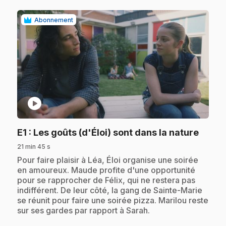
Abonnement
play_circle
.
E1
: Les goûts (d'Éloi) sont dans la nature
21 min 45 s
.
Pour faire plaisir à Léa, Éloi organise une soirée
en amoureux. Maude profite d'une opportunité
pour se rapprocher de Félix, qui ne restera pas
indifférent. De leur côté, la gang de Sainte-Marie
se réunit pour faire une soirée pizza. Marilou reste
sur ses gardes par rapport à Sarah.