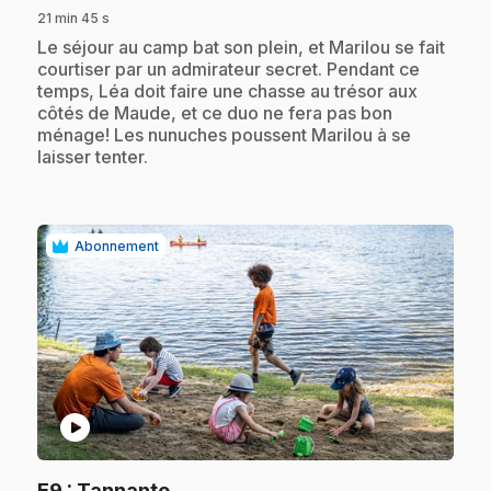
21 min 45 s
.
Le séjour au camp bat son plein, et Marilou se fait
courtiser par un admirateur secret. Pendant ce
temps, Léa doit faire une chasse au trésor aux
côtés de Maude, et ce duo ne fera pas bon
ménage! Les nunuches poussent Marilou à se
laisser tenter.
Abonnement
play_circle
.
E9
: Tannante