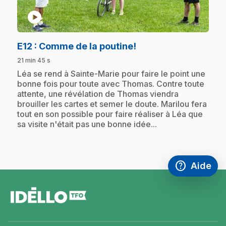
play_circle
.
E12
: Comme de la poutine!
21 min 45 s
.
Léa se rend à Sainte-Marie pour faire le point une
bonne fois pour toute avec Thomas. Contre toute
attente, une révélation de Thomas viendra
brouiller les cartes et semer le doute. Marilou fera
tout en son possible pour faire réaliser à Léa que
sa visite n'était pas une bonne idée...
help
Aide
Accéder à l
,Ce lien s'
pied
de
page