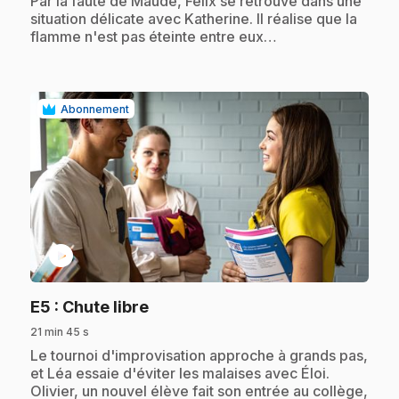
Par la faute de Maude, Félix se retrouve dans une
situation délicate avec Katherine. Il réalise que la
flamme n'est pas éteinte entre eux…
Abonnement
play_circle
.
E5
: Chute libre
21 min 45 s
.
Le tournoi d'improvisation approche à grands pas,
et Léa essaie d'éviter les malaises avec Éloi.
Olivier, un nouvel élève fait son entrée au collège,