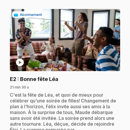
Abonnement
play_circle
.
E2
: Bonne fête Léa
21 min 30 s
.
C'est la fête de Léa, et quoi de mieux pour
célébrer qu'une soirée de filles! Changement de
plan à l'horizon, Félix invite aussi ses amis à la
maison. À la surprise de tous, Maude débarque
sans avoir été invitée. La soirée prend alors une
autre tournure. Léa, déçue, décide de rejoindre
Éloi. La surprise préparée par…