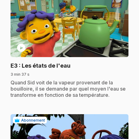
play_circle
.
E3
: Les états de l'eau
3 min 37 s
.
Quand Sid voit de la vapeur provenant de la
bouilloire, il se demande par quel moyen l'eau se
transforme en fonction de sa température.
Abonnement