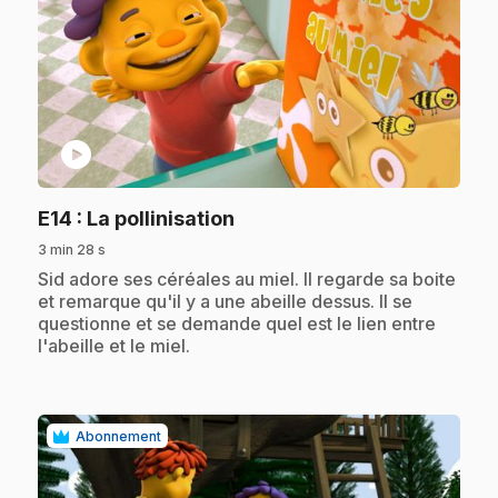
play_circle
.
E14
: La pollinisation
3 min 28 s
.
Sid adore ses céréales au miel. Il regarde sa boite
et remarque qu'il y a une abeille dessus. Il se
questionne et se demande quel est le lien entre
l'abeille et le miel.
Abonnement