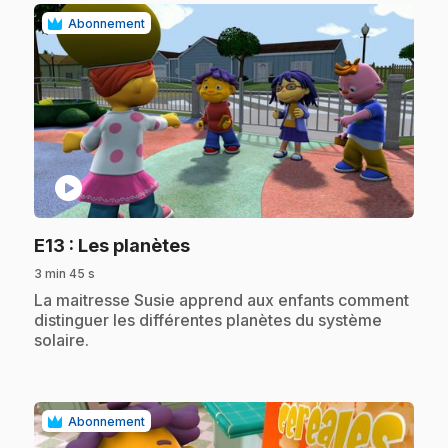
Abonnement
play_circle
.
E13
: Les planètes
3 min 45 s
.
La maitresse Susie apprend aux enfants comment
distinguer les différentes planètes du système
solaire.
Abonnement