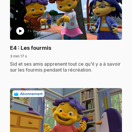
play_circle
.
E4
: Les fourmis
3 min 17 s
.
Sid et ses amis apprenent tout ce qu'il y a à savoir
sur les fourmis pendant la récréation.
Abonnement