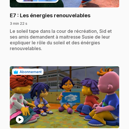
.
E7
: Les énergies renouvelables
3 min 22 s
.
Le soleil tape dans la cour de récréation, Sid et
ses amis demandent à maitresse Susie de leur
expliquer le rôle du soleil et des énérgies
renouvelables.
Abonnement
play_circle