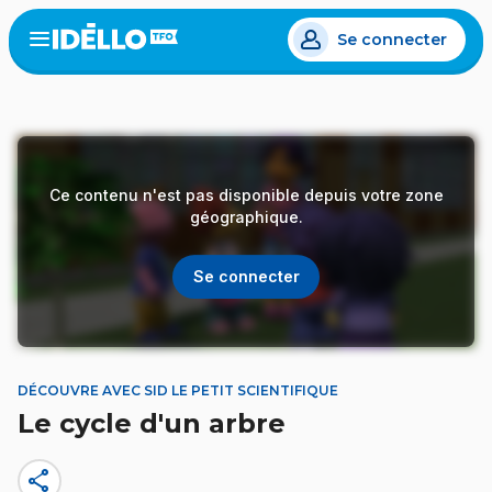
Aller
Se connecter
au
Open
the
contenu
menu
principal
Ce contenu n'est pas disponible depuis votre zone
géographique.
Se connecter
DÉCOUVRE AVEC SID LE PETIT SCIENTIFIQUE
Le cycle d'un arbre
share