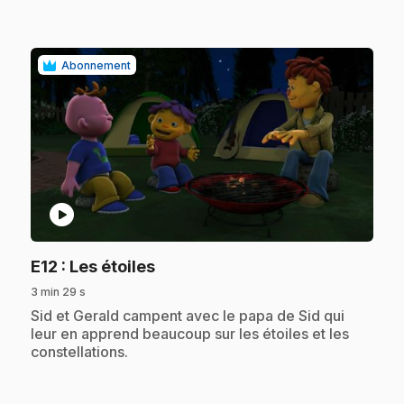
Abonnement
play_circle
.
E12
: Les étoiles
3 min 29 s
.
Sid et Gerald campent avec le papa de Sid qui
leur en apprend beaucoup sur les étoiles et les
constellations.