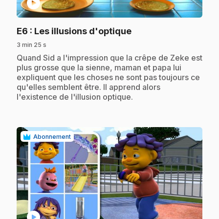
play_circle
.
E6
: Les illusions d'optique
3 min 25 s
.
Quand Sid a l'impression que la crêpe de Zeke est
plus grosse que la sienne, maman et papa lui
expliquent que les choses ne sont pas toujours ce
qu'elles semblent être. Il apprend alors
l'existence de l'illusion optique.
Abonnement
play_circle