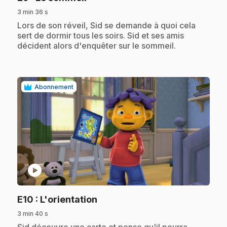
3 min 36 s
.
Lors de son réveil, Sid se demande à quoi cela
sert de dormir tous les soirs. Sid et ses amis
décident alors d'enquêter sur le sommeil.
Abonnement
play_circle
.
E10
: L'orientation
3 min 40 s
.