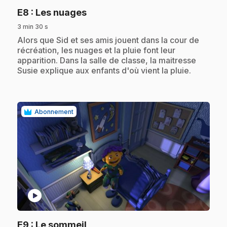
.
E8
: Les nuages
3 min 30 s
.
Alors que Sid et ses amis jouent dans la cour de
récréation, les nuages et la pluie font leur
apparition. Dans la salle de classe, la maitresse
Susie explique aux enfants d'où vient la pluie.
Abonnement
play_circle
.
E9
: Le sommeil