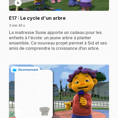
play_circle
.
E17
: Le cycle d'un arbre
3 min 30 s
.
La maitresse Susie apporte un cadeau pour les
enfants à l'école: un jeune arbre à planter
ensemble. Ce nouveau projet permet à Sid et ses
amis de comprendre la croissance d’un arbre.
Abonnement
play_circle