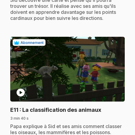
Sid découvre une carte et pense qu'il pourra
trouver un trésor. Il réalise avec ses amis qu'ils
doivent en apprendre davantage sur les points
cardinaux pour bien suivre les directions.
Abonnement
play_circle
.
E11
: La classification des animaux
3 min 40 s
.
Papa explique à Sid et ses amis comment classer
les oiseaux, les mammifères et les poissons.