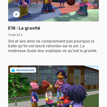
play_circle
.
E16
: La gravité
3 min 22 s
.
Sid et ses amis ne comprennent pas pourquoi la
balle qu'ils ont lancé retombe sur le sol. La
maitresse Susie leur explique ce qu'est la gravité.
Abonnement