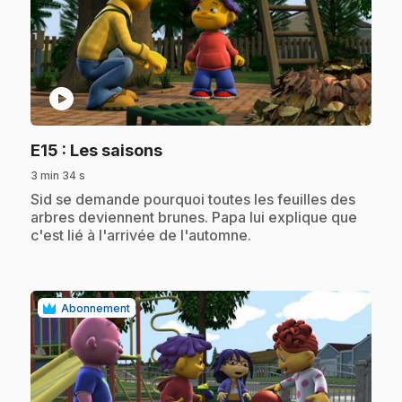
play_circle
.
E15
: Les saisons
3 min 34 s
.
Sid se demande pourquoi toutes les feuilles des
arbres deviennent brunes. Papa lui explique que
c'est lié à l'arrivée de l'automne.
Abonnement