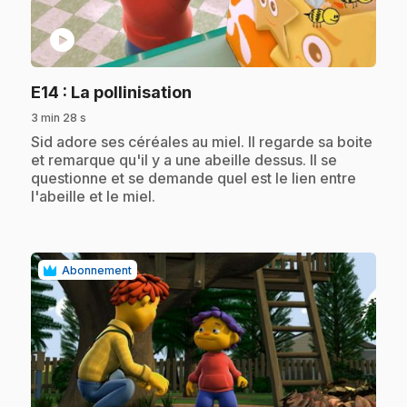
play_circle
.
E14
: La pollinisation
3 min 28 s
.
Sid adore ses céréales au miel. Il regarde sa boite
et remarque qu'il y a une abeille dessus. Il se
questionne et se demande quel est le lien entre
l'abeille et le miel.
Abonnement