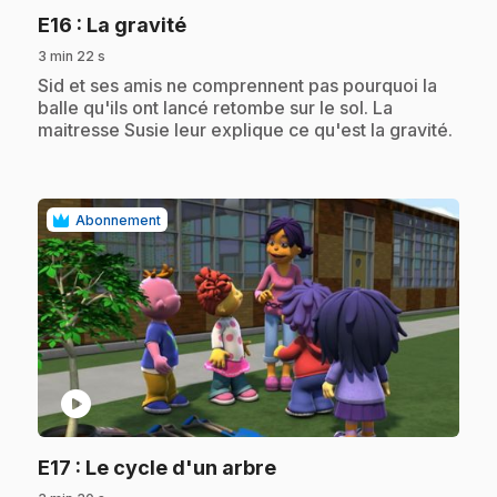
.
E16
: La gravité
3 min 22 s
.
Sid et ses amis ne comprennent pas pourquoi la
balle qu'ils ont lancé retombe sur le sol. La
maitresse Susie leur explique ce qu'est la gravité.
Abonnement
play_circle
.
E17
: Le cycle d'un arbre