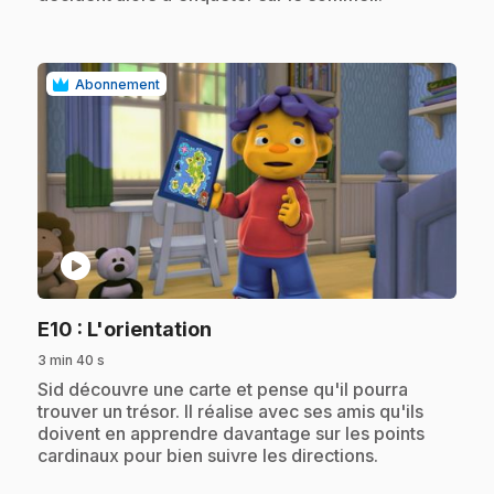
Abonnement
play_circle
.
E10
: L'orientation
3 min 40 s
.
Sid découvre une carte et pense qu'il pourra
trouver un trésor. Il réalise avec ses amis qu'ils
doivent en apprendre davantage sur les points
cardinaux pour bien suivre les directions.