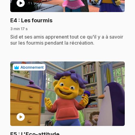
play_circle
.
E4
: Les fourmis
3 min 17 s
.
Sid et ses amis apprenent tout ce qu'il y a à savoir
sur les fourmis pendant la récréation.
Abonnement
play_circle
.
E5
: L'Eco-attitude