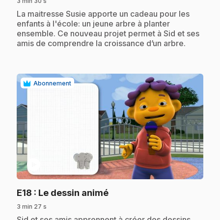
3 min 30 s
.
La maitresse Susie apporte un cadeau pour les
enfants à l'école: un jeune arbre à planter
ensemble. Ce nouveau projet permet à Sid et ses
amis de comprendre la croissance d’un arbre.
Abonnement
play_circle
.
E18
: Le dessin animé
3 min 27 s
.
Sid et ses amis apprennent à créer des dessins