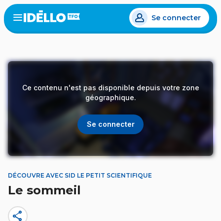
Aller
Se connecter
au
Open
the
contenu
menu
principal
Ce contenu n'est pas disponible depuis votre zone
géographique.
Se connecter
DÉCOUVRE AVEC SID LE PETIT SCIENTIFIQUE
Le sommeil
share