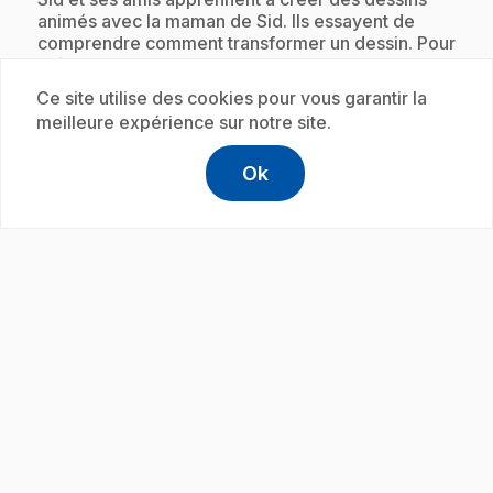
animés avec la maman de Sid. Ils essayent de
comprendre comment transformer un dessin. Pour
créer un mouvement, il faut d'abord le
décomposer.
Ce site utilise des cookies pour vous garantir la
meilleure expérience sur notre site.
Ok
Abonnement
help
Aide
Accéder à l
,Ce lien s'
play_circle
.
E19
: Les tremblements de terre
3 min 33 s
.
Maman remarque que quand Sid claque la porte,