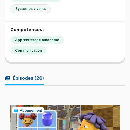
Systèmes vivants
Compétences :
Apprentissage autonome
Communication
video_library
Épisodes (
26
)
Abonnement