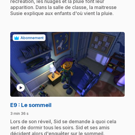
récréation, les nuages et la pluie font leur
apparition. Dans la salle de classe, la maitresse
Susie explique aux enfants d'où vient la pluie.
Abonnement
play_circle
.
E9
: Le sommeil
3 min 36 s
.
Lors de son réveil, Sid se demande à quoi cela
sert de dormir tous les soirs. Sid et ses amis
décident alors d'enquêter sur le sommeil.