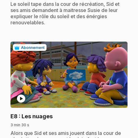
.
Le soleil tape dans la cour de récréation, Sid et
ses amis demandent à maitresse Susie de leur
expliquer le rôle du soleil et des énérgies
renouvelables.
Abonnement
play_circle
.
E8
: Les nuages
3 min 30 s
.
Alors que Sid et ses amis jouent dans la cour de