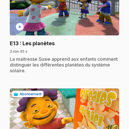
play_circle
.
E13
: Les planètes
3 min 45 s
.
La maitresse Susie apprend aux enfants comment
distinguer les différentes planètes du système
solaire.
Abonnement