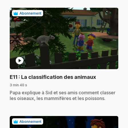
Abonnement
play_circle
.
E11
: La classification des animaux
3 min 40 s
.
Papa explique à Sid et ses amis comment classer
les oiseaux, les mammifères et les poissons.
Abonnement