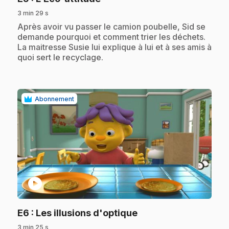
3 min 29 s
.
Après avoir vu passer le camion poubelle, Sid se
demande pourquoi et comment trier les déchets.
La maitresse Susie lui explique à lui et à ses amis à
quoi sert le recyclage.
Abonnement
play_circle
.
E6
: Les illusions d'optique
3 min 25 s