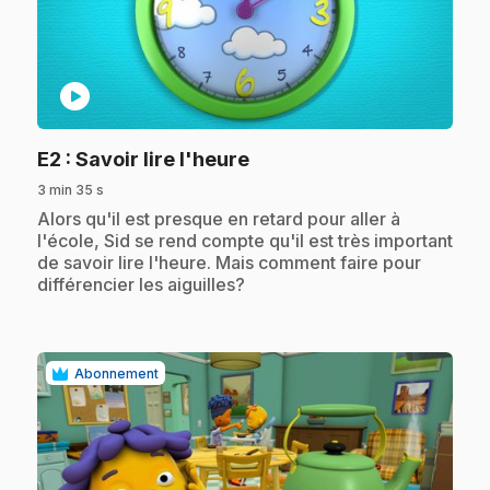
play_circle
.
E2
: Savoir lire l'heure
3 min 35 s
.
Alors qu'il est presque en retard pour aller à
l'école, Sid se rend compte qu'il est très important
de savoir lire l'heure. Mais comment faire pour
différencier les aiguilles?
Abonnement