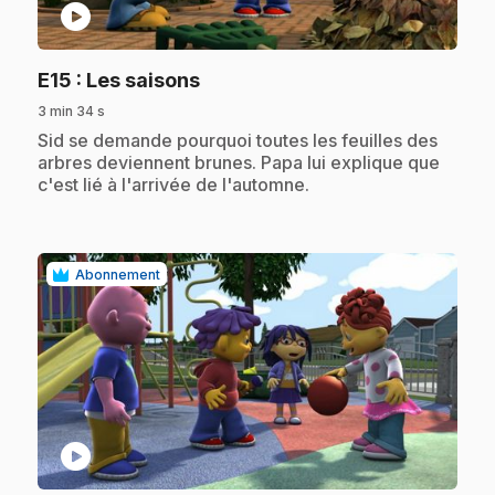
play_circle
.
E15
: Les saisons
3 min 34 s
.
Sid se demande pourquoi toutes les feuilles des
arbres deviennent brunes. Papa lui explique que
c'est lié à l'arrivée de l'automne.
Abonnement
play_circle