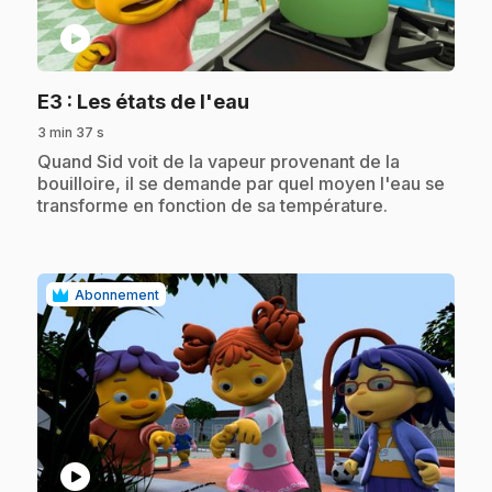
play_circle
.
E3
: Les états de l'eau
3 min 37 s
.
Quand Sid voit de la vapeur provenant de la
bouilloire, il se demande par quel moyen l'eau se
transforme en fonction de sa température.
Abonnement
play_circle