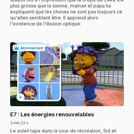
plus grosse que la sienne, maman et papa lui
expliquent que les choses ne sont pas toujours ce
qu'elles semblent être. Il apprend alors
l'existence de l'illusion optique.
Abonnement
play_circle
.
E7
: Les énergies renouvelables
3 min 22 s
.
Le soleil tape dans la cour de récréation, Sid et