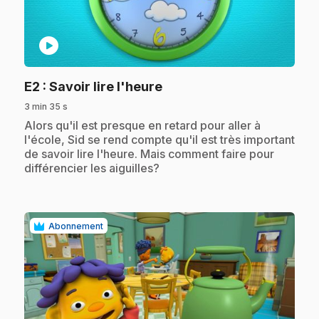
play_circle
.
E2
: Savoir lire l'heure
3 min 35 s
.
Alors qu'il est presque en retard pour aller à
l'école, Sid se rend compte qu'il est très important
de savoir lire l'heure. Mais comment faire pour
différencier les aiguilles?
Abonnement