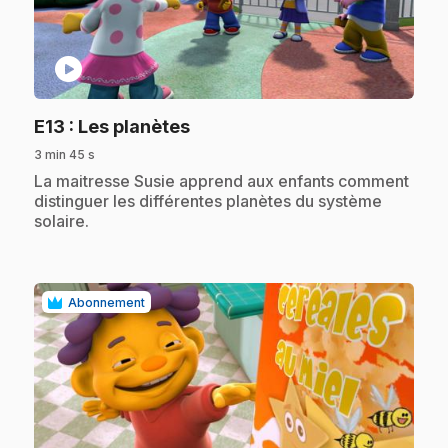
play_circle
.
E13
: Les planètes
3 min 45 s
.
La maitresse Susie apprend aux enfants comment
distinguer les différentes planètes du système
solaire.
Abonnement