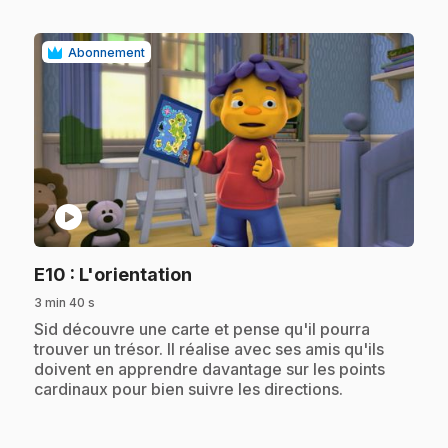
Abonnement
play_circle
.
E10
: L'orientation
3 min 40 s
.
Sid découvre une carte et pense qu'il pourra
trouver un trésor. Il réalise avec ses amis qu'ils
doivent en apprendre davantage sur les points
cardinaux pour bien suivre les directions.