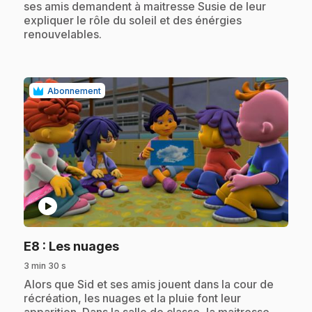
ses amis demandent à maitresse Susie de leur
expliquer le rôle du soleil et des énérgies
renouvelables.
Abonnement
play_circle
.
E8
: Les nuages
3 min 30 s
.
Alors que Sid et ses amis jouent dans la cour de
récréation, les nuages et la pluie font leur