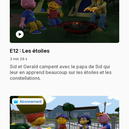
play_circle
.
E12
: Les étoiles
3 min 29 s
.
Sid et Gerald campent avec le papa de Sid qui
leur en apprend beaucoup sur les étoiles et les
constellations.
Abonnement