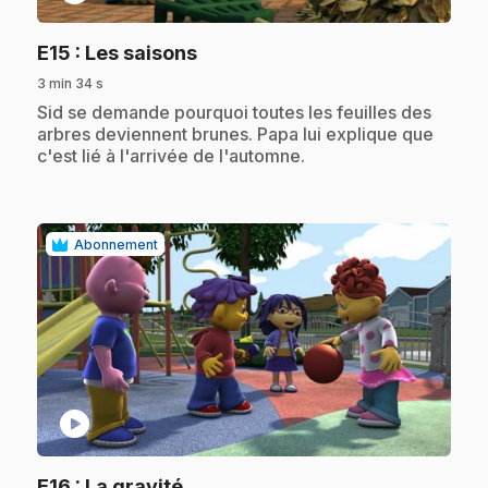
.
E15
: Les saisons
3 min 34 s
.
Sid se demande pourquoi toutes les feuilles des
arbres deviennent brunes. Papa lui explique que
c'est lié à l'arrivée de l'automne.
Abonnement
play_circle
.
E16
: La gravité