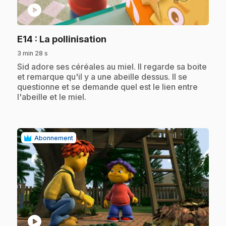
play_circle
.
E14
: La pollinisation
3 min 28 s
.
Sid adore ses céréales au miel. Il regarde sa boite
et remarque qu'il y a une abeille dessus. Il se
questionne et se demande quel est le lien entre
l'abeille et le miel.
Abonnement
play_circle