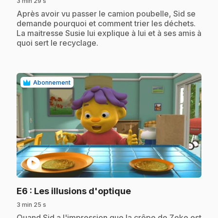
3 min 29 s
.
Après avoir vu passer le camion poubelle, Sid se
demande pourquoi et comment trier les déchets.
La maitresse Susie lui explique à lui et à ses amis à
quoi sert le recyclage.
Abonnement
play_circle
.
E6
: Les illusions d'optique
3 min 25 s
.
Quand Sid a l'impression que la crêpe de Zeke est