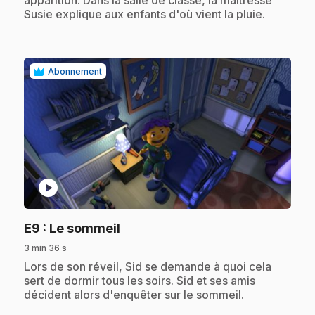
apparition. Dans la salle de classe, la maitresse
Susie explique aux enfants d'où vient la pluie.
Abonnement
play_circle
.
E9
: Le sommeil
3 min 36 s
.
Lors de son réveil, Sid se demande à quoi cela
sert de dormir tous les soirs. Sid et ses amis
décident alors d'enquêter sur le sommeil.