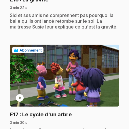
3 min 22 s
.
Sid et ses amis ne comprennent pas pourquoi la
balle qu'ils ont lancé retombe sur le sol. La
maitresse Susie leur explique ce qu'est la gravité.
Abonnement
play_circle
.
E17
: Le cycle d'un arbre
3 min 30 s