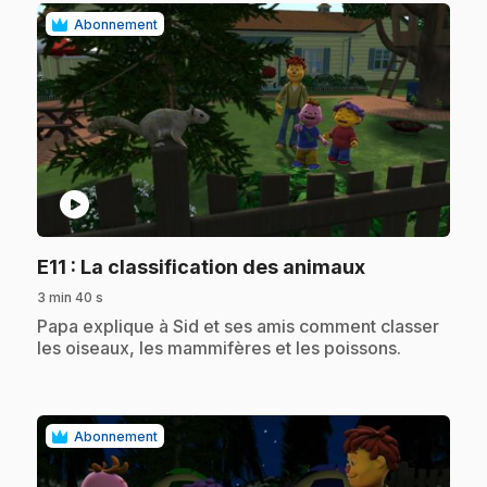
Abonnement
play_circle
.
E11
: La classification des animaux
3 min 40 s
.
Papa explique à Sid et ses amis comment classer
les oiseaux, les mammifères et les poissons.
Abonnement