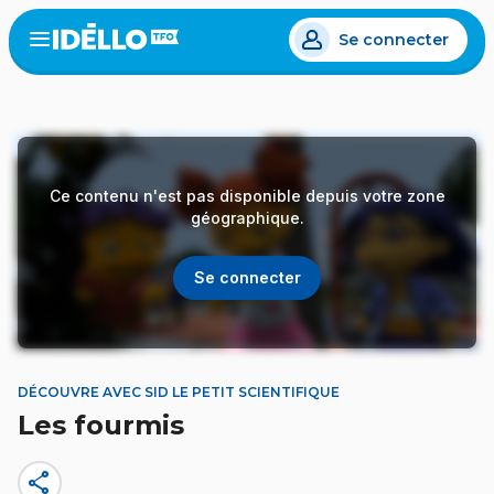
Aller
Se connecter
au
Open
the
contenu
menu
principal
Ce contenu n'est pas disponible depuis votre zone
géographique.
Se connecter
DÉCOUVRE AVEC SID LE PETIT SCIENTIFIQUE
Les fourmis
share