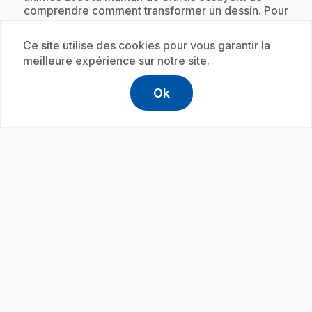
comprendre comment transformer un dessin. Pour
créer un mouvement, il faut d'abord le
décomposer.
Ce site utilise des cookies pour vous garantir la
meilleure expérience sur notre site.
Ok
Abonnement
help
Aide
Accéder à l
,Ce lien s'
play_circle
.
E19
: Les tremblements de terre
3 min 33 s
.
Maman remarque que quand Sid claque la porte,
cela ressemble à un tremblement de terre, mais