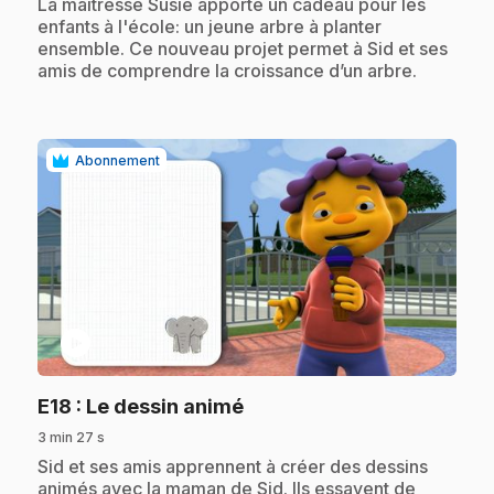
.
La maitresse Susie apporte un cadeau pour les
enfants à l'école: un jeune arbre à planter
ensemble. Ce nouveau projet permet à Sid et ses
amis de comprendre la croissance d’un arbre.
Abonnement
play_circle
.
E18
: Le dessin animé
3 min 27 s
.
Sid et ses amis apprennent à créer des dessins
animés avec la maman de Sid. Ils essayent de