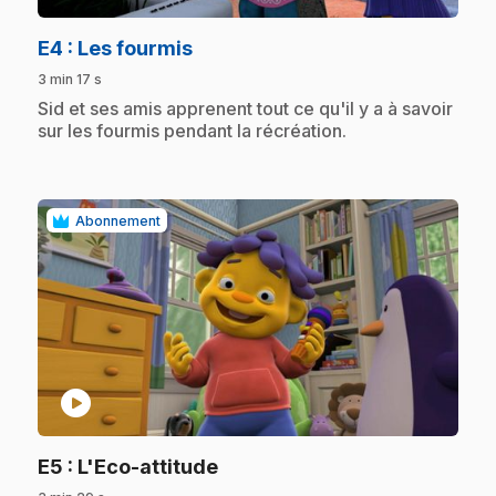
.
E4
: Les fourmis
3 min 17 s
.
Sid et ses amis apprenent tout ce qu'il y a à savoir
sur les fourmis pendant la récréation.
Abonnement
play_circle
.
E5
: L'Eco-attitude