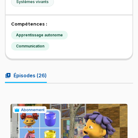
Systèmes vivants
Compétences :
Apprentissage autonome
Communication
video_library
Épisodes (
26
)
Abonnement