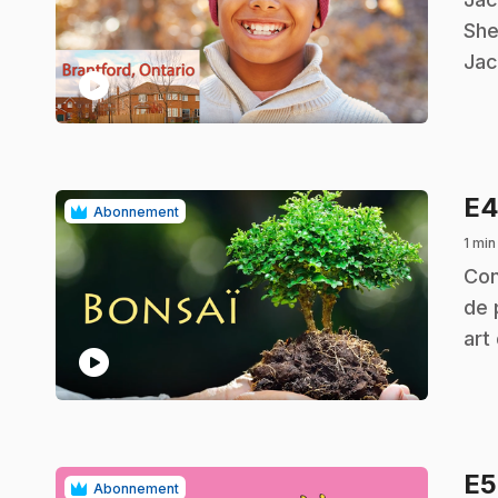
She
Jac
play_circle
E
Abonnement
1 min
.
Con
de 
art
play_circle
E
Abonnement