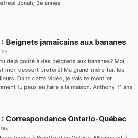
êtres! Jonah, 3e année
.
2
: Beignets jamaïcains aux bananes
 31 s
tu déjà goûté à des beignets aux bananes? Moi,
st mon dessert préféré! Ma grand-mère fait les
lleurs. Dans cette vidéo, je vais te montrer
ment tu peux en faire à la maison. Anthony, 11 ans
.
3
: Correspondance Ontario-Québec
 56 s
kson habite à Brantford en Ontario. Maxime vit à