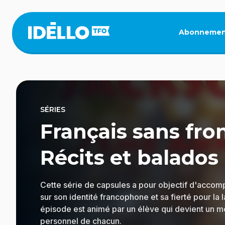
Aller
au
contenu
Abonnemen
principal
SÉRIES
Français sans fron
Récits et balados
Cette série de capsules a pour objectif d'accom
sur son identité francophone et sa fierté pour la
épisode est animé par un élève qui devient un 
personnel de chacun.