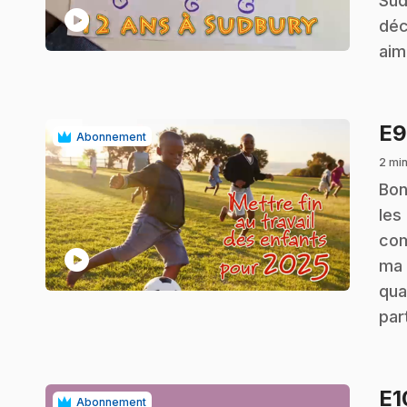
Sud
play_circle
déc
aim
E
Abonnement
2 min
.
Bon
les
com
play_circle
ma 
qua
par
E
Abonnement