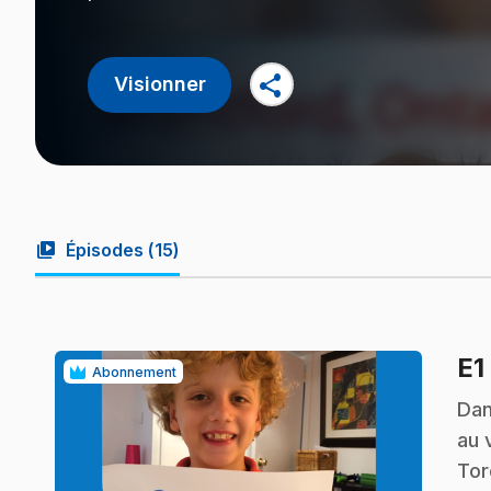
share
Visionner
video_library
Épisodes (
15
)
E1
Abonnement
.
Dan
au 
Tor