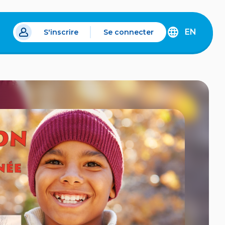
EN
S'inscrire
Se connecter
s un nouvel onglet.
DISCOVER
THE
ENGLISH
VERSION
OF
IDÉLLO.