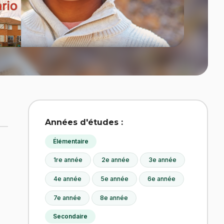
Années d'études :
Élémentaire
1re année
2e année
3e année
4e année
5e année
6e année
7e année
8e année
Secondaire