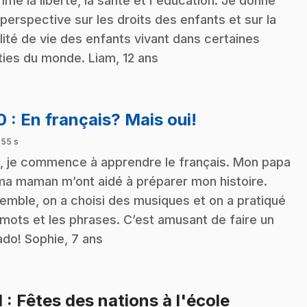
me la liberté, la santé et l'éducation. Je donne
perspective sur les droits des enfants et sur la
lité de vie des enfants vivant dans certaines
ties du monde. Liam, 12 ans
.
10
: En français? Mais oui!
 55 s
, je commence à apprendre le français. Mon papa
ma maman m’ont aidé à préparer mon histoire.
emble, on a choisi des musiques et on a pratiqué
 mots et les phrases. C’est amusant de faire un
ado! Sophie, 7 ans
.
1
: Fêtes des nations à l'école