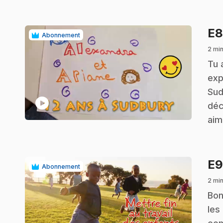
E
Abonnement
2 min
.
Tu 
exp
Sud
play_circle
déc
aim
E
Abonnement
2 min
.
Bon
les