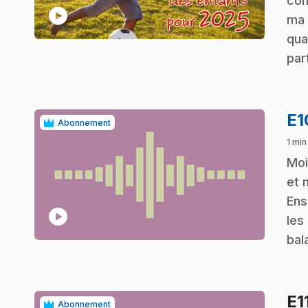
com
play_circle
ma 
qua
par
E
Abonnement
1 min
.
Moi
et 
Ens
play_circle
les
bal
E1
Abonnement