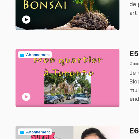
de 
art
play_circle
E
Abonnement
2 min
.
Je 
Blo
mul
play_circle
end
E
Abonnement