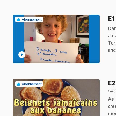
E1
Abonnement
.
Dan
au 
Tor
anc
play_circle
E
Abonnement
1 min
.
As-
c’e
mei