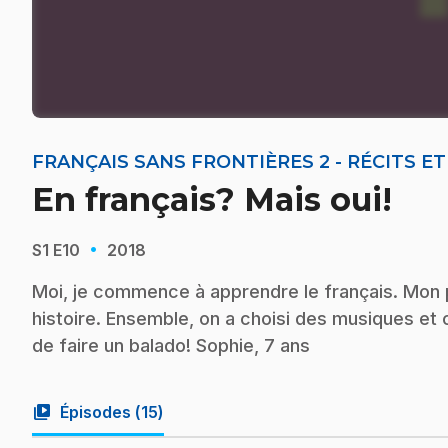
FRANÇAIS SANS FRONTIÈRES 2 - RÉCITS E
En français? Mais oui!
·
S1
E10
2018
Moi, je commence à apprendre le français. Mon
histoire. Ensemble, on a choisi des musiques et 
de faire un balado! Sophie, 7 ans
video_library
Épisodes (
15
)