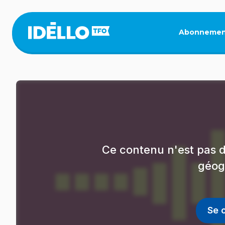
Aller
au
contenu
Abonnemen
principal
Ce contenu n'est pas d
géog
Se 