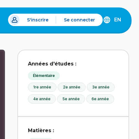
EN
S'inscrire
Se connecter
s un nouvel onglet.
DISCOVER
THE
ENGLISH
VERSION
OF
IDÉLLO.
Années d'études :
Élémentaire
1re année
2e année
3e année
4e année
5e année
6e année
Matières :