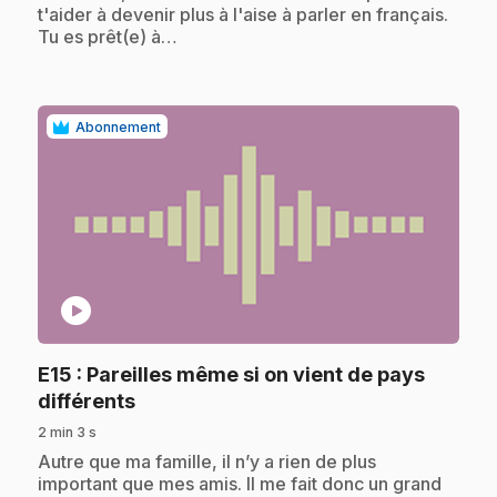
t'aider à devenir plus à l'aise à parler en français.
Tu es prêt(e) à…
Abonnement
play_circle
E15
: Pareilles même si on vient de pays
.
différents
2 min 3 s
.
Autre que ma famille, il n’y a rien de plus
important que mes amis. Il me fait donc un grand