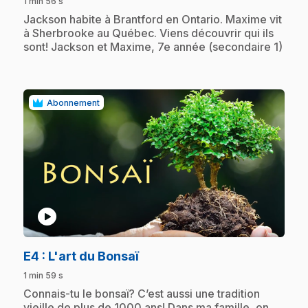
1 min 56 s
.
Jackson habite à Brantford en Ontario. Maxime vit
à Sherbrooke au Québec. Viens découvrir qui ils
sont! Jackson et Maxime, 7e année (secondaire 1)
Abonnement
play_circle
.
E4
: L'art du Bonsaï
1 min 59 s
.
Connais-tu le bonsaï? C’est aussi une tradition
vieille de plus de 1000 ans! Dans ma famille, on