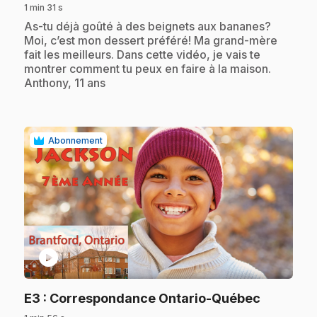
1 min 31 s
.
As-tu déjà goûté à des beignets aux bananes?
Moi, c’est mon dessert préféré! Ma grand-mère
fait les meilleurs. Dans cette vidéo, je vais te
montrer comment tu peux en faire à la maison.
Anthony, 11 ans
Abonnement
play_circle
.
E3
: Correspondance Ontario-Québec