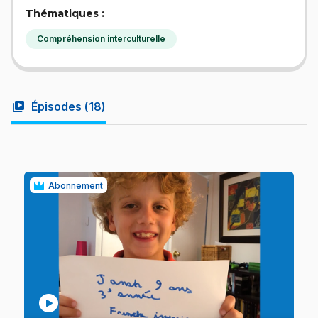
Thématiques :
Compréhension interculturelle
video_library
Épisodes (
18
)
Abonnement
play_circle