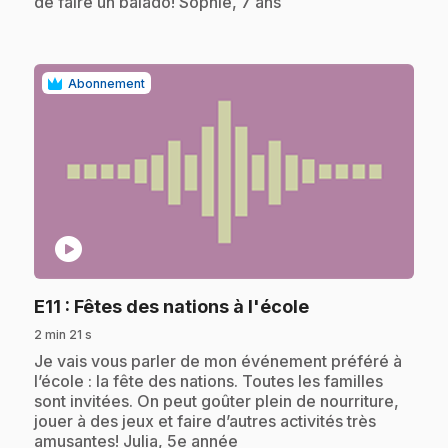
de faire un balado! Sophie, 7 ans
Abonnement
play_circle
.
E11
: Fêtes des nations à l'école
2 min 21 s
.
Je vais vous parler de mon événement préféré à
l’école : la fête des nations. Toutes les familles
sont invitées. On peut goûter plein de nourriture,
jouer à des jeux et faire d’autres activités très
amusantes! Julia, 5e année