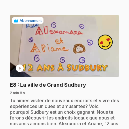
Abonnement
play_circle
.
E8
: La ville de Grand Sudbury
2 min 8 s
.
Tu aimes visiter de nouveaux endroits et vivre des
expériences uniques et amusantes? Voici
pourquoi Sudbury est un choix gagnant! Nous te
ferons découvrir les endroits locaux que nous et
nos amis aimons bien. Alexandra et Ariane, 12 ans