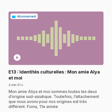
Abonnement
play_circle
E13
: Identités culturelles : Mon amie Alya
.
et moi
2 min 51 s
.
Mon amie Aliya et moi sommes toutes les deux
d’origine sud-asiatique. Toutefois, l’attachement
que nous avons pour nos origines est très
différent. Fiona, 11e année