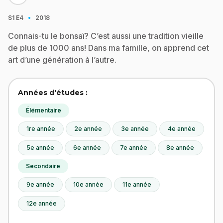
·
S1
E4
2018
Connais-tu le bonsaï? C’est aussi une tradition vieille
de plus de 1000 ans! Dans ma famille, on apprend cet
art d’une génération à l’autre.
Années d'études :
Élémentaire
1re année
2e année
3e année
4e année
5e année
6e année
7e année
8e année
Secondaire
9e année
10e année
11e année
12e année