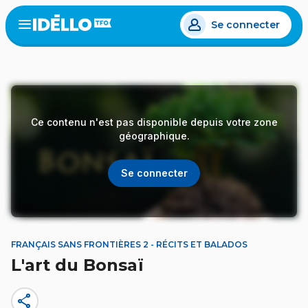
Aller
Se connecter
au
Open
the
contenu
menu
principal
Ce contenu n'est pas disponible depuis votre zone
géographique.
Se connecter
FRANÇAIS SANS FRONTIÈRES 2 - RÉCITS ET BALADOS
L'art du Bonsaï
share