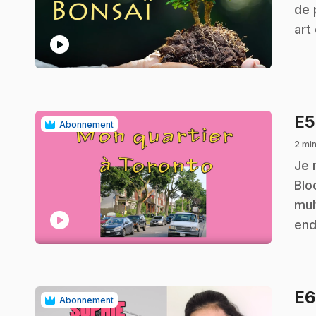
de 
art
play_circle
E
Abonnement
2 min
.
Je 
Blo
mul
play_circle
end
E
Abonnement