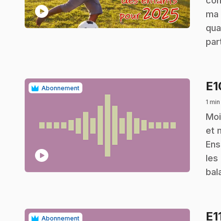
com
play_circle
ma 
qua
par
E
Abonnement
1 min
.
Moi
et 
Ens
play_circle
les
bal
E1
Abonnement