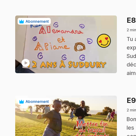
E
Abonnement
2 min
.
Tu 
exp
Sud
play_circle
déc
aim
E
Abonnement
2 min
.
Bon
les