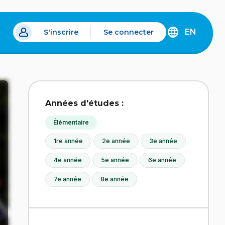
EN
S'inscrire
Se connecter
s un nouvel onglet.
DISCOVER
THE
ENGLISH
VERSION
OF
IDÉLLO.
Années d'études :
Élémentaire
1re année
2e année
3e année
4e année
5e année
6e année
7e année
8e année