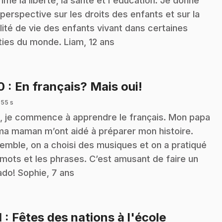
me la liberté, la santé et l'éducation. Je donne
perspective sur les droits des enfants et sur la
lité de vie des enfants vivant dans certaines
ties du monde. Liam, 12 ans
.
10
: En français? Mais oui!
 55 s
, je commence à apprendre le français. Mon papa
ma maman m’ont aidé à préparer mon histoire.
emble, on a choisi des musiques et on a pratiqué
 mots et les phrases. C’est amusant de faire un
ado! Sophie, 7 ans
.
1
: Fêtes des nations à l'école