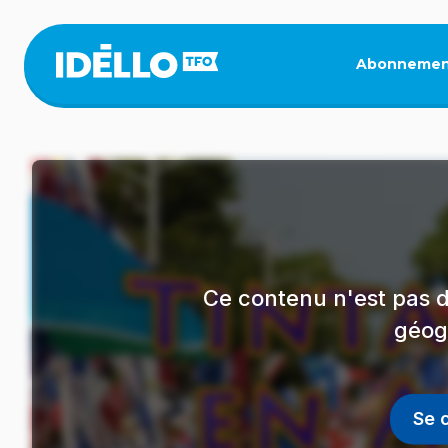
Aller
au
contenu
Abonnemen
principal
Ce contenu n'est pas d
géog
Se 