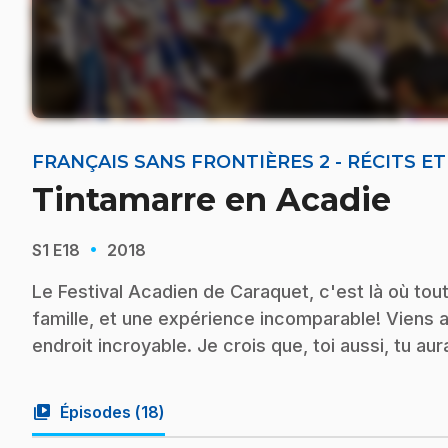
FRANÇAIS SANS FRONTIÈRES 2 - RÉCITS E
Tintamarre en Acadie
·
S1
E18
2018
Le Festival Acadien de Caraquet, c'est là où tou
famille, et une expérience incomparable! Viens a
endroit incroyable. Je crois que, toi aussi, tu aura
video_library
Épisodes (
18
)