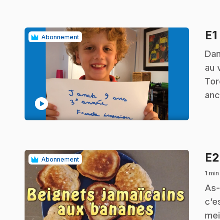
E1
Abonnement
.
Dan
au 
Tor
anc
play_circle
E
Abonnement
1 min
.
As-
c’e
mei