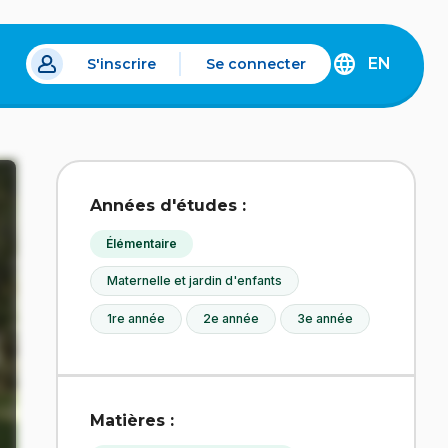
EN
S'inscrire
Se connecter
s un nouvel onglet.
DISCOVER
THE
ENGLISH
VERSION
OF
IDÉLLO.
Années d'études :
Élémentaire
Maternelle et jardin d'enfants
1re année
2e année
3e année
Matières :