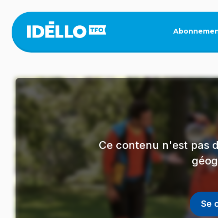
Aller
au
contenu
Abonnemen
principal
Ce contenu n'est pas d
géog
Se 