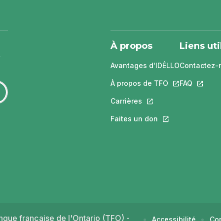
À propos
Liens uti
Avantages d'IDÉLLO
Contactez-
À propos de TFO
Ce lien s'ouvri
FAQ
Ce lien 
Carrières
Ce lien s'ouvrira dans
Faites un don
Ce lien s'ouvrira 
gue française de l'Ontario (TFO) -
Accessibilité
Con