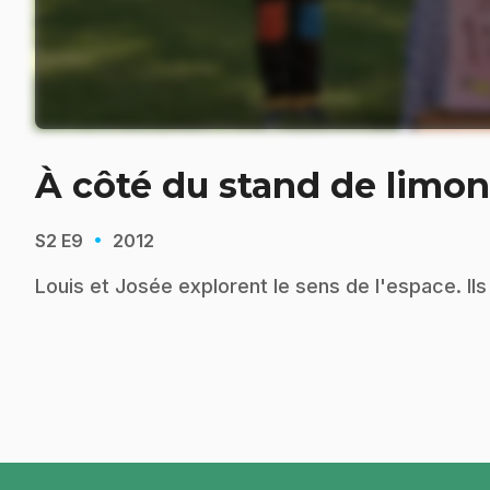
À côté du stand de limo
·
S2
E9
2012
Louis et Josée explorent le sens de l'espace. Il
pied