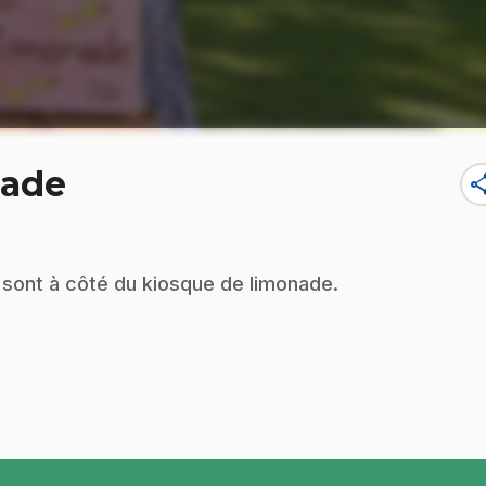
nade
sha
s sont à côté du kiosque de limonade.