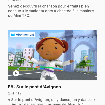
.
Venez découvrir la chanson pour enfants bien
connue « Meunier tu dors » chantée à la manière
de Mini TFO.
Abonnement
play_circle
.
E8
: Sur le pont d'Avignon
2 min 12 s
.
« Sur le pont d'Avignon, on y danse, on y danse! »
... Venez danser avec les amis de Mini TFO!