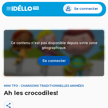
Aller
Se connecter
au
Open
the
contenu
menu
principal
Ce contenu n'est pas disponible depuis votre zone
géographique.
Se connecter
MINI TFO - CHANSONS TRADITIONNELLES ANIMÉES
Ah les crocodiles!
share