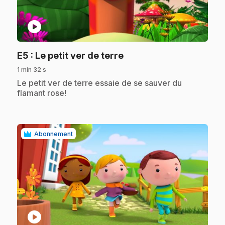
play_circle
.
E5
: Le petit ver de terre
1 min 32 s
.
Le petit ver de terre essaie de se sauver du
flamant rose!
Abonnement
play_circle