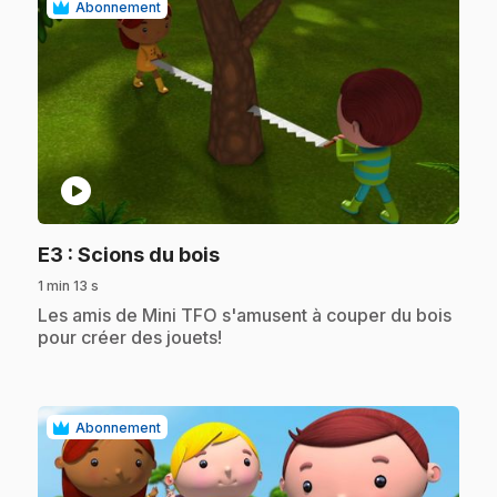
Abonnement
play_circle
.
E3
: Scions du bois
1 min 13 s
.
Les amis de Mini TFO s'amusent à couper du bois
pour créer des jouets!
Abonnement