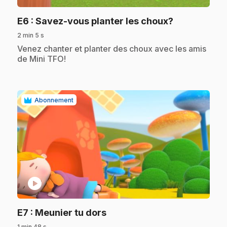
.
E6
: Savez-vous planter les choux?
2 min 5 s
.
Venez chanter et planter des choux avec les amis
de Mini TFO!
Abonnement
play_circle
.
E7
: Meunier tu dors
1 min 48 s