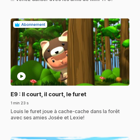
Abonnement
play_circle
.
E9
: Il court, il court, le furet
1 min 23 s
.
Louis le furet joue à cache-cache dans la forêt
avec ses amies Josée et Lexie!