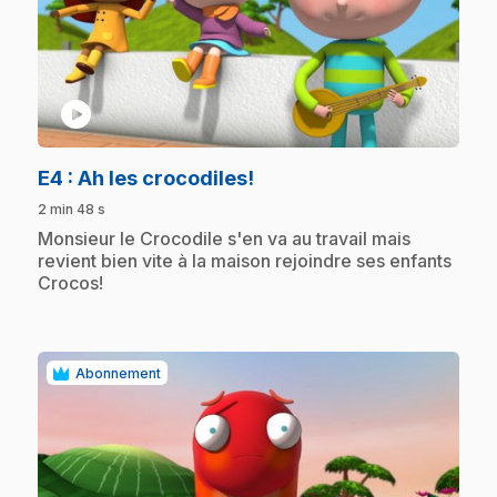
play_circle
.
E4
: Ah les crocodiles!
2 min 48 s
.
Monsieur le Crocodile s'en va au travail mais
revient bien vite à la maison rejoindre ses enfants
Crocos!
Abonnement