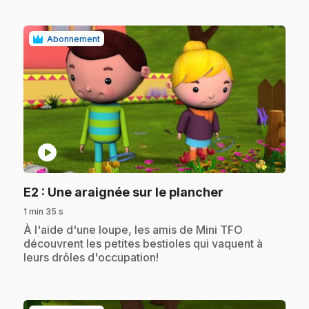
Abonnement
play_circle
.
E2
: Une araignée sur le plancher
1 min 35 s
.
À l'aide d'une loupe, les amis de Mini TFO
découvrent les petites bestioles qui vaquent à
leurs drôles d'occupation!