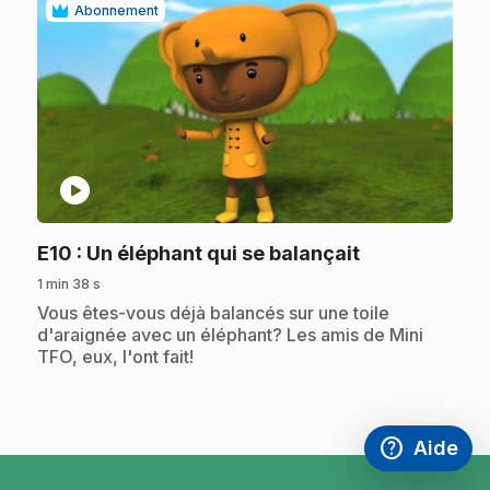
Abonnement
play_circle
.
E10
: Un éléphant qui se balançait
1 min 38 s
.
Vous êtes-vous déjà balancés sur une toile
d'araignée avec un éléphant? Les amis de Mini
TFO, eux, l'ont fait!
help
Aide
Accéder à l
,Ce lien s'
pied