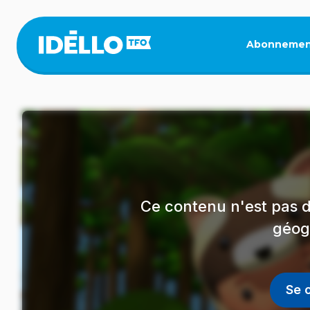
Aller
au
contenu
Abonnemen
principal
Ce contenu n'est pas d
géog
Se 