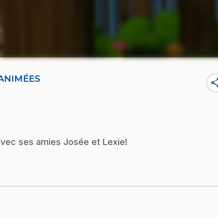
 ANIMÉES
sha
 avec ses amies Josée et Lexie!