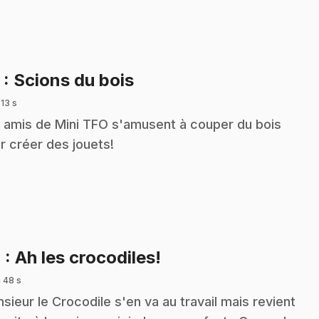
.
3
: Scions du bois
 13 s
 amis de Mini TFO s'amusent à couper du bois
r créer des jouets!
.
4
: Ah les crocodiles!
 48 s
sieur le Crocodile s'en va au travail mais revient