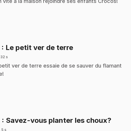
n vite à la maison rejoindre ses enfants Crocos!
.
5
: Le petit ver de terre
 32 s
petit ver de terre essaie de se sauver du flamant
e!
.
6
: Savez-vous planter les choux?
 5 s