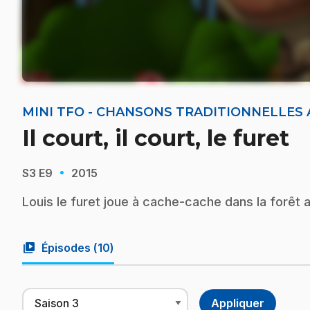
MINI TFO - CHANSONS TRADITIONNELLES
Il court, il court, le furet
·
S3
E9
2015
Louis le furet joue à cache-cache dans la forêt
video_library
Épisodes (
10
)