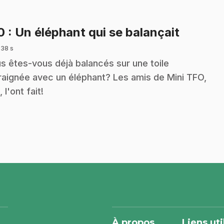
.
10
: Un éléphant qui se balançait
 38 s
s êtes-vous déjà balancés sur une toile
raignée avec un éléphant? Les amis de Mini TFO,
 l'ont fait!
À propos
Liens uti