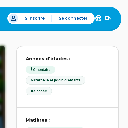
EN
S'inscrire
Se connecter
s un nouvel onglet.
DISCOVER
THE
ENGLISH
VERSION
OF
IDÉLLO.
Années d'études :
Élémentaire
Maternelle et jardin d'enfants
1re année
Matières :