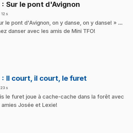
.
8
: Sur le pont d'Avignon
 12 s
ur le pont d'Avignon, on y danse, on y danse! » ...
ez danser avec les amis de Mini TFO!
.
9
: Il court, il court, le furet
 23 s
is le furet joue à cache-cache dans la forêt avec
 amies Josée et Lexie!