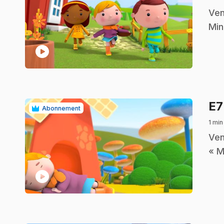
.
Ven
Min
play_circle
E
Abonnement
1 min
.
Ven
« M
play_circle