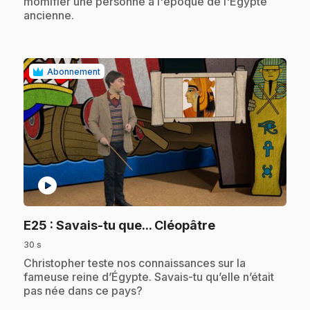
momifier une personne à l'époque de l'Égypte
ancienne.
Abonnement
play_circle
.
E25
: Savais-tu que... Cléopâtre
30 s
.
Christopher teste nos connaissances sur la
fameuse reine d’Égypte. Savais-tu qu’elle n’était
pas née dans ce pays?