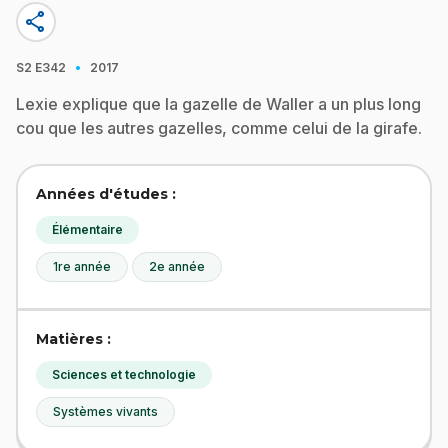
share
·
S2
E342
2017
Lexie explique que la gazelle de Waller a un plus long
cou que les autres gazelles, comme celui de la girafe.
Années d'études :
Élémentaire
1re année
2e année
Matières :
Sciences et technologie
Systèmes vivants