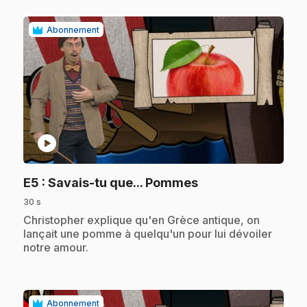
Abonnement
play_circle
.
E5
: Savais-tu que... Pommes
30 s
.
Christopher explique qu'en Grèce antique, on
lançait une pomme à quelqu'un pour lui dévoiler
notre amour.
Abonnement