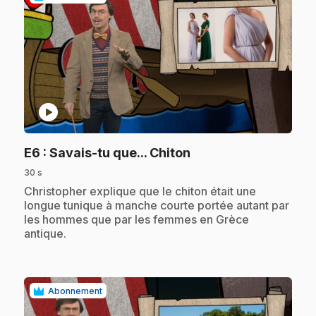
play_circle
.
E6
: Savais-tu que... Chiton
30 s
.
Christopher explique que le chiton était une
longue tunique à manche courte portée autant par
les hommes que par les femmes en Grèce
antique.
Abonnement