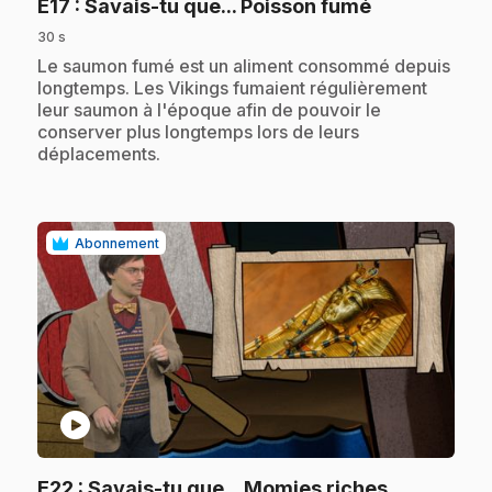
.
E17
: Savais-tu que... Poisson fumé
30 s
.
Le saumon fumé est un aliment consommé depuis
longtemps. Les Vikings fumaient régulièrement
leur saumon à l'époque afin de pouvoir le
conserver plus longtemps lors de leurs
déplacements.
Abonnement
play_circle
.
E22
: Savais-tu que... Momies riches