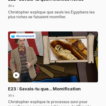
30 s
.
Christopher explique que seuls les Égyptiens les
plus riches se faisaient momifier.
Abonnement
play_circle
.
E23
: Savais-tu que... Momification
30 s
.
Christopher explique le processus suivi pour