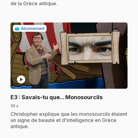
de la Grèce antique.
Abonnement
play_circle
.
E3
: Savais-tu que... Monosourcils
30 s
.
Christopher explique que les monosourcils étaient
un signe de beauté et d'intelligence en Grèce
antique.