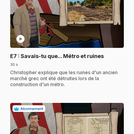
play_circle
.
E7
: Savais-tu que... Métro et ruines
30 s
.
Christopher explique que les ruines d'un ancien
marché grec ont été détruites lors de la
construction d'un métro.
Abonnement