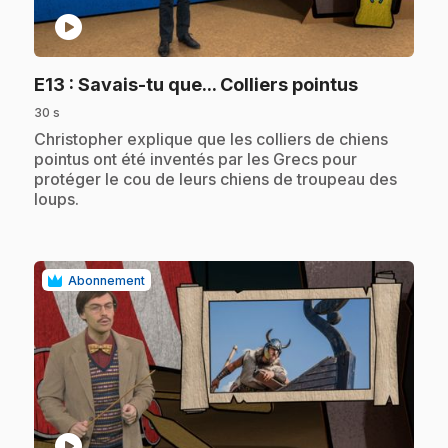
play_circle
.
E13
: Savais-tu que... Colliers pointus
30 s
.
Christopher explique que les colliers de chiens
pointus ont été inventés par les Grecs pour
protéger le cou de leurs chiens de troupeau des
loups.
Abonnement
play_circle