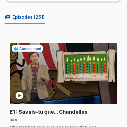
video_library
Épisodes (
251
)
Abonnement
play_circle
.
E1
: Savais-tu que... Chandelles
30 s
.