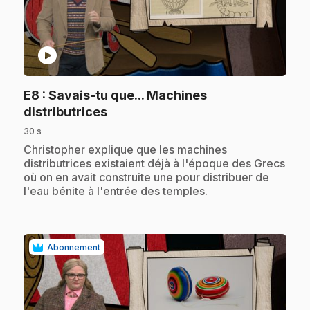
play_circle
E8
: Savais-tu que... Machines
.
distributrices
30 s
.
Christopher explique que les machines
distributrices existaient déjà à l'époque des Grecs
où on en avait construite une pour distribuer de
l'eau bénite à l'entrée des temples.
Abonnement