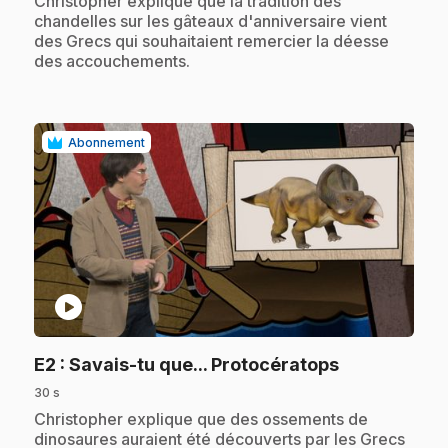
Christopher explique que la tradition des
chandelles sur les gâteaux d'anniversaire vient
des Grecs qui souhaitaient remercier la déesse
des accouchements.
Abonnement
play_circle
.
E2
: Savais-tu que... Protocératops
30 s
.
Christopher explique que des ossements de
dinosaures auraient été découverts par les Grecs