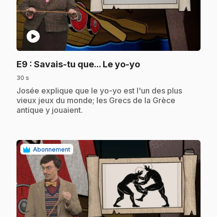
play_circle
.
E9
: Savais-tu que... Le yo-yo
30 s
.
Josée explique que le yo-yo est l'un des plus
vieux jeux du monde; les Grecs de la Grèce
antique y jouaient.
Abonnement