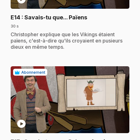
.
E14
: Savais-tu que... Païens
30 s
.
Christopher explique que les Vikings étaient
païens, c'est-à-dire qu'ils croyaient en pusieurs
dieux en même temps.
Abonnement
play_circle