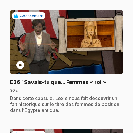
Abonnement
play_circle
.
E26
: Savais-tu que... Femmes « roi »
30 s
.
Dans cette capsule, Lexie nous fait découvrir un
fait historique sur le titre des femmes de position
dans l’Égypte antique.