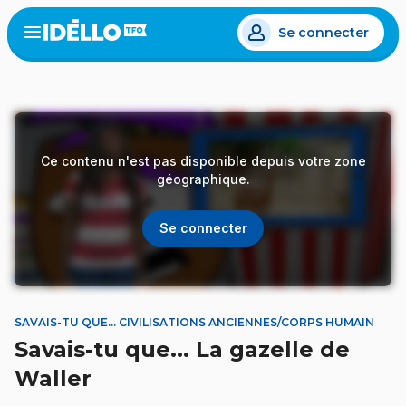
Aller
Se connecter
au
Open
the
contenu
menu
principal
Ce contenu n'est pas disponible depuis votre zone
géographique.
Se connecter
SAVAIS-TU QUE... CIVILISATIONS ANCIENNES/CORPS HUMAIN
Savais-tu que... La gazelle de
Waller