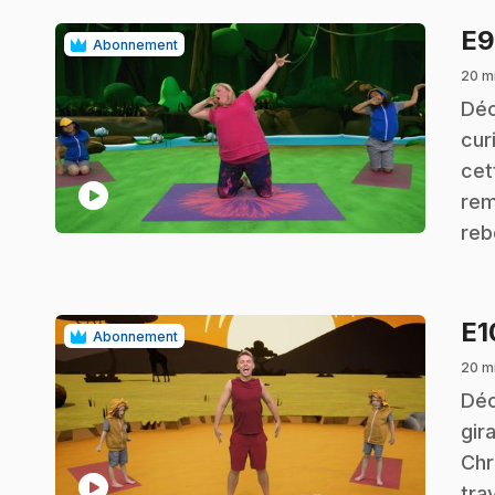
E
Abonnement
20 m
.
Déc
cur
cet
play_circle
rem
reb
E
Abonnement
20 m
.
Déc
gir
Chr
play_circle
tra