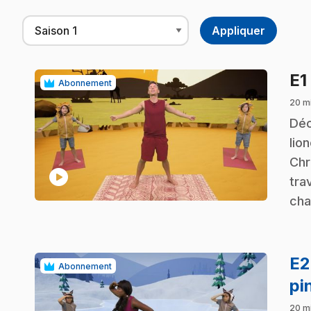
E1
Abonnement
20 m
.
Déc
lio
Chr
play_circle
tra
cha
E
Abonnement
pi
20 m