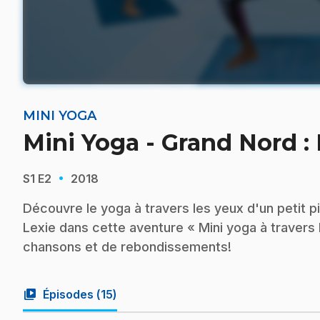
MINI YOGA
Mini Yoga - Grand Nord :
·
S1
E2
2018
Découvre le yoga à travers les yeux d'un petit pi
Lexie dans cette aventure « Mini yoga à traver
chansons et de rebondissements!
video_library
Épisodes (
15
)