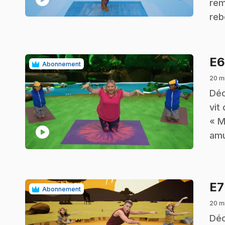
rem
reb
E
Abonnement
20 m
.
Déc
vit
« M
play_circle
amu
E
Abonnement
20 m
.
Déc