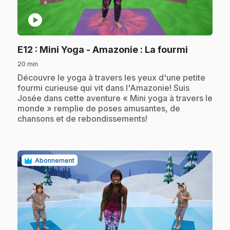
play_circle
.
E12
: Mini Yoga - Amazonie : La fourmi
20 min
.
Découvre le yoga à travers les yeux d'une petite
fourmi curieuse qui vit dans l'Amazonie! Suis
Josée dans cette aventure « Mini yoga à travers le
monde » remplie de poses amusantes, de
chansons et de rebondissements!
Abonnement