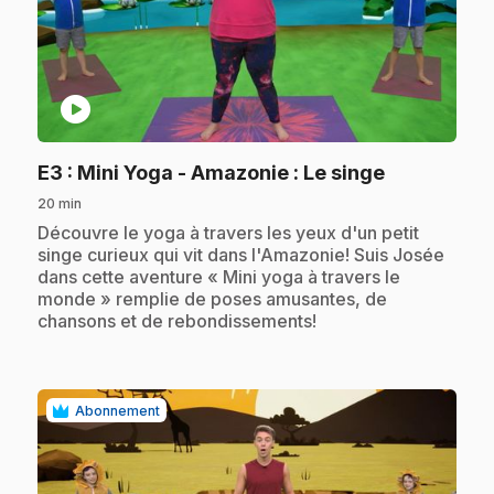
play_circle
.
E3
: Mini Yoga - Amazonie : Le singe
20 min
.
Découvre le yoga à travers les yeux d'un petit
singe curieux qui vit dans l'Amazonie! Suis Josée
dans cette aventure « Mini yoga à travers le
monde » remplie de poses amusantes, de
chansons et de rebondissements!
Abonnement