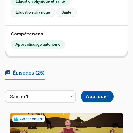
Éducation physique et santé
Éducation physique
Santé
Compétences :
Apprentissage autonome
video_library
Épisodes (
25
)
Abonnement