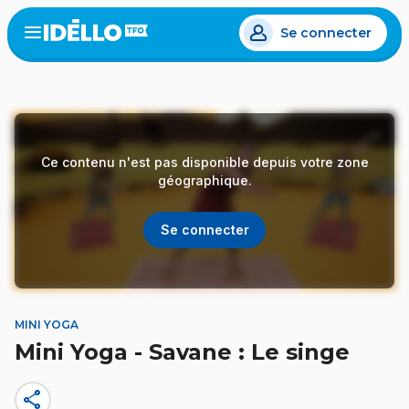
Aller
Se connecter
au
Open
the
contenu
menu
principal
Ce contenu n'est pas disponible depuis votre zone
géographique.
Se connecter
MINI YOGA
Mini Yoga - Savane : Le singe
share