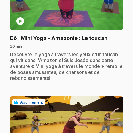
play_circle
.
E6
: Mini Yoga - Amazonie : Le toucan
20 min
.
Découvre le yoga à travers les yeux d'un toucan
qui vit dans l'Amazonie! Suis Josée dans cette
aventure « Mini yoga à travers le monde » remplie
de poses amusantes, de chansons et de
rebondissements!
Abonnement