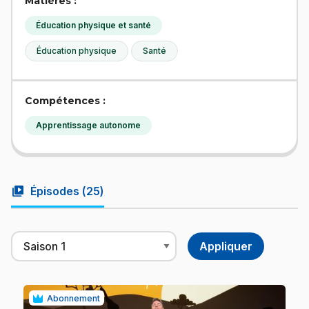
Matières :
Éducation physique et santé
Éducation physique
Santé
Compétences :
Apprentissage autonome
video_library
Épisodes (
25
)
Abonnement