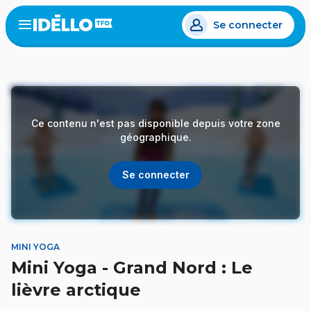
Aller
Se connecter
au
Open
the
contenu
menu
principal
Ce contenu n'est pas disponible depuis votre zone
géographique.
Se connecter
MINI YOGA
Mini Yoga - Grand Nord : Le
lièvre arctique