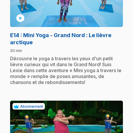
play_circle
E14
: Mini Yoga - Grand Nord : Le lièvre
.
arctique
20 min
.
Découvre le yoga à travers les yeux d'un petit
lièvre curieux qui vit dans le Grand Nord! Suis
Lexie dans cette aventure « Mini yoga à travers le
monde » remplie de poses amusantes, de
chansons et de rebondissements!
Abonnement