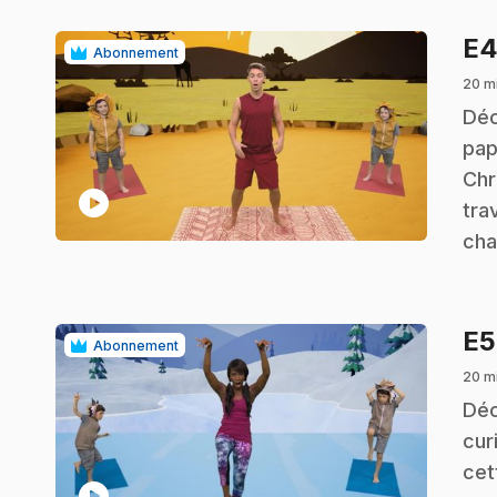
E
Abonnement
20 m
.
Déc
pap
Chr
play_circle
tra
cha
E
Abonnement
20 m
.
Déc
cur
cet
play_circle