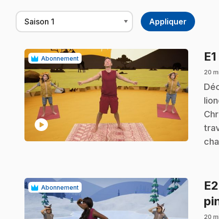
E1
Abonnement
20 m
.
Déc
lio
Chr
play_circle
tra
cha
E
Abonnement
pi
20 m