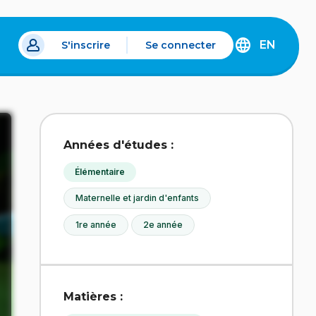
EN
S'inscrire
Se connecter
s un nouvel onglet.
DISCOVER
THE
ENGLISH
VERSION
OF
IDÉLLO.
Années d'études :
Élémentaire
Maternelle et jardin d'enfants
1re année
2e année
Matières :