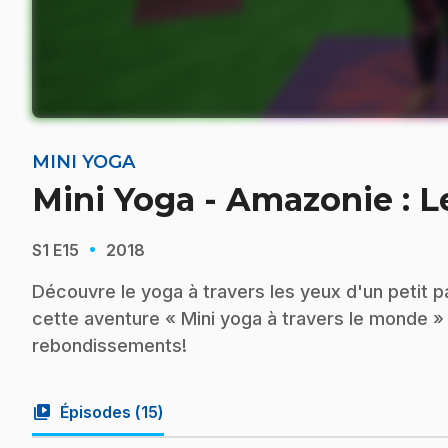
MINI YOGA
Mini Yoga - Amazonie : L
·
S1
E15
2018
Découvre le yoga à travers les yeux d'un petit 
cette aventure « Mini yoga à travers le monde 
rebondissements!
video_library
Épisodes (
15
)