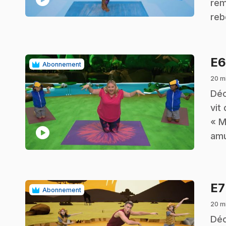
rem
reb
E
Abonnement
20 m
.
Déc
vit
« M
play_circle
amu
E
Abonnement
20 m
.
Déc