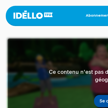
Aller
au
contenu
Abonnemen
principal
Ce contenu n'est pas d
géog
Se 