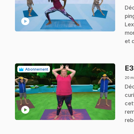
.
Déc
pin
play_circle
Lex
mon
et 
E
Abonnement
20 m
.
Déc
cur
cet
play_circle
rem
reb