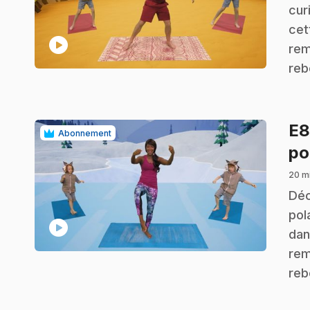
cur
cet
play_circle
rem
reb
E
Abonnement
po
20 m
.
Déc
pol
play_circle
dan
rem
reb