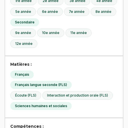
1re année
2e année
3e année
4e année
5e année
6e année
7e année
8e année
Secondaire
9e année
10e année
11e année
12e année
Matières :
Français
Français langue seconde (FLS)
Écoute (FLS)
Interaction et production orale (FLS)
Sciences humaines et sociales
Compétences :