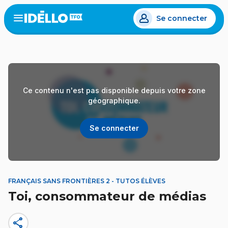
Aller
Se connecter
au
Open
the
contenu
menu
principal
Ce contenu n'est pas disponible depuis votre zone
géographique.
Se connecter
FRANÇAIS SANS FRONTIÈRES 2 - TUTOS ÉLÈVES
Toi, consommateur de médias
share