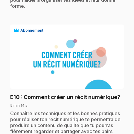
pour t’aider à organiser tes idées et leur donner
forme.
Abonnement
play_circle
.
E10
: Comment créer un récit numérique?
5 min 14 s
.
Connaître les techniques et les bonnes pratiques
pour réaliser ton récit numérique te permettra de
produire un contenu de qualité que tu pourras
fièrement regarder et partager avec tes pairs.