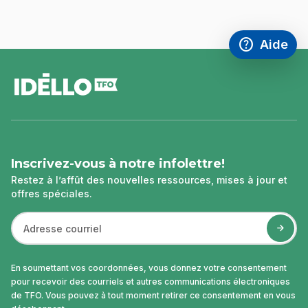
help
Aide
Accéder à l
,Ce lien s'
pied
de
page
Inscrivez-vous à notre infolettre!
Restez à l’affût des nouvelles ressources, mises à jour et
offres spéciales.
En soumettant vos coordonnées, vous donnez votre consentement
pour recevoir des courriels et autres communications électroniques
de TFO. Vous pouvez à tout moment retirer ce consentement en vous