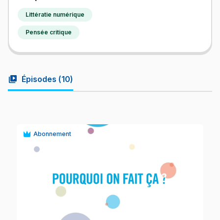
Littératie numérique
Pensée critique
video_library
Épisodes (
10
)
Abonnement
play_circle