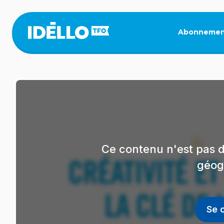
Aller
au
contenu
Abonnemen
principal
Ce contenu n'est pas d
géog
Se 