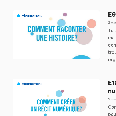
E
Abonnement
3 min
.
Tu 
mai
com
play_circle
tro
org
E
Abonnement
nu
5 min
.
Con
pou