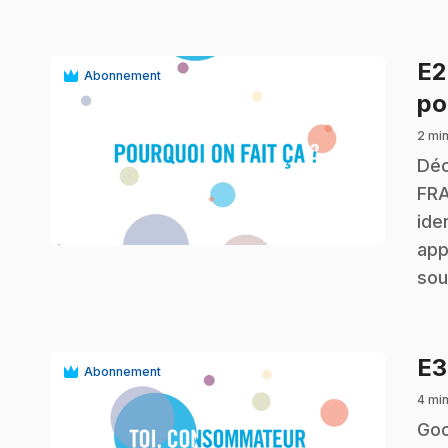
E
Abonnement
po
2 min
.
Déc
FRA
play_circle
ide
app
sou
E
Abonnement
4 min
.
Goo