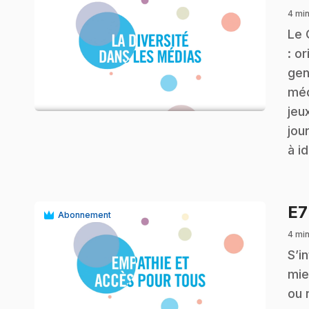
4 mi
.
Le 
: o
gen
play_circle
méd
jeu
jou
à i
E
Abonnement
4 min
.
S’i
mie
ou 
play_circle