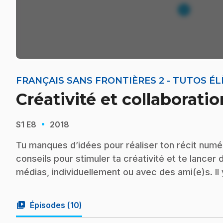
FRANÇAIS SANS FRONTIÈRES 2 - TUTOS É
Créativité et collaboration
·
S1
E8
2018
Tu manques d’idées pour réaliser ton récit numé
conseils pour stimuler ta créativité et te lanc
médias, individuellement ou avec des ami(e)s. Il y
video_library
Épisodes (
10
)