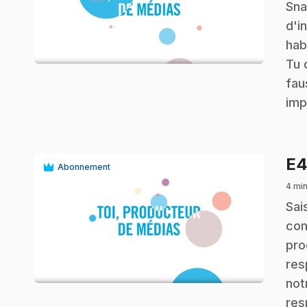
Sna
d'i
play_circle
hab
Tu 
fau
imp
E
Abonnement
4 min
.
Sai
com
pro
play_circle
res
not
res