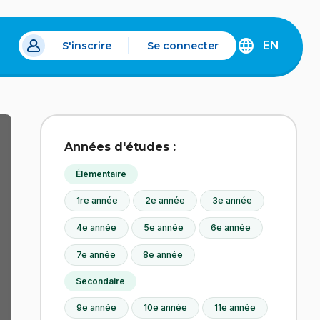
EN
S'inscrire
Se connecter
s un nouvel onglet.
DISCOVER
THE
ENGLISH
VERSION
OF
IDÉLLO.
Années d'études :
Élémentaire
1re année
2e année
3e année
4e année
5e année
6e année
7e année
8e année
Secondaire
9e année
10e année
11e année