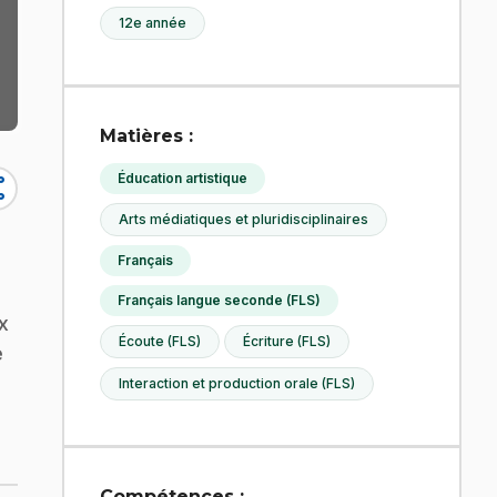
12e année
Matières :
Éducation artistique
re
Arts médiatiques et pluridisciplinaires
Français
Français langue seconde (FLS)
x
Écoute (FLS)
Écriture (FLS)
e
Interaction et production orale (FLS)
Compétences :