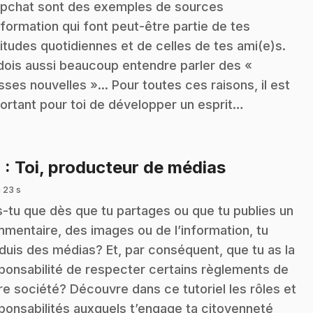
pchat sont des exemples de sources
nformation qui font peut-être partie de tes
itudes quotidiennes et de celles de tes ami(e)s.
dois aussi beaucoup entendre parler des «
sses nouvelles »... Pour toutes ces raisons, il est
ortant pour toi de développer un esprit…
.
4
: Toi, producteur de médias
 23 s
s-tu que dès que tu partages ou que tu publies un
mentaire, des images ou de l’information, tu
duis des médias? Et, par conséquent, que tu as la
ponsabilité de respecter certains règlements de
re société? Découvre dans ce tutoriel les rôles et
ponsabilités auxquels t’engage ta citoyenneté