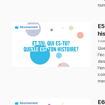
num
E
Abonnement
hi
3 min
.
Que
l’é
play_circle
des
l’e
com
mes
E
Abonnement