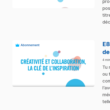
pro
pos
tit
déc
E
Abonnement
de
4 min
.
Tu 
ou 
play_circle
con
l’a
méd
tel