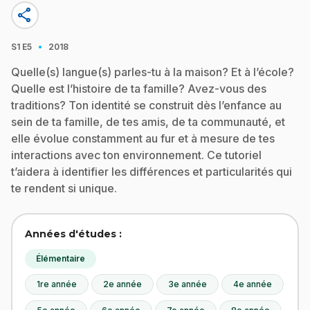
share
·
S1
E5
2018
Quelle(s) langue(s) parles-tu à la maison? Et à l’école?
Quelle est l’histoire de ta famille? Avez-vous des
traditions? Ton identité se construit dès l’enfance au
sein de ta famille, de tes amis, de ta communauté, et
elle évolue constamment au fur et à mesure de tes
interactions avec ton environnement. Ce tutoriel
t’aidera à identifier les différences et particularités qui
te rendent si unique.
Années d'études :
Élémentaire
1re année
2e année
3e année
4e année