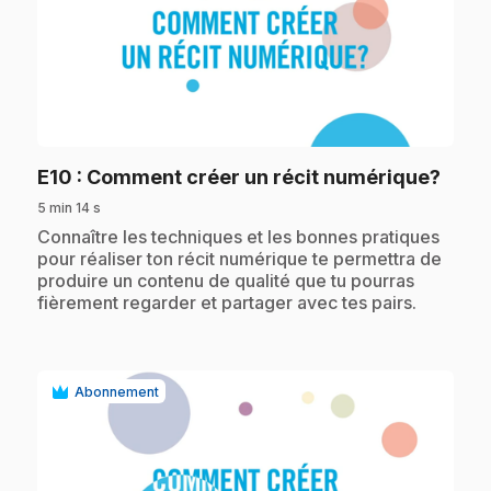
play_circle
.
E10
: Comment créer un récit numérique?
5 min 14 s
.
Connaître les techniques et les bonnes pratiques
pour réaliser ton récit numérique te permettra de
produire un contenu de qualité que tu pourras
fièrement regarder et partager avec tes pairs.
Abonnement