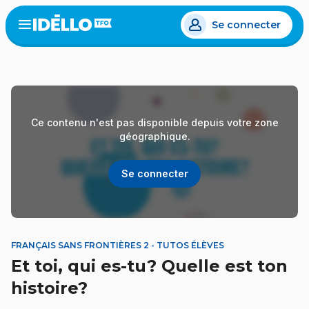
Aller
Se connecter
au
Open
the
contenu
menu
principal
Ce contenu n'est pas disponible depuis votre zone
géographique.
Se connecter
FRANÇAIS SANS FRONTIÈRES 2 - TUTOS ÉLÈVES
Et toi, qui es-tu? Quelle est ton
histoire?