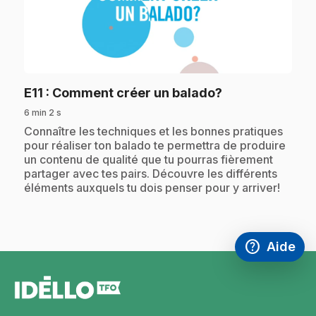
play_circle
.
E11
: Comment créer un balado?
6 min 2 s
.
Connaître les techniques et les bonnes pratiques
pour réaliser ton balado te permettra de produire
un contenu de qualité que tu pourras fièrement
partager avec tes pairs. Découvre les différents
éléments auxquels tu dois penser pour y arriver!
help
Aide
Accéder à l
,Ce lien s'
pied
de