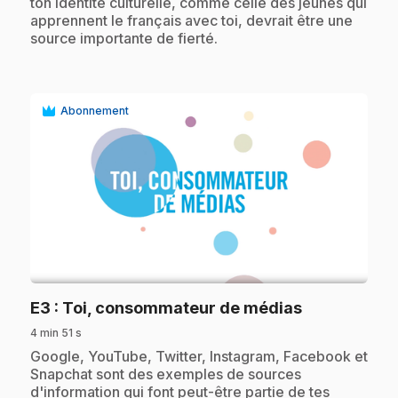
ton identité culturelle, comme celle des jeunes qui
apprennent le français avec toi, devrait être une
source importante de fierté.
Abonnement
play_circle
.
E3
: Toi, consommateur de médias
4 min 51 s
.
Google, YouTube, Twitter, Instagram, Facebook et
Snapchat sont des exemples de sources
d'information qui font peut-être partie de tes