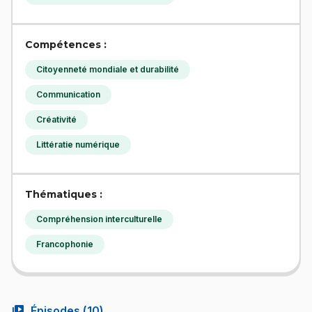
Compétences :
Citoyenneté mondiale et durabilité
Communication
Créativité
Littératie numérique
Thématiques :
Compréhension interculturelle
Francophonie
video_library
Épisodes (
10
)