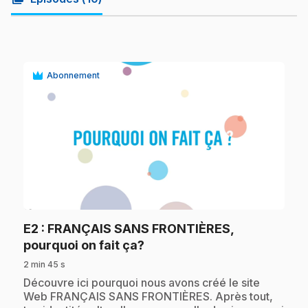
Abonnement
play_circle
E2
: FRANÇAIS SANS FRONTIÈRES,
.
pourquoi on fait ça?
2 min 45 s
.
Découvre ici pourquoi nous avons créé le site
Web FRANÇAIS SANS FRONTIÈRES. Après tout,