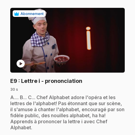
Abonnement
play_circle
.
E9
: Lettre i - prononciation
30 s
.
A.... B... C... Chef Alphabet adore l'opéra et les
lettres de l'alphabet! Pas étonnant que sur scène,
il s'amuse à chanter l'alphabet, encouragé par son
fidèle public, des nouilles alphabet, ha ha!
Apprends à prononcer la lettre i avec Chef
Alphabet.