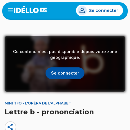
Aller
Se connecter
au
Open
the
contenu
menu
principal
Ce contenu n'est pas disponible depuis votre zone
géographique.
Se connecter
MINI TFO - L'OPÉRA DE L'ALPHABET
Lettre b - prononciation
share