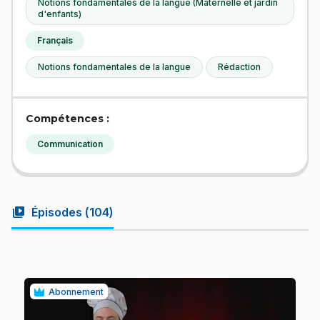
Notions fondamentales de la langue (Maternelle et jardin
d'enfants)
Français
Notions fondamentales de la langue
Rédaction
Compétences :
Communication
video_library
Épisodes (
104
)
Abonnement