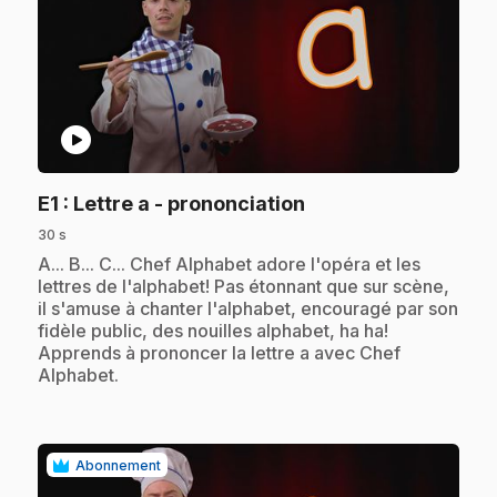
play_circle
.
E1
: Lettre a - prononciation
30 s
.
A... B... C... Chef Alphabet adore l'opéra et les
lettres de l'alphabet! Pas étonnant que sur scène,
il s'amuse à chanter l'alphabet, encouragé par son
fidèle public, des nouilles alphabet, ha ha!
Apprends à prononcer la lettre a avec Chef
Alphabet.
Abonnement