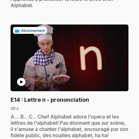
Alphabet.
Abonnement
play_circle
.
E14
: Lettre n - prononciation
30 s
.
A.... B... C... Chef Alphabet adore l'opéra et les
lettres de l'alphabet! Pas étonnant que sur scène,
il s'amuse à chanter l'alphabet, encouragé par son
fidèle public, des nouilles alphabet, ha ha!