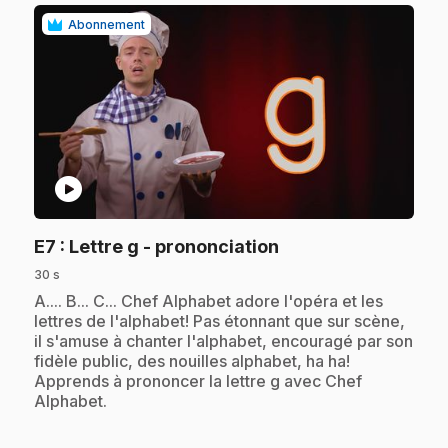
Abonnement
play_circle
.
E7
: Lettre g - prononciation
30 s
.
A.... B... C... Chef Alphabet adore l'opéra et les
lettres de l'alphabet! Pas étonnant que sur scène,
il s'amuse à chanter l'alphabet, encouragé par son
fidèle public, des nouilles alphabet, ha ha!
Apprends à prononcer la lettre g avec Chef
Alphabet.