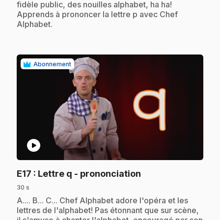
fidèle public, des nouilles alphabet, ha ha!
Apprends à prononcer la lettre p avec Chef
Alphabet.
Abonnement
play_circle
.
E17
: Lettre q - prononciation
30 s
.
A.... B... C... Chef Alphabet adore l'opéra et les
lettres de l'alphabet! Pas étonnant que sur scène,
il s'amuse à chanter l'alphabet, encouragé par son