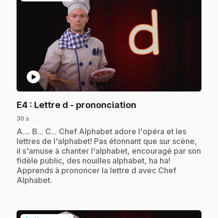
play_circle
.
E4
: Lettre d - prononciation
30 s
.
A.... B... C... Chef Alphabet adore l'opéra et les
lettres de l'alphabet! Pas étonnant que sur scène,
il s'amuse à chanter l'alphabet, encouragé par son
fidèle public, des nouilles alphabet, ha ha!
Apprends à prononcer la lettre d avec Chef
Alphabet.