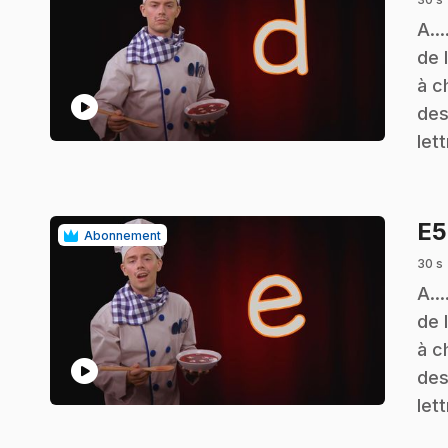
.
A..
de 
à c
play_circle
des
let
E
Abonnement
30 s
.
A..
de 
à c
play_circle
des
let