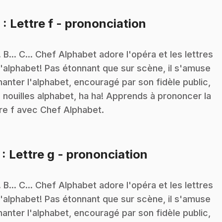
.
6
: Lettre f - prononciation
.. B... C... Chef Alphabet adore l'opéra et les lettres
l'alphabet! Pas étonnant que sur scène, il s'amuse
hanter l'alphabet, encouragé par son fidèle public,
 nouilles alphabet, ha ha! Apprends à prononcer la
tre f avec Chef Alphabet.
.
7
: Lettre g - prononciation
.. B... C... Chef Alphabet adore l'opéra et les lettres
l'alphabet! Pas étonnant que sur scène, il s'amuse
hanter l'alphabet, encouragé par son fidèle public,