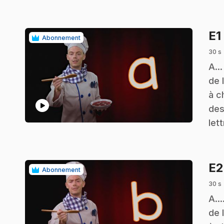
E1
Abonnement
30 s
.
A..
de 
à c
play_circle
des
let
E
Abonnement
30 s
.
A..
de 