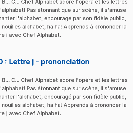
.. B... C... Chef Alphabet adore l'opéra et les lettres
l'alphabet! Pas étonnant que sur scène, il s'amuse
hanter l'alphabet, encouragé par son fidèle public,
 nouilles alphabet, ha ha! Apprends à prononcer la
tre i avec Chef Alphabet.
.
10
: Lettre j - prononciation
.. B... C... Chef Alphabet adore l'opéra et les lettres
l'alphabet! Pas étonnant que sur scène, il s'amuse
hanter l'alphabet, encouragé par son fidèle public,
 nouilles alphabet, ha ha! Apprends à prononcer la
tre j avec Chef Alphabet.