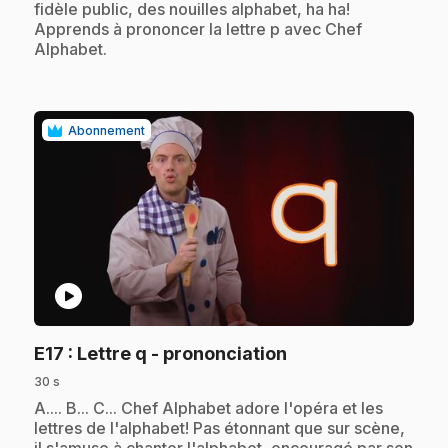
fidèle public, des nouilles alphabet, ha ha!
Apprends à prononcer la lettre p avec Chef
Alphabet.
Abonnement
play_circle
.
E17
: Lettre q - prononciation
30 s
.
A.... B... C... Chef Alphabet adore l'opéra et les
lettres de l'alphabet! Pas étonnant que sur scène,
il s'amuse à chanter l'alphabet, encouragé par son