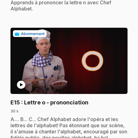
Apprends à prononcer la lettre n avec Chef
Alphabet.
Abonnement
play_circle
.
E15
: Lettre o - prononciation
30 s
.
A.... B... C... Chef Alphabet adore l'opéra et les
lettres de l'alphabet! Pas étonnant que sur scène,
il s'amuse à chanter l'alphabet, encouragé par son
fidèle public, des nouilles alphabet, ha ha!