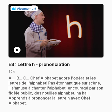
Abonnement
play_circle
.
E8
: Lettre h - prononciation
30 s
.
A.... B... C... Chef Alphabet adore l'opéra et les
lettres de l'alphabet! Pas étonnant que sur scène,
il s'amuse à chanter l'alphabet, encouragé par son
fidèle public, des nouilles alphabet, ha ha!
Apprends à prononcer la lettre h avec Chef
Alphabet.