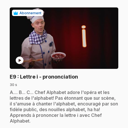
Abonnement
play_circle
.
E9
: Lettre i - prononciation
30 s
.
A.... B... C... Chef Alphabet adore l'opéra et les
lettres de l'alphabet! Pas étonnant que sur scène,
il s'amuse à chanter l'alphabet, encouragé par son
fidèle public, des nouilles alphabet, ha ha!
Apprends à prononcer la lettre i avec Chef
Alphabet.