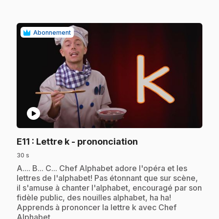
Abonnement
play_circle
.
E11
: Lettre k - prononciation
30 s
.
A.... B... C... Chef Alphabet adore l'opéra et les
lettres de l'alphabet! Pas étonnant que sur scène,
il s'amuse à chanter l'alphabet, encouragé par son
fidèle public, des nouilles alphabet, ha ha!
Apprends à prononcer la lettre k avec Chef
Alphabet.