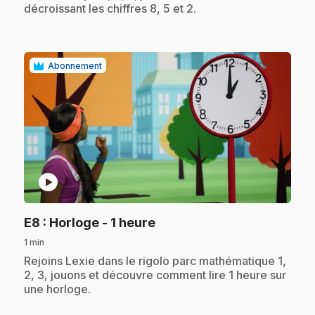
décroissant les chiffres 8, 5 et 2.
Abonnement
play_circle
.
E8
: Horloge - 1 heure
1 min
.
Rejoins Lexie dans le rigolo parc mathématique 1,
2, 3, jouons et découvre comment lire 1 heure sur
une horloge.