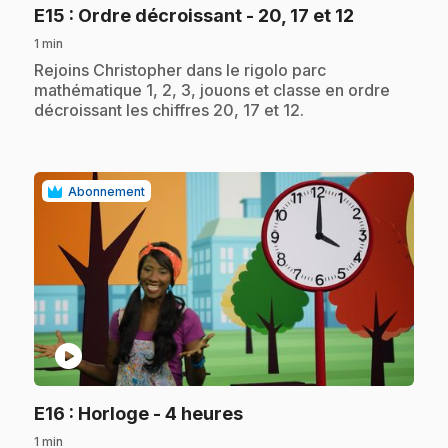
.
E15
: Ordre décroissant - 20, 17 et 12
1 min
.
Rejoins Christopher dans le rigolo parc
mathématique 1, 2, 3, jouons et classe en ordre
décroissant les chiffres 20, 17 et 12.
Abonnement
play_circle
.
E16
: Horloge - 4 heures
1 min