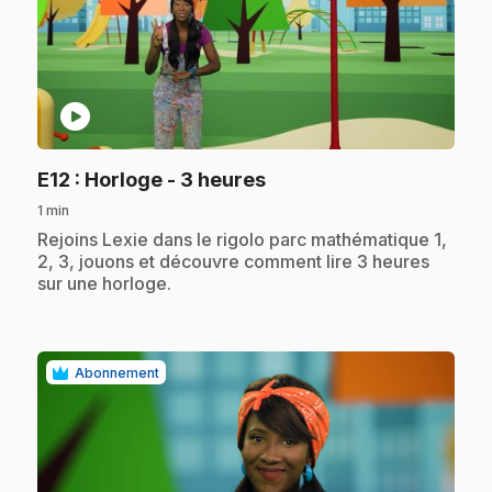
play_circle
.
E12
: Horloge - 3 heures
1 min
.
Rejoins Lexie dans le rigolo parc mathématique 1,
2, 3, jouons et découvre comment lire 3 heures
sur une horloge.
Abonnement