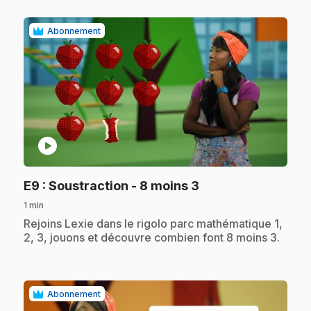
Abonnement
play_circle
.
E9
: Soustraction - 8 moins 3
1 min
.
Rejoins Lexie dans le rigolo parc mathématique 1,
2, 3, jouons et découvre combien font 8 moins 3.
Abonnement