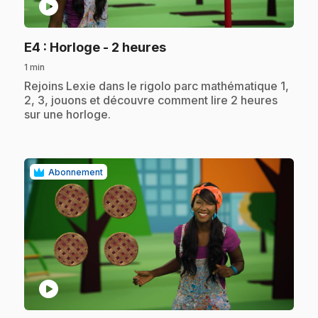
play_circle
.
E4
: Horloge - 2 heures
1 min
.
Rejoins Lexie dans le rigolo parc mathématique 1,
2, 3, jouons et découvre comment lire 2 heures
sur une horloge.
Abonnement
play_circle