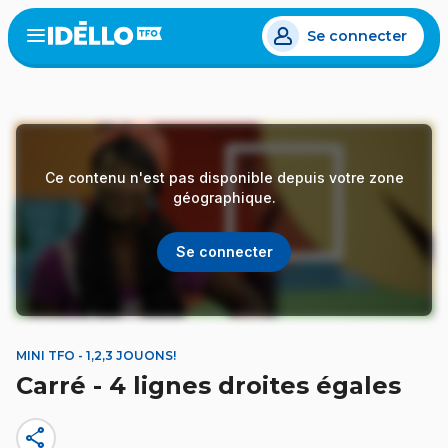
Aller
Se connecter
au
Open
the
contenu
menu
principal
Ce contenu n'est pas disponible depuis votre zone
géographique.
Se connecter
MINI TFO - 1,2,3 JOUONS!
Carré - 4 lignes droites égales
share