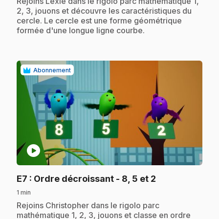
.
Rejoins Lexie dans le rigolo parc mathématique 1,
2, 3, jouons et découvre les caractéristiques du
cercle. Le cercle est une forme géométrique
formée d'une longue ligne courbe.
Abonnement
play_circle
.
E7
: Ordre décroissant - 8, 5 et 2
1 min
.
Rejoins Christopher dans le rigolo parc
mathématique 1, 2, 3, jouons et classe en ordre