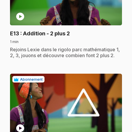
play_circle
.
E13
: Addition - 2 plus 2
1 min
.
Rejoins Lexie dans le rigolo parc mathématique 1,
2, 3, jouons et découvre combien font 2 plus 2.
Abonnement
play_circle