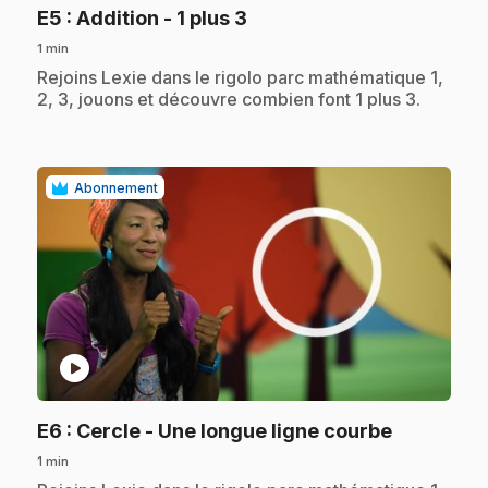
.
E5
: Addition - 1 plus 3
1 min
.
Rejoins Lexie dans le rigolo parc mathématique 1,
2, 3, jouons et découvre combien font 1 plus 3.
Abonnement
play_circle
.
E6
: Cercle - Une longue ligne courbe
1 min