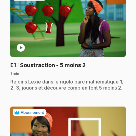
play_circle
.
E1
: Soustraction - 5 moins 2
1 min
.
Rejoins Lexie dans le rigolo parc mathématique 1,
2, 3, jouons et découvre combien font 5 moins 2.
Abonnement