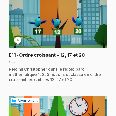
play_circle
.
E11
: Ordre croissant - 12, 17 et 20
1 min
.
Rejoins Christopher dans le rigolo parc
mathématique 1, 2, 3, jouons et classe en ordre
croissant les chiffres 12, 17 et 20.
Abonnement