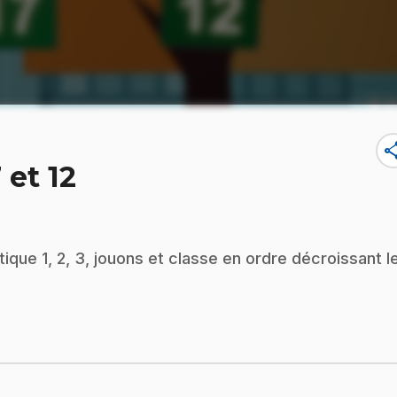
sha
 et 12
ique 1, 2, 3, jouons et classe en ordre décroissant l