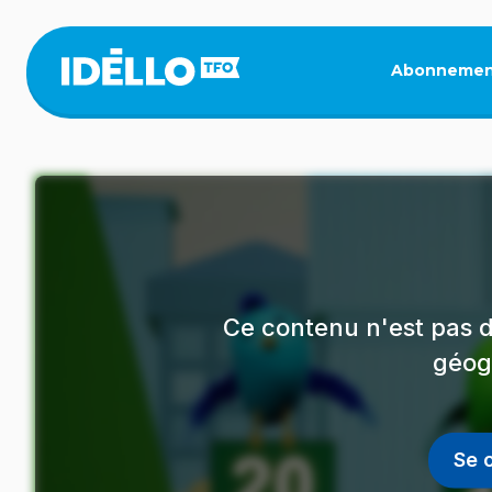
Aller
au
contenu
Abonnemen
principal
Ce contenu n'est pas d
géog
Se 