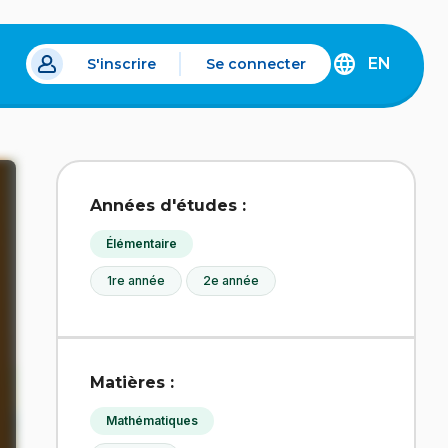
EN
S'inscrire
Se connecter
s un nouvel onglet.
DISCOVER
THE
ENGLISH
VERSION
OF
IDÉLLO.
Années d'études :
Élémentaire
1re année
2e année
Matières :
Mathématiques