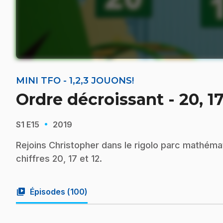
MINI TFO - 1,2,3 JOUONS!
Ordre décroissant - 20, 17
·
S1
E15
2019
Rejoins Christopher dans le rigolo parc mathémat
chiffres 20, 17 et 12.
video_library
Épisodes (
100
)