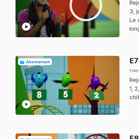
.
Rej
3, 
Le 
play_circle
lon
E
Abonnement
1 min
.
Rej
1, 
chi
play_circle
E