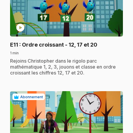
play_circle
.
E11
: Ordre croissant - 12, 17 et 20
1 min
.
Rejoins Christopher dans le rigolo parc
mathématique 1, 2, 3, jouons et classe en ordre
croissant les chiffres 12, 17 et 20.
Abonnement