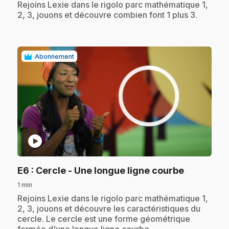
.
Rejoins Lexie dans le rigolo parc mathématique 1,
2, 3, jouons et découvre combien font 1 plus 3.
Abonnement
play_circle
.
E6
: Cercle - Une longue ligne courbe
1 min
.
Rejoins Lexie dans le rigolo parc mathématique 1,
2, 3, jouons et découvre les caractéristiques du
cercle. Le cercle est une forme géométrique
formée d'une longue ligne courbe.