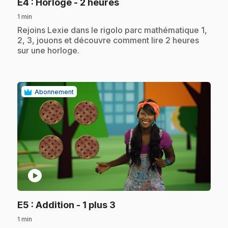
.
E4
: Horloge - 2 heures
1 min
.
Rejoins Lexie dans le rigolo parc mathématique 1,
2, 3, jouons et découvre comment lire 2 heures
sur une horloge.
Abonnement
play_circle
.
E5
: Addition - 1 plus 3
1 min