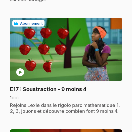
Abonnement
play_circle
.
E17
: Soustraction - 9 moins 4
1 min
.
Rejoins Lexie dans le rigolo parc mathématique 1,
2, 3, jouons et découvre combien font 9 moins 4.