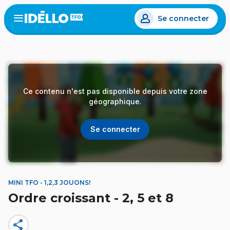
Aller
Se connecter
au
Open
the
contenu
menu
principal
Ce contenu n'est pas disponible depuis votre zone
géographique.
Se connecter
MINI TFO - 1,2,3 JOUONS!
Ordre croissant - 2, 5 et 8
share