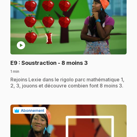
play_circle
.
E9
: Soustraction - 8 moins 3
1 min
.
Rejoins Lexie dans le rigolo parc mathématique 1,
2, 3, jouons et découvre combien font 8 moins 3.
Abonnement