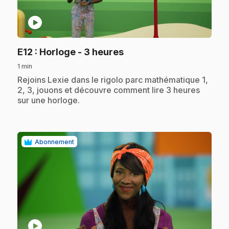
play_circle
.
E12
: Horloge - 3 heures
1 min
.
Rejoins Lexie dans le rigolo parc mathématique 1,
2, 3, jouons et découvre comment lire 3 heures
sur une horloge.
Abonnement
play_circle