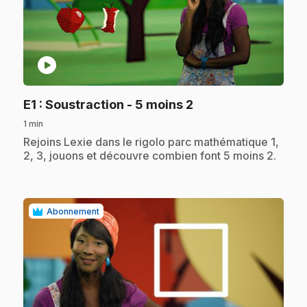
play_circle
.
E1
: Soustraction - 5 moins 2
1 min
.
Rejoins Lexie dans le rigolo parc mathématique 1,
2, 3, jouons et découvre combien font 5 moins 2.
Abonnement