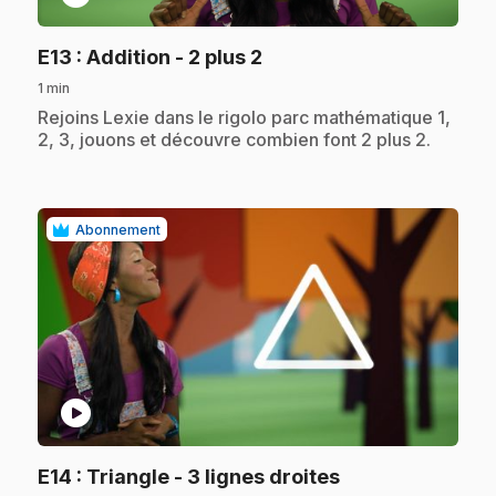
.
E13
: Addition - 2 plus 2
1 min
.
Rejoins Lexie dans le rigolo parc mathématique 1,
2, 3, jouons et découvre combien font 2 plus 2.
Abonnement
play_circle
.
E14
: Triangle - 3 lignes droites