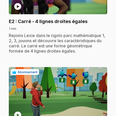
play_circle
.
E2
: Carré - 4 lignes droites égales
1 min
.
Rejoins Lexie dans le rigolo parc mathématique 1,
2, 3, jouons et découvre les caractéristiques du
carré. Le carré est une forme géométrique
formée de 4 lignes droites égales.
Abonnement
play_circle