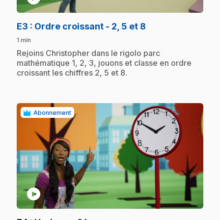
.
E3
: Ordre croissant - 2, 5 et 8
1 min
.
Rejoins Christopher dans le rigolo parc
mathématique 1, 2, 3, jouons et classe en ordre
croissant les chiffres 2, 5 et 8.
Abonnement
play_circle