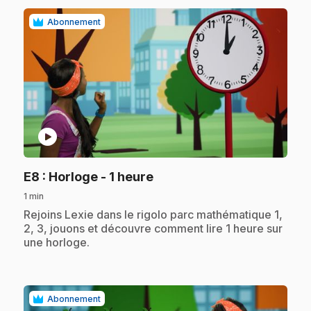
Abonnement
play_circle
.
E8
: Horloge - 1 heure
1 min
.
Rejoins Lexie dans le rigolo parc mathématique 1,
2, 3, jouons et découvre comment lire 1 heure sur
une horloge.
Abonnement