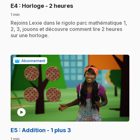
.
E4
: Horloge - 2 heures
1 min
.
Rejoins Lexie dans le rigolo parc mathématique 1,
2, 3, jouons et découvre comment lire 2 heures
sur une horloge.
Abonnement
play_circle
.
E5
: Addition - 1 plus 3
1 min