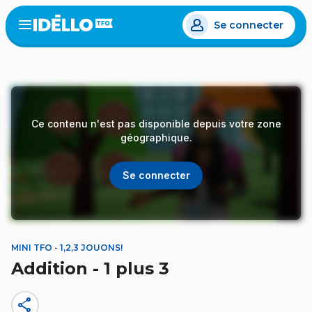
Aller
Se connecter
au
Open
the
contenu
menu
principal
Ce contenu n'est pas disponible depuis votre zone
géographique.
Se connecter
MINI TFO - 1,2,3 JOUONS!
Addition - 1 plus 3
share