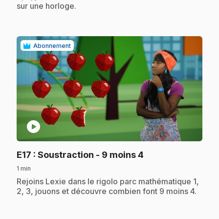
sur une horloge.
Abonnement
play_circle
.
E17
: Soustraction - 9 moins 4
1 min
.
Rejoins Lexie dans le rigolo parc mathématique 1,
2, 3, jouons et découvre combien font 9 moins 4.