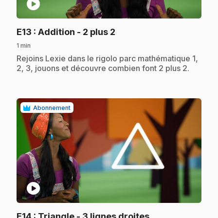
play_circle
.
E13
: Addition - 2 plus 2
1 min
.
Rejoins Lexie dans le rigolo parc mathématique 1,
2, 3, jouons et découvre combien font 2 plus 2.
Abonnement
play_circle
.
E14
: Triangle - 3 lignes droites