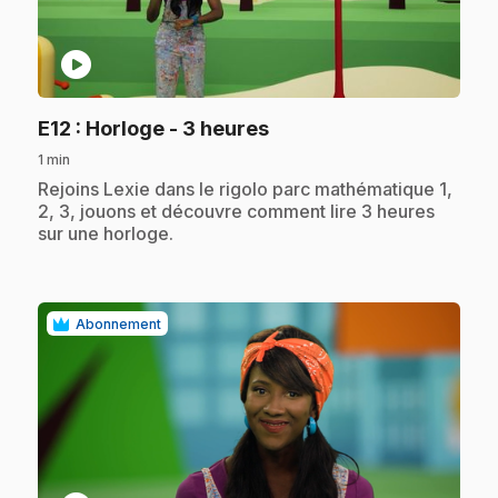
play_circle
.
E12
: Horloge - 3 heures
1 min
.
Rejoins Lexie dans le rigolo parc mathématique 1,
2, 3, jouons et découvre comment lire 3 heures
sur une horloge.
Abonnement