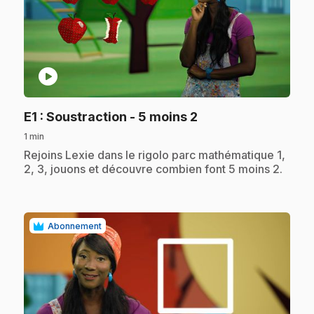
play_circle
.
E1
: Soustraction - 5 moins 2
1 min
.
Rejoins Lexie dans le rigolo parc mathématique 1,
2, 3, jouons et découvre combien font 5 moins 2.
Abonnement