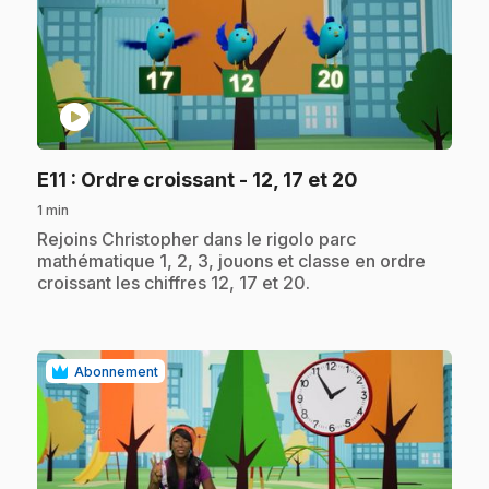
play_circle
.
E11
: Ordre croissant - 12, 17 et 20
1 min
.
Rejoins Christopher dans le rigolo parc
mathématique 1, 2, 3, jouons et classe en ordre
croissant les chiffres 12, 17 et 20.
Abonnement