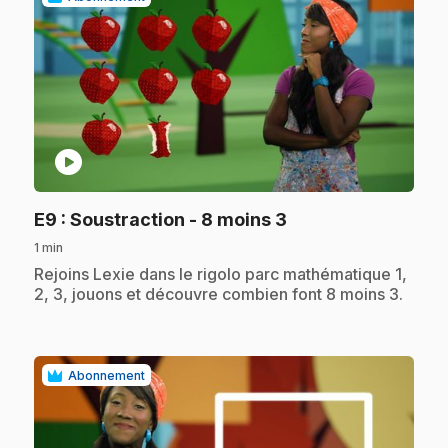
play_circle
.
E9
: Soustraction - 8 moins 3
1 min
.
Rejoins Lexie dans le rigolo parc mathématique 1,
2, 3, jouons et découvre combien font 8 moins 3.
Abonnement