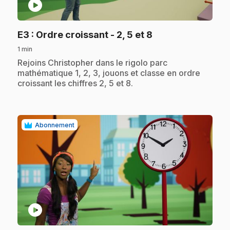
play_circle
.
E3
: Ordre croissant - 2, 5 et 8
1 min
.
Rejoins Christopher dans le rigolo parc
mathématique 1, 2, 3, jouons et classe en ordre
croissant les chiffres 2, 5 et 8.
Abonnement
play_circle