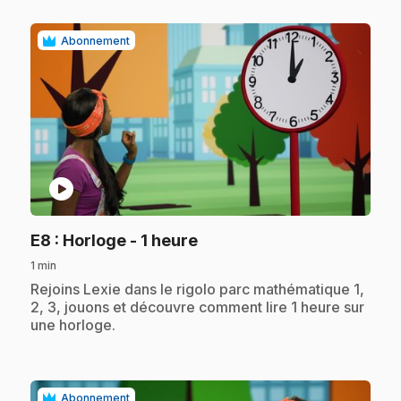
Abonnement
play_circle
.
E8
: Horloge - 1 heure
1 min
.
Rejoins Lexie dans le rigolo parc mathématique 1,
2, 3, jouons et découvre comment lire 1 heure sur
une horloge.
Abonnement