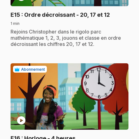
.
E15
: Ordre décroissant - 20, 17 et 12
1 min
.
Rejoins Christopher dans le rigolo parc
mathématique 1, 2, 3, jouons et classe en ordre
décroissant les chiffres 20, 17 et 12.
Abonnement
play_circle
.
E16
: Horloge - 4 heures