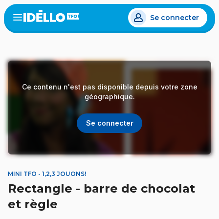
Aller
Se connecter
au
Open
the
contenu
menu
principal
Ce contenu n'est pas disponible depuis votre zone
géographique.
Se connecter
MINI TFO - 1,2,3 JOUONS!
Rectangle - barre de chocolat
et règle