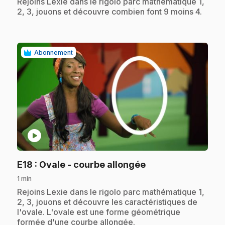
.
Rejoins Lexie dans le rigolo parc mathématique 1,
2, 3, jouons et découvre combien font 9 moins 4.
Abonnement
play_circle
.
E18
: Ovale - courbe allongée
1 min
.
Rejoins Lexie dans le rigolo parc mathématique 1,
2, 3, jouons et découvre les caractéristiques de
l'ovale. L'ovale est une forme géométrique
formée d'une courbe allongée.