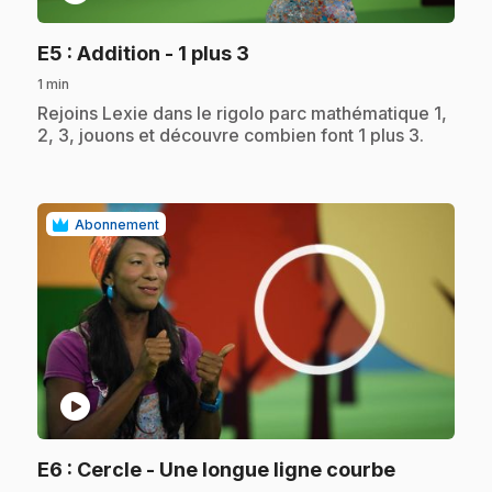
.
E5
: Addition - 1 plus 3
1 min
.
Rejoins Lexie dans le rigolo parc mathématique 1,
2, 3, jouons et découvre combien font 1 plus 3.
Abonnement
play_circle
.
E6
: Cercle - Une longue ligne courbe