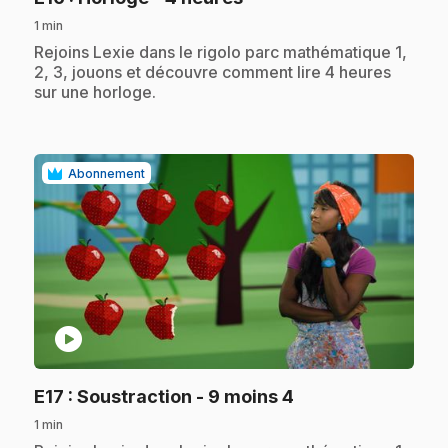
1 min
.
Rejoins Lexie dans le rigolo parc mathématique 1,
2, 3, jouons et découvre comment lire 4 heures
sur une horloge.
Abonnement
play_circle
.
E17
: Soustraction - 9 moins 4
1 min