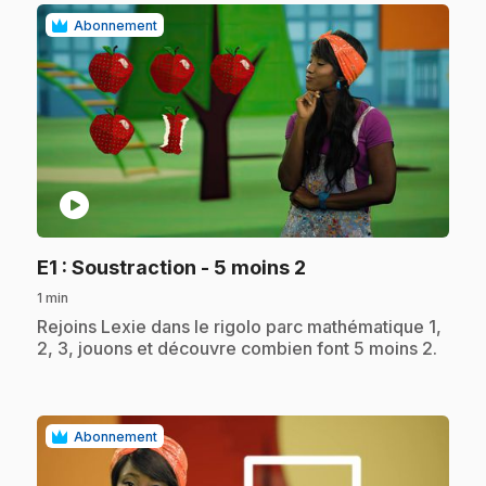
Abonnement
play_circle
.
E1
: Soustraction - 5 moins 2
1 min
.
Rejoins Lexie dans le rigolo parc mathématique 1,
2, 3, jouons et découvre combien font 5 moins 2.
Abonnement