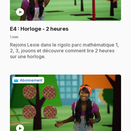
play_circle
.
E4
: Horloge - 2 heures
1 min
.
Rejoins Lexie dans le rigolo parc mathématique 1,
2, 3, jouons et découvre comment lire 2 heures
sur une horloge.
Abonnement
play_circle