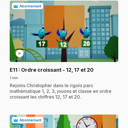
Abonnement
play_circle
.
E11
: Ordre croissant - 12, 17 et 20
1 min
.
Rejoins Christopher dans le rigolo parc
mathématique 1, 2, 3, jouons et classe en ordre
croissant les chiffres 12, 17 et 20.
Abonnement