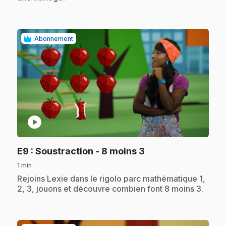
Abonnement
play_circle
.
E9
: Soustraction - 8 moins 3
1 min
.
Rejoins Lexie dans le rigolo parc mathématique 1,
2, 3, jouons et découvre combien font 8 moins 3.