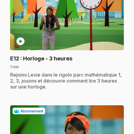
play_circle
.
E12
: Horloge - 3 heures
1 min
.
Rejoins Lexie dans le rigolo parc mathématique 1,
2, 3, jouons et découvre comment lire 3 heures
sur une horloge.
Abonnement