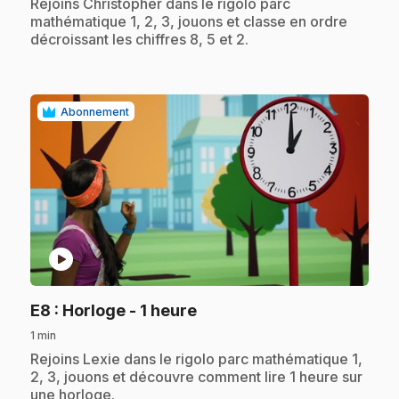
.
Rejoins Christopher dans le rigolo parc
mathématique 1, 2, 3, jouons et classe en ordre
décroissant les chiffres 8, 5 et 2.
Abonnement
play_circle
.
E8
: Horloge - 1 heure
1 min
.
Rejoins Lexie dans le rigolo parc mathématique 1,
2, 3, jouons et découvre comment lire 1 heure sur
une horloge.