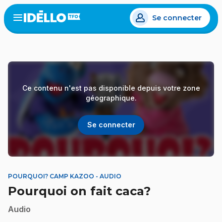
Aller
Se connecter
au
Open
the
contenu
menu
principal
Ce contenu n'est pas disponible depuis votre zone
géographique.
Se connecter
POURQUOI? CAMP KAZOO - AUDIO
Pourquoi on fait caca?
Audio