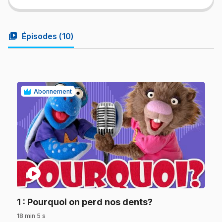
video_library
Épisodes (
10
)
Abonnement
play_circle
.
1
: Pourquoi on perd nos dents?
18 min 5 s