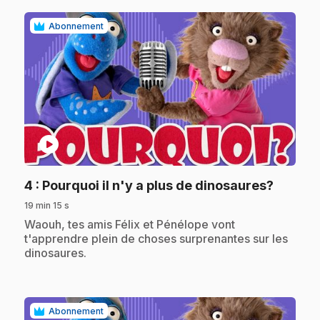
Abonnement
play_circle
.
4
: Pourquoi il n'y a plus de dinosaures?
19 min 15 s
.
Waouh, tes amis Félix et Pénélope vont
t'apprendre plein de choses surprenantes sur les
dinosaures.
Abonnement