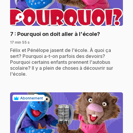
play_circle
.
7
: Pourquoi on doit aller à l'école?
17 min 55 s
.
Félix et Pénélope jasent de l'école. À quoi ça
sert? Pourquoi a-t-on parfois des devoirs?
Pourquoi certains enfants prennent l'autobus
scolaire? Il y a plein de choses à découvrir sur
l'école.
Abonnement