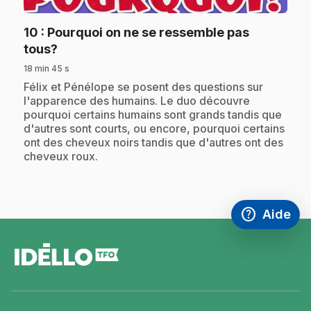
10
: Pourquoi on ne se ressemble pas
.
tous?
18 min 45 s
.
Félix et Pénélope se posent des questions sur
l'apparence des humains. Le duo découvre
pourquoi certains humains sont grands tandis que
d'autres sont courts, ou encore, pourquoi certains
ont des cheveux noirs tandis que d'autres ont des
cheveux roux.
help
Aide
Accéder à l
,Ce lien s'
pied
de
page