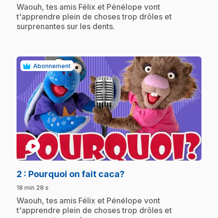
.
Waouh, tes amis Félix et Pénélope vont
t'apprendre plein de choses trop drôles et
surprenantes sur les dents.
Abonnement
play_circle
.
2
: Pourquoi on fait caca?
18 min 28 s
.
Waouh, tes amis Félix et Pénélope vont
t'apprendre plein de choses trop drôles et