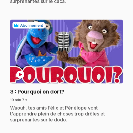
surprenantes sur le caca.
Abonnement
play_circle
.
3
: Pourquoi on dort?
19 min 7 s
.
Waouh, tes amis Félix et Pénélope vont
t'apprendre plein de choses trop drôles et
surprenantes sur le dodo.