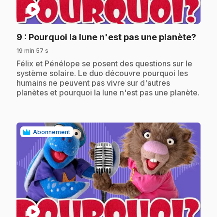
play_circle
.
9
: Pourquoi la lune n'est pas une planète?
19 min 57 s
.
Félix et Pénélope se posent des questions sur le
système solaire. Le duo découvre pourquoi les
humains ne peuvent pas vivre sur d'autres
planètes et pourquoi la lune n'est pas une planète.
Abonnement
play_circle