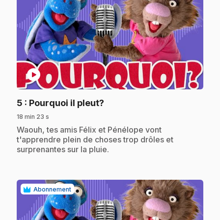
play_circle
.
5
: Pourquoi il pleut?
18 min 23 s
.
Waouh, tes amis Félix et Pénélope vont
t'apprendre plein de choses trop drôles et
surprenantes sur la pluie.
Abonnement