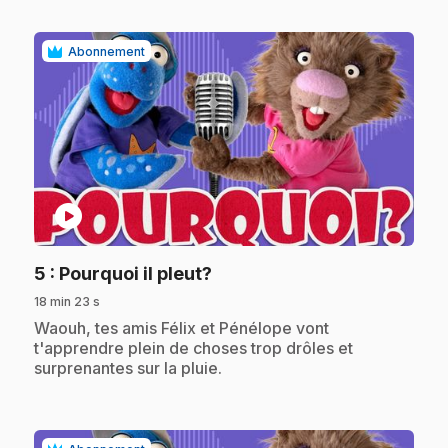
Abonnement
play_circle
.
5
: Pourquoi il pleut?
18 min 23 s
.
Waouh, tes amis Félix et Pénélope vont
t'apprendre plein de choses trop drôles et
surprenantes sur la pluie.