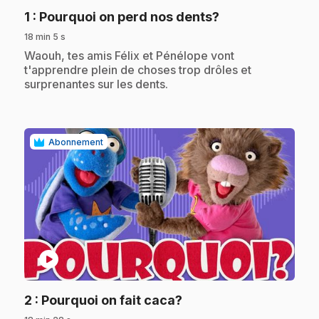
.
1
: Pourquoi on perd nos dents?
18 min 5 s
.
Waouh, tes amis Félix et Pénélope vont
t'apprendre plein de choses trop drôles et
surprenantes sur les dents.
Abonnement
play_circle
.
2
: Pourquoi on fait caca?