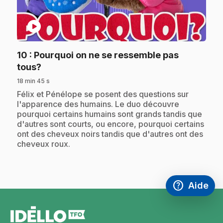
play_circle
10
: Pourquoi on ne se ressemble pas
.
tous?
18 min 45 s
.
Félix et Pénélope se posent des questions sur
l'apparence des humains. Le duo découvre
pourquoi certains humains sont grands tandis que
d'autres sont courts, ou encore, pourquoi certains
ont des cheveux noirs tandis que d'autres ont des
cheveux roux.
help
Aide
Accéder à l
,Ce lien s'
pied
de