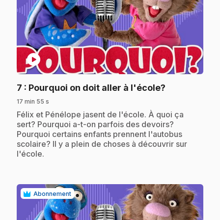
play_circle
.
7
: Pourquoi on doit aller à l'école?
17 min 55 s
.
Félix et Pénélope jasent de l'école. À quoi ça
sert? Pourquoi a-t-on parfois des devoirs?
Pourquoi certains enfants prennent l'autobus
scolaire? Il y a plein de choses à découvrir sur
l'école.
Abonnement