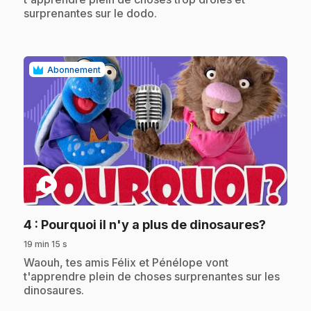
surprenantes sur le dodo.
Abonnement
play_circle
.
4
: Pourquoi il n'y a plus de dinosaures?
19 min 15 s
.
Waouh, tes amis Félix et Pénélope vont
t'apprendre plein de choses surprenantes sur les
dinosaures.