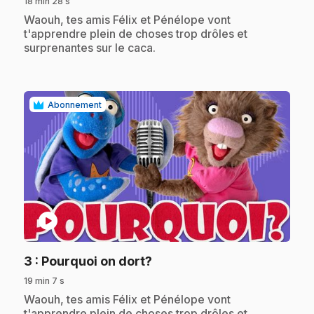
18 min 28 s
.
Waouh, tes amis Félix et Pénélope vont
t'apprendre plein de choses trop drôles et
surprenantes sur le caca.
Abonnement
play_circle
.
3
: Pourquoi on dort?
19 min 7 s
.
Waouh, tes amis Félix et Pénélope vont
t'apprendre plein de choses trop drôles et