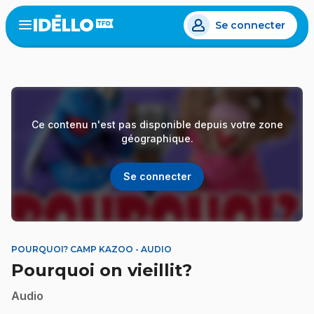
Aller
Se connecter
au
Open
the
contenu
menu
principal
Ce contenu n'est pas disponible depuis votre zone
géographique.
Se connecter
POURQUOI? CAMP KAZOO - AUDIO
Pourquoi on vieillit?
Audio