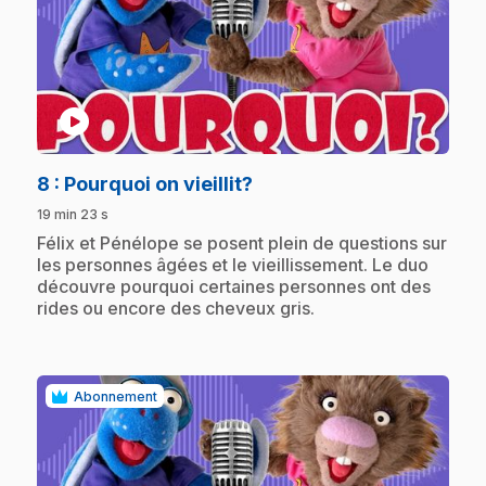
play_circle
.
8
: Pourquoi on vieillit?
19 min 23 s
.
Félix et Pénélope se posent plein de questions sur
les personnes âgées et le vieillissement. Le duo
découvre pourquoi certaines personnes ont des
rides ou encore des cheveux gris.
Abonnement