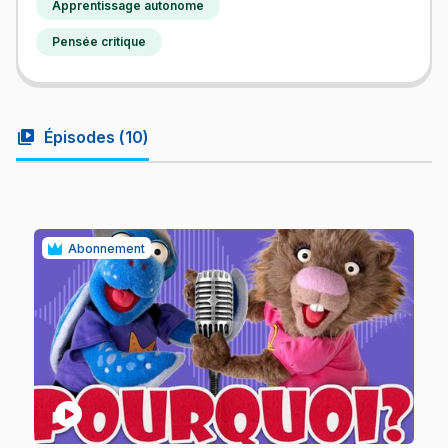
Apprentissage autonome
Pensée critique
video_library
Épisodes (
10
)
Abonnement
play_circle