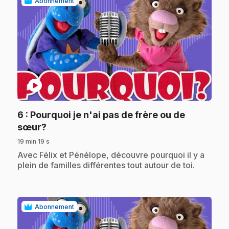
Abonnement
play_circle
6
: Pourquoi je n'ai pas de frère ou de
.
sœur?
19 min 19 s
.
Avec Félix et Pénélope, découvre pourquoi il y a
plein de familles différentes tout autour de toi.
Abonnement